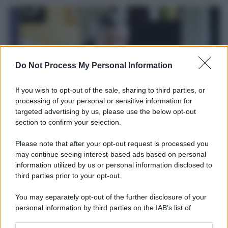
Do Not Process My Personal Information
If you wish to opt-out of the sale, sharing to third parties, or
processing of your personal or sensitive information for
targeted advertising by us, please use the below opt-out
section to confirm your selection.
Il ricordo /
Le radici di Francesco
Please note that after your opt-out request is processed you
Una domenica di settembre con Guccini nella sua casa a Pàvana,
may continue seeing interest-based ads based on personal
information utilized by us or personal information disclosed to
tra ricordi del premio Tenco, la gara di disegni con Andrea
third parties prior to your opt-out.
Pazienza sulle tovaglie di carta, il rapporto con i fan che
continuano a cercarlo e la bellezza delle montagne e dei gatti.
You may separately opt-out of the further disclosure of your
personal information by third parties on the IAB’s list of
L'album /
"Timeless", il nuovo album postumo di Prince
downstream participants.
racconta quattro decenni di creatività