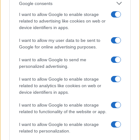
Google consents
I want to allow Google to enable storage
related to advertising like cookies on web or
device identifiers in apps.
I want to allow my user data to be sent to
Google for online advertising purposes.
Syndication
Culture
I want to allow Google to send me
Salute
Globalist
personalized advertising.
Megachip
Globalscience
I want to allow Google to enable storage
related to analytics like cookies on web or
GiULia
Globalsport
device identifiers in apps.
Prima Pagina
I want to allow Google to enable storage
related to functionality of the website or app.
Giornale dello
Facebook
I want to allow Google to enable storage
related to personalization.
Spettacolo
Twitter