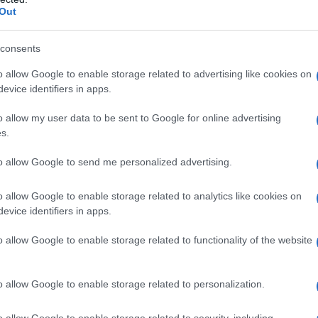
privat
Out
calci
Serie 
consents
Tend
o allow Google to enable storage related to advertising like cookies on
onlin
evice identifiers in apps.
artic
o allow my user data to be sent to Google for online advertising
s.
Il ca
to allow Google to send me personalized advertising.
Usa, 
Courtesy La Biennale di Venezia, 2024
o allow Google to enable storage related to analytics like cookies on
evice identifiers in apps.
 all’Arsenale da sabato 9 maggio a domenica
La b
o allow Google to enable storage related to functionality of the website
vogli
istati entro il 31 marzo (“Early bird”) ci sarà uno
dirig
r Keys”
. In tonalità minori, con un rimando
o allow Google to enable storage related to personalization.
“Se
 che non vuol dire affatto in tono minore.
o allow Google to enable storage related to security, including