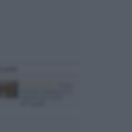
i anche
Il riconoscimento /
Premio
Nazionale Templum per la
riapertura del Cortile
dell'Agrippa