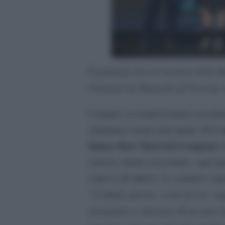
Il quintetto dei co-curatori della
Courtesy La Biennale di Venezia,
I cinque co-curatori hanno ricorda
settimana serrata nell’aprile 2025
Dakar Raw Material Company
d
curiosa, hanno raccontato, ogni qua
cadeva all’albero. La curatrice sa
“L’ultimo giorno, certa di aver rag
assegnato a ciascuno di noi una 