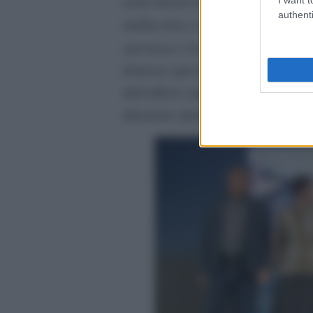
nella musica le tonalità minori so
authenti
malinconia e al dolore, qui si man
speranza e trascendenza”
, scrive
tristezza spesso si mescolano. Infat
dell’ufficio stampa Cristiana Cost
direzione artistica scomparsa pre