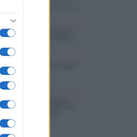
izzare i tornei mondiali. Nel frattempo, il
omercato va avanti e sembra regalarci una
A di livello
enze /
Sale il numero degli acquisti
e in Europa e aumentano le vendite di
oli second hand
so /
Trump ha quasi esaurito l'arsenale
ma il tycoon smentisce
anca /
Caso Mps: i pm milanesi ora
ono vederci chiaro sulle “chat” tra un
ente del Mef e alcuni ministri