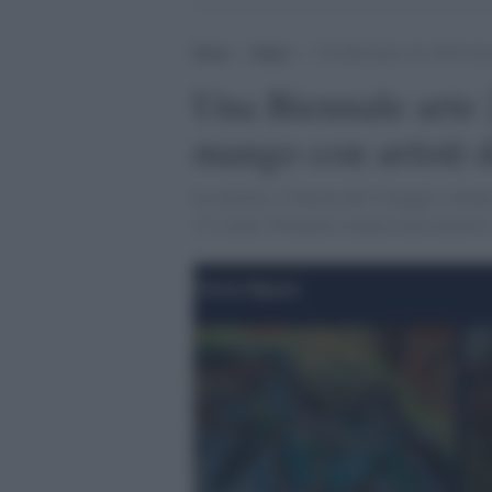
Home
>
Saperi
>
Una Biennale arte 2026 nata
Una Biennale arte 
mango con artisti 
La mostra a Venezia dal 9 maggio, orfana 
111 nomi. Promette connessioni emotive 