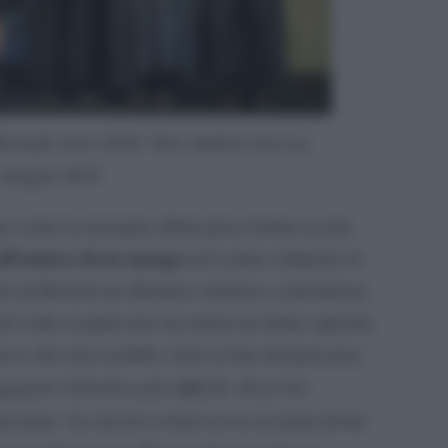
 Biennale Arte 2026. Foto Andrea Avezzù.
 maggio 2025
to come la rassegna abbia preso forma in una
all’ombra di un mango
nel centro culturale di
i cui Kouoh era direttrice artistica: coincidenza
l volta sceglievano un artista un frutto saporito
peva che non avrebbe visto la fine del percorso.
giunto l’obiettivo più difficile, Koyo ha
missione. La mostra ormai aveva assunto forme