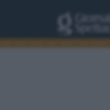
Trade
Radio
Games
Agis
Danza
Video
Cinema