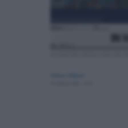
Screenshot dalla conferenza stampa online de
Stefano Miliani
25 Febbraio 2026 - 18.46