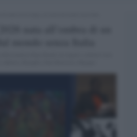
 all’ombra di un mango con artisti dal mondo senza Italia
2026 nata all’ombra di un
dal mondo senza Italia
della curatrice Koyo Kouoh, tra singoli e collettivi avrà
e affettive. Rimandi a Toni Morrison e Marquez