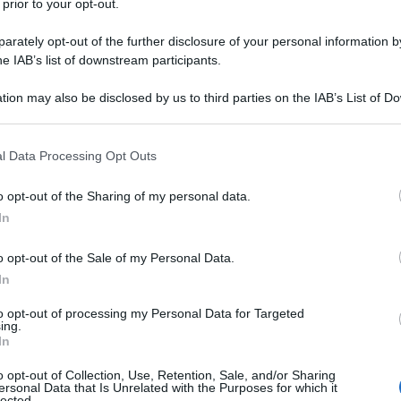
 prior to your opt-out.
rately opt-out of the further disclosure of your personal information by
ende essere né una litania di commenti sugli
he IAB’s list of downstream participants.
ttenzione o di fuga dalle crisi complesse e
tion may also be disclosed by us to third parties on the IAB’s List of 
trario, essa propone una connessione radicale
 that may further disclose it to other third parties.
Ulti
riginario dell’arte nella società: quello emotivo,
 that this website/app uses one or more Google services and may gath
l Data Processing Opt Outs
including but not limited to your visit or usage behaviour. You may click 
. Lo hanno detto e scritto i cinque co-curatori,
 to Google and its third-party tags to use your data for below specifi
o opt-out of the Sharing of my personal data.
vari ruoli come squadra, nella conferenza stampa
ogle consent section.
In
Gabe Beckhurst
 in un documento letto a turno:
asha Salti, Siddhartha Mitter, Rory Tsapayi
.
o opt-out of the Sale of my Personal Data.
In
to opt-out of processing my Personal Data for Targeted
ing.
L'att
In
Seri
o opt-out of Collection, Use, Retention, Sale, and/or Sharing
Termi
ersonal Data that Is Unrelated with the Purposes for which it
lected.