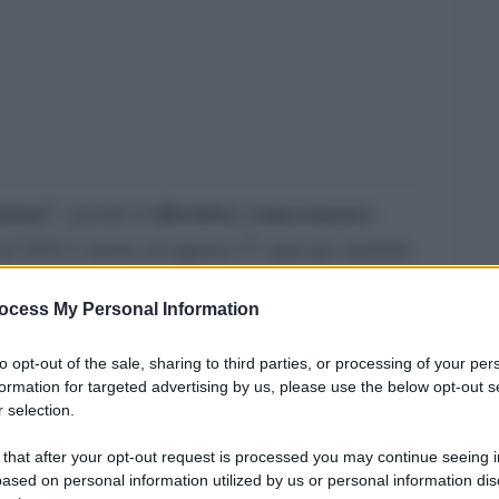
stuma”
direttrice camerunense-
, perché la
l 2024 è morta ad appena 57 anni per malattia
to inevitabilmente un velo di malinconia. Al
ocess My Personal Information
arsi al jazz, essere fonte di vitalità e di aperture
più culture africane
ai riflettori, incluse
,
to opt-out of the sale, sharing to third parties, or processing of your per
e dirigeva il museo di arte contemporanea Zeit
formation for targeted advertising by us, please use the below opt-out s
 selection.
uce si potrà leggere la mostra veneziana
litica e del vivere collettivo in modo
 that after your opt-out request is processed you may continue seeing i
ased on personal information utilized by us or personal information dis
, ed è francamente bislacco, non ci saranno