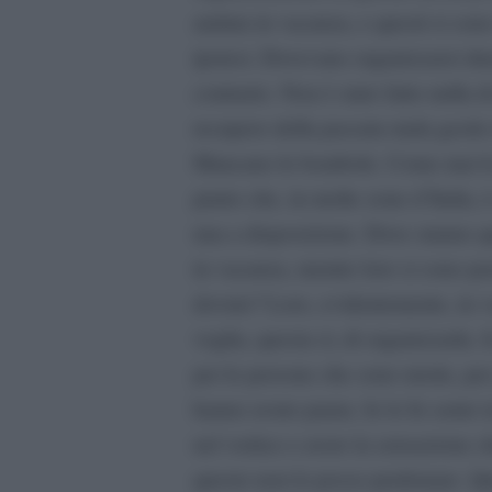
andata in vacanza, e questi si son
ipotesi. Dovevano organizzarsi dur
contrario. Non è stato fatto nulla d
recupero della passata mala gestio
Mancano le bombole. Come mai l
punto che, in molte zone d’Italia, 
una a disposizione. Dove stanno q
in vacanza, mentre loro si sono p
dovuto? Loro, evidentemente, in v
voglia, questa sì, di organizzarla
per le persone che sono morte, per
hanno avuto paura. Io lo Io sento i
nel vortice e avere la sensazione che
questo non lo posso perdonare. Qu