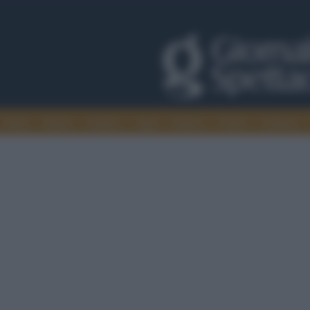
Trade
Radio
Games
Agis
Danza
Video
Cinema