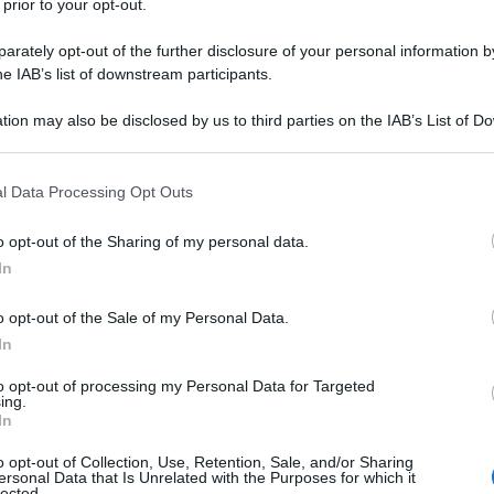
 prior to your opt-out.
qualità della vita, il tempo lo sta rubando agli
rately opt-out of the further disclosure of your personal information by
i adolescenti, ai bambini. A tutti.
he IAB’s list of downstream participants.
Ulti
tion may also be disclosed by us to third parties on the IAB’s List of 
 that may further disclose it to other third parties.
a nessuna altra parte. La notizia di quella che
 that this website/app uses one or more Google services and may gath
l Data Processing Opt Outs
o fiutata da subito e non l’ho più mollata. Fin
including but not limited to your visit or usage behaviour. You may click 
 to Google and its third-party tags to use your data for below specifi
, dalle tante cretinate che si erano inventati. A
o opt-out of the Sharing of my personal data.
ogle consent section.
 che aveva baciato in bocca un contadino nel
In
esso per scoprire chi fosse il colpevole, se un
o opt-out of the Sale of my Personal Data.
 una marmotta, rimasta in giro per un’eternità e
In
e. Io quell’intervista, prima o poi, la voglio
Tend
to opt-out of processing my Personal Data for Targeted
onlin
ing.
ssi signori, i virologi che, non tutti certo, ci
In
artic
ione, hanno la pretesa di spiegarci quale sarà la
Circa
o opt-out of Collection, Use, Retention, Sale, and/or Sharing
ra in poi. Io alla pericolosità del Covid ho sempre
ersonal Data that Is Unrelated with the Purposes for which it
più s
lected.