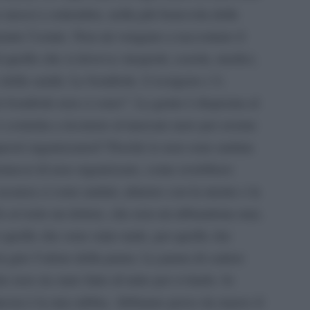
o mossi a settembre, nella più benevola delle
ante l’estate. Non mi vengano a raccontare il
i quello che si doveva: trasporti, scuola, medici,
 della sanità. Le bombole. L’ossigeno c’è.
e bombole non ci sono?
La gente è disperata al
è costretta a ricorrere al mercato nero per averne
uesti organizzatori? Perché io non sono andata
ermessi di non organizzare, come avrebbero
acanza ci sono andati, almeno con la mente e la
. Io avverto un dolore, che non mi abbandona mai,
 quelle che sono state male, per quelle che
n giro l’odore della paura. La paura di cadere
 non sia stato fatto di tutto per evitarlo. Io
esta è la mia rabbia. Abbiamo perso da marzo il