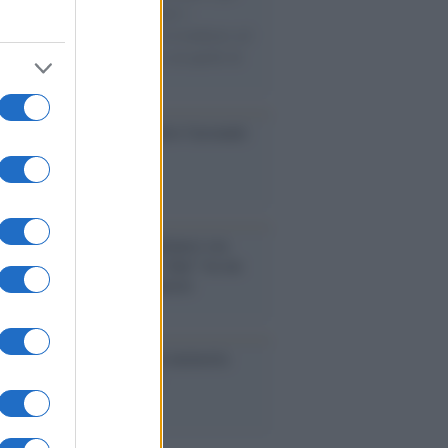
gliamento sportivo. Ad attrarre i
matori è anche il gorpcore, la tendenza ad
are l'abbigliamento sportivo con quello di
 giorni.
so /
Trump ha quasi esaurito l'arsenale
ma il tycoon smentisce
anca /
Caso Mps: i pm milanesi ora
ono vederci chiaro sulle “chat” tra un
ente del Mef e alcuni ministri
ta /
L'8 agosto, quando la memoria
bbe insegnarci qualcosa