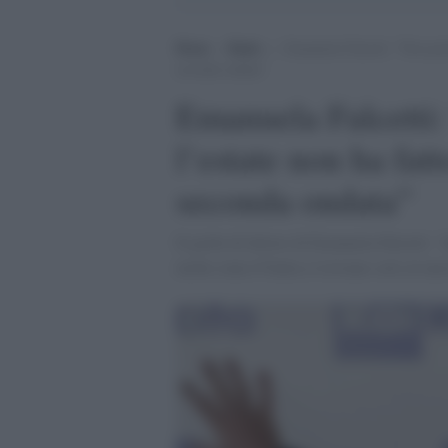
Home
>
Radio
>
Emanuela Falcetti: “Non perd
seconda ondata”
Emanuela Falcetti
l’estate non ha fat
seconda ondata”
Il grido di dolore di Emanuela Falcetti: 
molte zone d’Italia si trovano solo al me