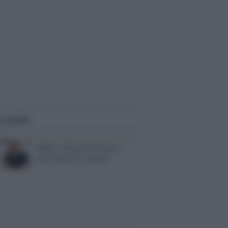
i anche
Addio a Maria Pia Fusco,
una vita per il cinema