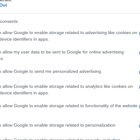
l'abbi
 davanti agli altri, ma ho iniziato da subito la
Out
consu
lizzazione.
Ho anticipato il tema delle
abbin
consents
tutti i
 mia battaglia. E poi, a cascata, ho insistito su
o allow Google to enable storage related to advertising like cookies on
: il gel, la misurazione delle temperatura, il
evice identifiers in apps.
Il ca
 devo riconoscerlo, mi ha sostenuto la Rai. A
Usa, 
o allow my user data to be sent to Google for online advertising
 linea di un’attenzione quasi militare. Non è stato
s.
are la guardia.
to allow Google to send me personalized advertising.
La b
gramma di grande successo, “Italia sotto
vogli
o allow Google to enable storage related to analytics like cookies on
dirig
fa la situazione. Non si salva nessuno, a
evice identifiers in apps.
e si sono dati alla pazza gioia?
o allow Google to enable storage related to functionality of the website
La da
i da Roma, neppure per un giorno. Educati dalla
dovre
iamo capito che il virus era ancora in agguato e
o allow Google to enable storage related to personalization.
are. Ci hanno preso in giro tutti, ci hanno
o allow Google to enable storage related to security, including