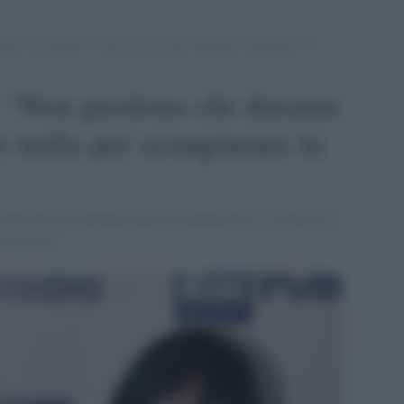
ono chi durante l’estate non ha fatto nulla per scongiurare la
: “Non perdono chi durante
to nulla per scongiurare la
“Qualcuno mi spieghi perché le bombole per l’ossigeno in
rcato nero”