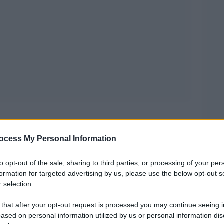
ocess My Personal Information
vendo questa interminabile emergenza?
to opt-out of the sale, sharing to third parties, or processing of your per
formation for targeted advertising by us, please use the below opt-out s
 conduttrice di “Italia sotto inchiesta”
 selection.
ws –
io penso che il bene più prezioso sia il
 that after your opt-out request is processed you may continue seeing i
ased on personal information utilized by us or personal information dis
a superato i sessanta anni. E questo maledetto