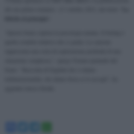
La
del suo primo romanzo , il 3 ottobre 2023, dal titolo “
felicità al principio
”.
“Questo brano esplora la psicologia umana. Il feeling è
quella scintilla istintiva che ci guida. La canzone
rappresenta una sorta di esplorazione profonda di una
situazione complessa.”, spiega Tiziano parlando del
brano. “Racconta di fragilità che ci danno
tridimensionalità, che danno forza se le accogli”, ha
aggiunto invece Elodie.
Facebook
Twitter
Telegram
WhatsApp