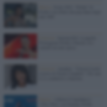
Musica /
Estate 2022: “Tribale” di
Elodie è un tributo alla pop-dance degli
anni 2000
Il festival /
Sanremo2021, le pagelle:
Primeggiano Elodie e Pausini, tra i
cantanti nessuno spicca
Il festival /
Amadeus: ''Vittoria Ceretti
al posto di Naomi Campbell." Chi sono
le co-conduttrici a Sanremo
Popstar /
A Roma il Capodanno è
"Oltre Tutto" con Nannini, Elodie,