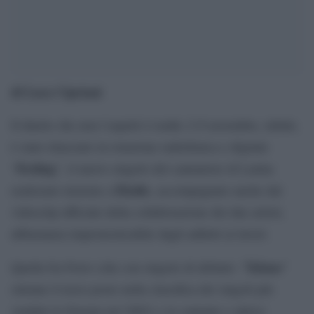
di Luca Cipriani
Il duetto che non t’aspetti è realtà. L’8 novembre, infatti,
è stato rilasciato in rotazione radiofonica e digitale
Feeling
“
”, il nuovo singolo del cantautore di Latina
Elodie
realizzato insieme a
, accompagnato anche dal
videoclip ufficiale della collaborazione dei due artisti,
abbastanza impronosticabile dagli addetti ai lavori.
“
Xdono
Quella fra Ferro (che con singolo di debutto
”
ottenne il terzo posto nella classifica dei singoli più
venduti in Europa nel 2002) e la cantante e attrice