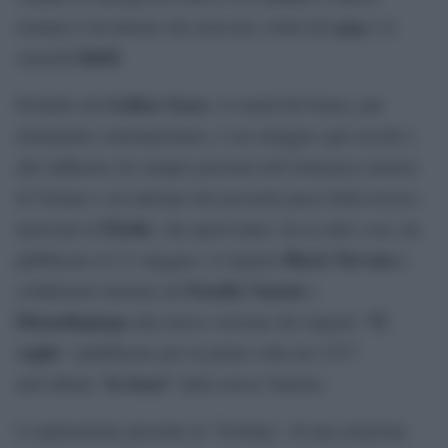
pop
romana è un’unione che mescola i ritmi del
e le
R&B
sonorità
.
Golden Years
Prodotto da
, il sound del brano, pur
rimanendo contemporaneo, è un omaggio agli ascolti e
alle influenze da sempre presenti nell’immensa carriera
di Tiziano e un anticipo dei prossimi passi della ricerca
Elodie
musicale di
, che quest’anno, fra le altre cose, ha
Black Nirvana
pubblicato (il 31 maggio), il singolo
e
Ornella Vanoni
collaborato insieme ad
e
Ditonellapiaga
Ti
alla nuova versione del singolo “
voglio
” (pubblicato per la prima volta nel 1977
Io fuori
nell’album “
” della stessa Vanoni).
L’esplorazione presente in “Feeling”, di una relazione