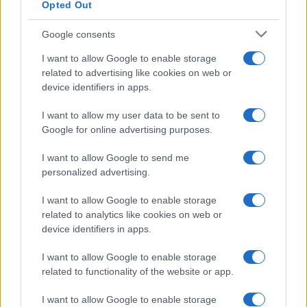
Opted Out
Google consents
I want to allow Google to enable storage
related to advertising like cookies on web or
device identifiers in apps.
I want to allow my user data to be sent to
Google for online advertising purposes.
Syndication
Culture
I want to allow Google to send me
Salute
Globalist
personalized advertising.
Megachip
Globalscience
I want to allow Google to enable storage
related to analytics like cookies on web or
GiULia
Globalsport
device identifiers in apps.
Prima Pagina
I want to allow Google to enable storage
related to functionality of the website or app.
I want to allow Google to enable storage
Giornale dello
Facebook