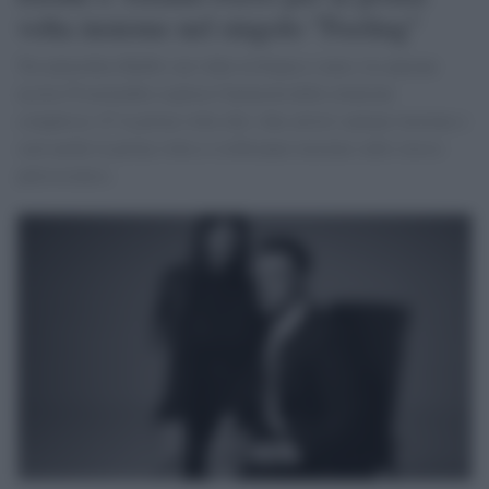
volta insieme nel singolo "Feeling"
Tra atmosfere R&B e un video in bianco e nero, la canzone
uscita l'8 novembre esplora l'intensità delle relazioni
complesse. E' la prima volta che i due artisti cantano insieme e
sarà anche la prima volta si esibiranno insieme sullo stesso
palcoscenico.