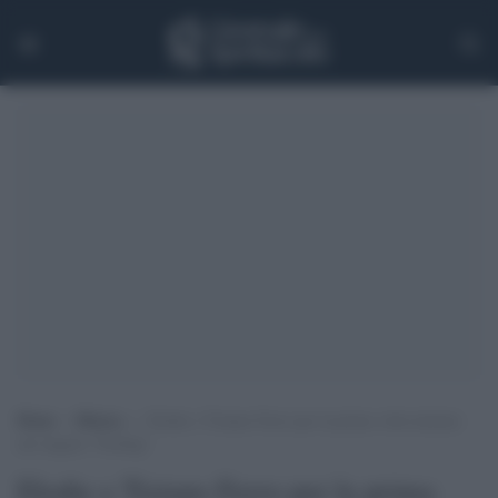
Home
>
Musica
>
Elodie e Tiziano Ferro per la prima volta insieme
nel singolo “Feeling”
Elodie e Tiziano Ferro per la prima