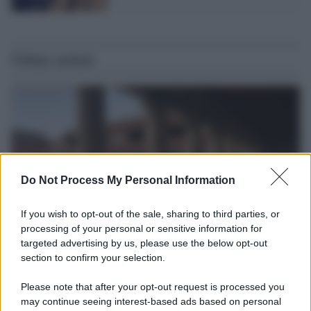
Ultime notizie
Do Not Process My Personal Information
If you wish to opt-out of the sale, sharing to third parties, or
processing of your personal or sensitive information for
targeted advertising by us, please use the below opt-out
section to confirm your selection.
La scoperta /
Oplontis, le vittime dell’eruzione del Vesuvio
furono più numerose del previsto
Please note that after your opt-out request is processed you
Uno studio bioarcheologico sui resti rinvenuti nella Villa B
may continue seeing interest-based ads based on personal