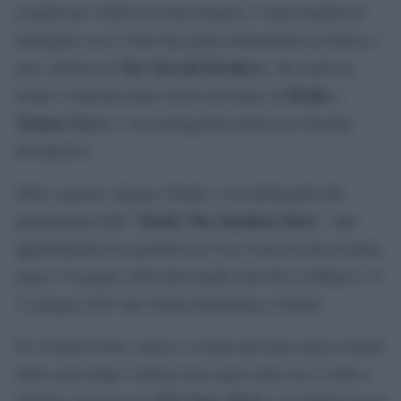
complicata e delle sue sfaccettature, è stata tradotta in
immagini con il videoclip girato interamente in bianco e
The Morelli Brothers
nero, diretto da
, che mette in
Elodie
risalto l’intensità delle strofe del brano di
e
Tiziano Ferro
, i veri protagonisti indiscussi davanti
all’obiettivo.
Oltre a questo singolo, Elodie si sta dedicando alla
Elodie The Stadium Show
preparazione dell’“
”, due
appuntamenti live prodotti da Vivo Concerti che avranno
luogo l’8 giugno 2025 allo Stadio San Siro a Milano e il
12 giugno 2025 allo Stadio Maradona a Napoli.
Per Tiziano Ferro, invece, si tratta del tanto atteso ritorno
sulla scena dopo l’ultimo tour negli stadi con 14 date e
TZN Tour 2023
)
570mila spettatori (il
e la pubblicazione