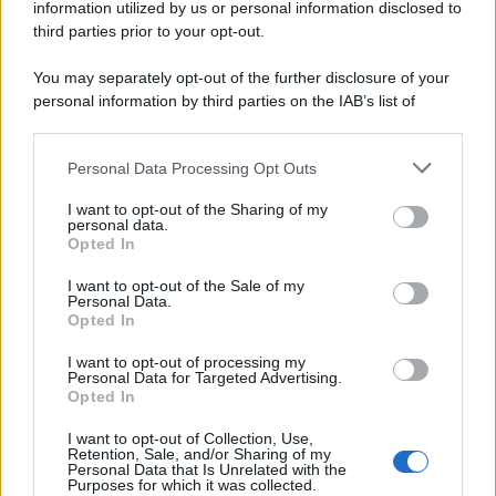
information utilized by us or personal information disclosed to
ricostruisce la dieta degli abitanti: cereali, legumi e prodotti
third parties prior to your opt-out.
agricoli erano alla base dell’alimentazione, mentre le risorse
marine avevano un ruolo marginale.
You may separately opt-out of the further disclosure of your
personal information by third parties on the IAB’s list of
Il medagliere /
Europei di nuoto: Pellecani guida una super
downstream participants.
Italia
Personal Data Processing Opt Outs
This information may also be disclosed by us to third parties
on the IAB’s List of Downstream Participants that may further
I want to opt-out of the Sharing of my
disclose it to other third parties.
personal data.
Il centenario /
A L'Aquila arriva la mostra "TITO, 100 anni
Opted In
Please note that this website/app uses one or more Google
attraverso la forma"
services and may gather and store information including but
I want to opt-out of the Sale of my
Personal Data.
not limited to your visit or usage behaviour. You may click to
Opted In
grant or deny consent to Google and its third-party tags to
use your data for below specified purposes in below Google
I want to opt-out of processing my
L'attesa /
Un estate di calcio: tra Mondiali e Serie A
consent section.
Personal Data for Targeted Advertising.
Opted In
I want to opt-out of Collection, Use,
Retention, Sale, and/or Sharing of my
Personal Data that Is Unrelated with the
Purposes for which it was collected.