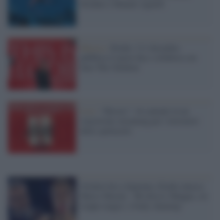
Diodato e Manuel Agnelli
Musica /
Elodie: l'11 dicembre
pubblica il nuovo Ep e collabora con
Save The Children
Live /
“Heroes”: 44 cantanti in un
concertone streaming per i lavoratori
dello spettacolo
Un'altra lite a Sanremo, Elodie attacca
Marco Masini: "Mi diceva 'Mangia, sei
troppo magra', è body-shaming"