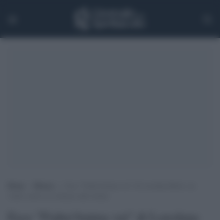
Home
>
Musica
>
Esce “Fiabe/Anima vai” di Loredana Bertè, un
vinile contro la violenza sulle donne
Esce "Fiabe/Anima vai" di Loredana