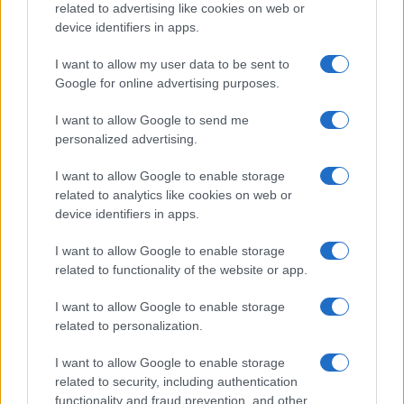
related to advertising like cookies on web or
device identifiers in apps.
I want to allow my user data to be sent to
Google for online advertising purposes.
Syndication
Culture
I want to allow Google to send me
Salute
Globalist
personalized advertising.
Megachip
Globalscience
I want to allow Google to enable storage
related to analytics like cookies on web or
GiULia
Globalsport
device identifiers in apps.
Prima Pagina
I want to allow Google to enable storage
related to functionality of the website or app.
I want to allow Google to enable storage
Giornale dello
Facebook
related to personalization.
Spettacolo
Twitter
I want to allow Google to enable storage
Wondernet
related to security, including authentication
Cookie Policy
functionality and fraud prevention, and other