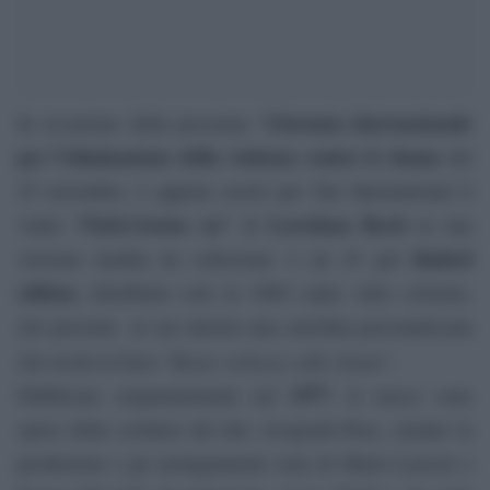
Giornata internazionale
In occasione della prossima “
per l’eliminazione della violenza contro le donne
del
25 novembre, è appena uscito per Nar International il
“Fiabe/Anima vai
Loredana Bertè
vinile
” di
in una
limited
versione inedita da collezione: è un 45 giri
edition
, distribuito solo in 1000 copie, tutto colorato,
che presenta
al suo interno una cartolina personalizzata
Basta violenza sulle donne
che recita la frase “
”.
1977
Pubblicato originariamente nel
, le tracce sono
opera della scrittura del duo Avogrado-Pace, mentre la
produzione e gli arrangiamenti sono di Mario Lavezzi e