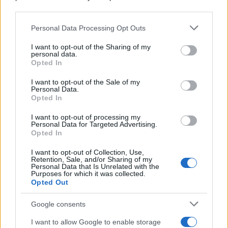
L'evento /
Cent'anni di Turandot: torna a Verona lo
downstream participants.
spettacolo di Zeffirelli
Personal Data Processing Opt Outs
This information may also be disclosed by us to third parties
on the IAB’s List of Downstream Participants that may further
I want to opt-out of the Sharing of my
disclose it to other third parties.
personal data.
Il festival /
"Logos. Parole dal Mediterraneo", a Palermo una
Opted In
Please note that this website/app uses one or more Google
nuova iniziativa culturale diretta da Nadia Terranova
services and may gather and store information including but
I want to opt-out of the Sale of my
Personal Data.
not limited to your visit or usage behaviour. You may click to
Opted In
grant or deny consent to Google and its third-party tags to
use your data for below specified purposes in below Google
I want to opt-out of processing my
Il commento /
Immigrazione: calano gli arrivi in Europa e
consent section.
Personal Data for Targeted Advertising.
sale la tensione politica
Opted In
I want to opt-out of Collection, Use,
Retention, Sale, and/or Sharing of my
Personal Data that Is Unrelated with the
Purposes for which it was collected.
Opted Out
Google consents
I want to allow Google to enable storage