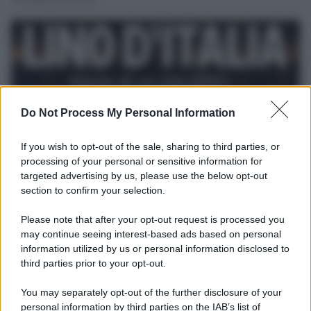
Do Not Process My Personal Information
If you wish to opt-out of the sale, sharing to third parties, or
processing of your personal or sensitive information for
targeted advertising by us, please use the below opt-out
section to confirm your selection.
Le programmazioni /
I documentari RAI che raccontano
l'Italia: da Mennea, a Tina Anselmi sino a Renzo Piano è
Please note that after your opt-out request is processed you
atteso un autunno tra grandi biografie, cultura, sport e crime
may continue seeing interest-based ads based on personal
information utilized by us or personal information disclosed to
Dai campioni dello sport ai protagonisti della politica, dagli artisti
third parties prior to your opt-out.
che hanno segnato la cultura italiana alle grandi vicende della
cronaca.
You may separately opt-out of the further disclosure of your
personal information by third parties on the IAB’s list of