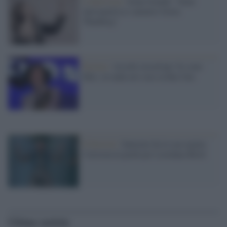
L'intervista /
Irene Grandi: “Sono
introspettiva e ammiro Greta
Thunberg”
Fiction /
Ascolti record per 'Io sono
Mia', in onda ieri sera su Rai Uno
Il festival /
Sanremo ha la sua regina:
l'Ariston in piedi per Loredana Bertè
Ultime notizie