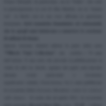
Franco Monaldi. In particolare, sia in “Fiabe”, che vede
la partecipazione ai cori di Mia Martini, sia in “Anima
vai”, la Bertè con la sua voce affronta la questione
forti tematiche femministe ed esistenziali,
femminile,
che in quegli anni iniziavano a smuovere le coscienze
di milioni di donne.
Questa versione limited edition fa parte della serie
“70Bertè Vinyl Collection”
, che
celebra i 70 anni
dell’artista. È una serie che prevede la pubblicazione in
vinile di altri tre dischi, ognuno dei quali sarà lanciato
durante eventi particolari o ricorrenze
Fiabe/Anima Vai
significative
(infatti,
è stato pubblicato
Giornata Mondiale contro la violenza
in occasione della
sulle donne
).
Si conta che ad aprile 2021, in occasione
Record Store Day
,
“
T.I.R
”
della giornata
esca
, l’album