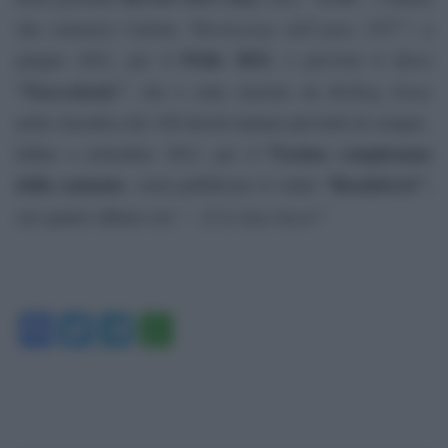
Rivelazione dell’anno 1977”
che consacra l’artista “
; a
Pride 2021
giugno 2021, per il
, è previsto il disco
“
Trascolando”
Rolling Stone
, che è stato inserito da
nella classifica dei 100 dischi italiani più belli di sempre.
71esimo compleanno
Infine a settembre 2021, per il
della cantante
“Bandabertè”
, verrà pubblicato il vinile
,
“…E la luna bussò”
suo quarto album con
.
Facebook
Twitter
Telegram
WhatsApp