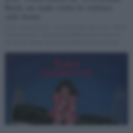
Bertè, un vinile contro la violenza
sulle donne
In una "limited edition", il 45 giri fa parte della serie “70Bertè
Vinyl Collection”, che prevede la pubblicazione in vinile di
altri dischi: ognuno sarà lanciato durante particolari eventi