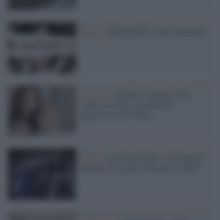
Donne /
Femminicidi, ormai una piaga
Attualità /
Allarme violenze nella
sanità: in Italia aumentano le
aggressioni alle donne
Il film /
Loredana Berté: “La Famiglia
Addams è un inno a diversità e follia”