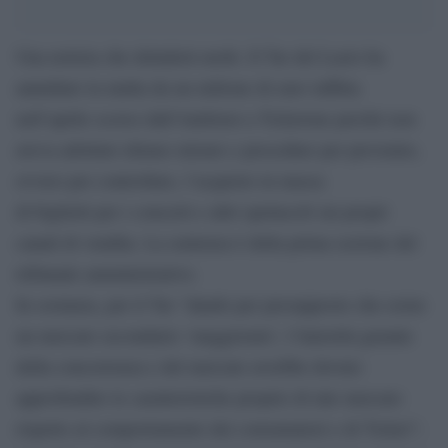
Una notizia che deluderà molti. Il Tar del Lazio ha
annullato la multa da un milione di euro inflitta
nell’aprile scorso dall’Antitrust a Ticketone perché non
aveva adottato idonee misure e procedure per prevenire,
ovvero per controllare, l’acquisto in massa
di biglietti per i concerti e altri spettacoli sui propri
canali di vendita. La sentenza è della prima sezione del
tribunale amministrativo.
In sostanza, per il Tar “dando per presupposto che esiste
un mercato secondario ‘maggiorato’, l’Autorità garante
della concorrenza e del mercato avrebbe dovuto
approfondire le caratteristiche proprie di tale mercato
rispetto al comportamento dei consumatori e di Ticket”;