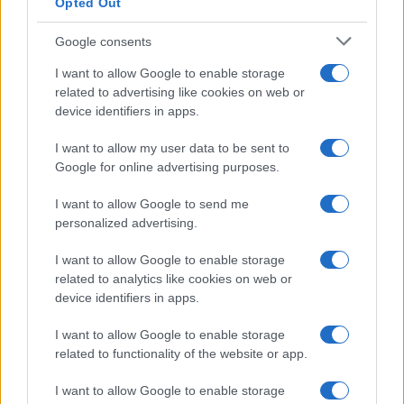
Opted Out
Google consents
I want to allow Google to enable storage
related to advertising like cookies on web or
device identifiers in apps.
I want to allow my user data to be sent to
Google for online advertising purposes.
Syndication
Culture
I want to allow Google to send me
Salute
Globalist
personalized advertising.
Megachip
Globalscience
I want to allow Google to enable storage
related to analytics like cookies on web or
GiULia
Globalsport
device identifiers in apps.
Prima Pagina
I want to allow Google to enable storage
related to functionality of the website or app.
I want to allow Google to enable storage
Giornale dello
Facebook