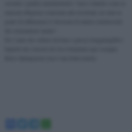
secondo i giudici amministrativi “non è chiarito come la
mancata diligenza contestata alla ricorrente sia stata in
grado di influenzare le decisioni di natura commerciale
del consumatore utente”.
Per i tanti che vedono lievitare a prezzi irraggiungibili i
biglietti dei concerti dei loro beniamini (per esempio
Bruce Springsteen) non è una bella notizia.
Facebook
Twitter
Telegram
WhatsApp