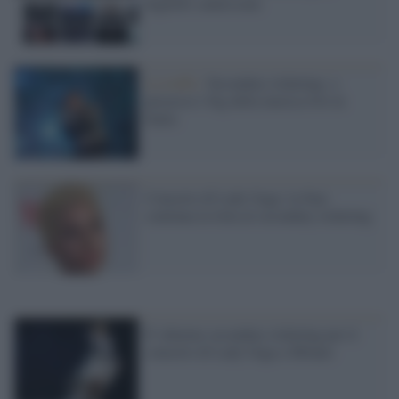
biglietti salatissimi
La truffa /
Secondary ticketing: a
processo i big della musica live in
Italia
Concerto di Lady Gaga: la Siae
continua la lotta al secondary ticketing
E' allarme secondary ticketing per il
concerto di Lady Gaga a Milano