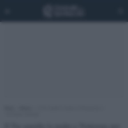
Home
>
Musica
>
Il Tar annulla la multa a Ticketone per il
“Secondary ticketing”
Il Tar annulla la multa a Ticketone per