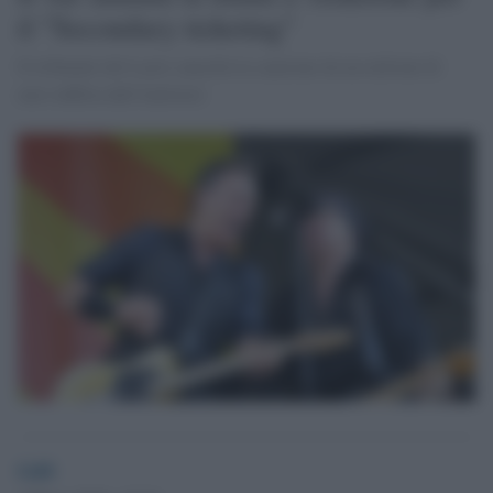
il "Secondary ticketing"
Il tribunale del Lazio cancella la sanzione da un milione di
euro inflitta dall'Antitrust
GdS