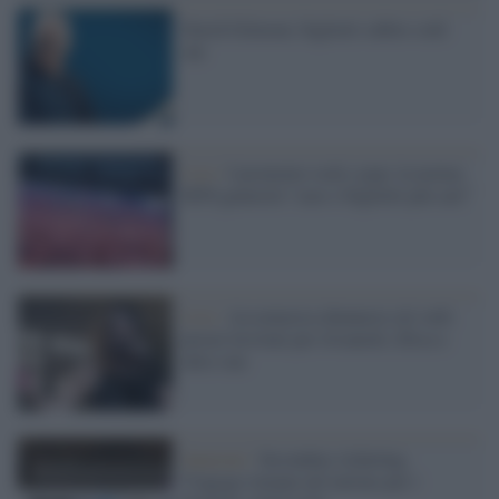
David Gilmour, biglietti subito sold
out
Live /
I promoter rock e pop: la norma
M5S genererà “caos e biglietti più cari”
Live /
Assomusica denuncia siti web:
prezzi lievitati per Jovanotti, Elisa e
altre star
Sanzioni /
Secondary ticketing,
Viagogo rimane nel mirino per i