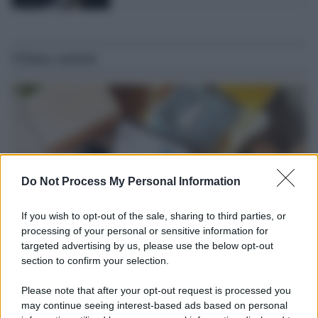
Ultime notizie
Do Not Process My Personal Information
If you wish to opt-out of the sale, sharing to third parties, or
processing of your personal or sensitive information for
targeted advertising by us, please use the below opt-out
section to confirm your selection.
Tendenze /
Sale il numero degli acquisti online in Europa e
aumentano le vendite di articoli second hand
Please note that after your opt-out request is processed you
Circa il 20% riguarda l'abbigliamento. Sempre più successo per i
may continue seeing interest-based ads based on personal