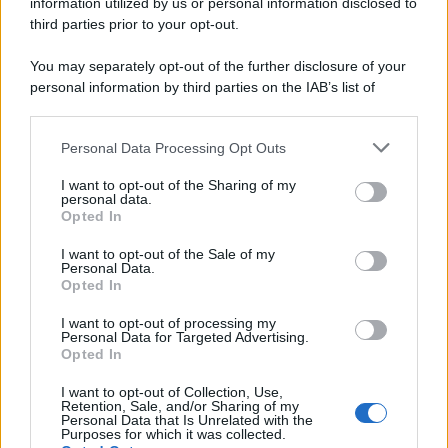
information utilized by us or personal information disclosed to
capi di seconda mano e per l'abbigliamento sportivo. Ad attrarre i
third parties prior to your opt-out.
consumatori è anche il gorpcore, la tendenza ad abbinare
l'abbigliamento sportivo con quello di tutti i giorni.
You may separately opt-out of the further disclosure of your
personal information by third parties on the IAB’s list of
Il caso /
Trump ha quasi esaurito l'arsenale Usa, ma il
downstream participants.
tycoon smentisce
Personal Data Processing Opt Outs
This information may also be disclosed by us to third parties
on the IAB’s List of Downstream Participants that may further
I want to opt-out of the Sharing of my
disclose it to other third parties.
personal data.
La banca /
Caso Mps: i pm milanesi ora vogliono vederci
Opted In
Please note that this website/app uses one or more Google
chiaro sulle “chat” tra un dirigente del Mef e alcuni ministri
services and may gather and store information including but
I want to opt-out of the Sale of my
Personal Data.
not limited to your visit or usage behaviour. You may click to
Opted In
grant or deny consent to Google and its third-party tags to
use your data for below specified purposes in below Google
I want to opt-out of processing my
La data /
L'8 agosto, quando la memoria dovrebbe insegnarci
consent section.
Personal Data for Targeted Advertising.
qualcosa
Opted In
I want to opt-out of Collection, Use,
Retention, Sale, and/or Sharing of my
Personal Data that Is Unrelated with the
Purposes for which it was collected.