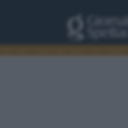
Trade
Radio
Games
Agis
Danza
Video
Cinema