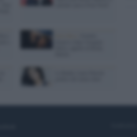
". Non
cantante sposa Jwan Yosef
Pride
Rico:
Porto Rico /
Fratello
oni a
disperso dopo l'uragano
Maria: appello di Ricky
Martin
con
La Banda, Laura Pausini
eo
giudice del talent show
Syndication
cebook