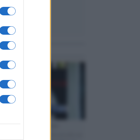
me notizie
cordo /
Le radici di Francesco
omenica di settembre con Guccini nella sua