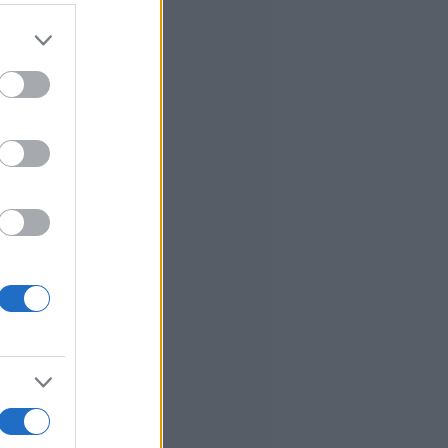
er and store
to grant or
ed purposes