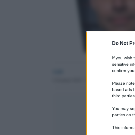
Do Not Pr
If you wish 
sensitive in
GdS
confirm your
6 Gennaio 2018 - 11.29
Please note
based ads b
third parties
You may sepa
parties on t
This informa
Participants