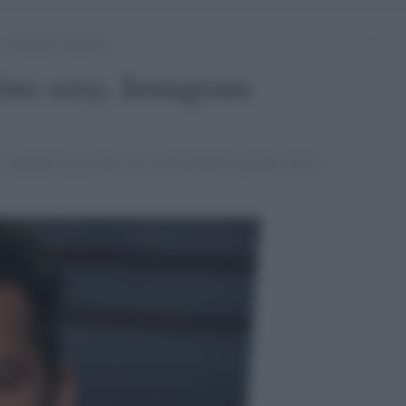
y, Instagram impazzito
foto sexy, Instagram
 cantante ha postato sul social network una foto che lo