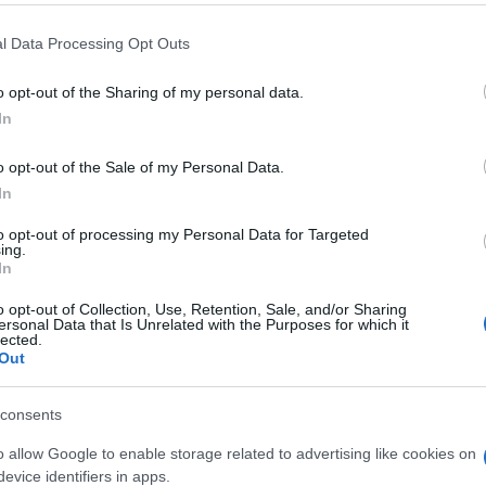
 that this website/app uses one or more Google services and may gath
l Data Processing Opt Outs
including but not limited to your visit or usage behaviour. You may click 
 to Google and its third-party tags to use your data for below specifi
o opt-out of the Sharing of my personal data.
ogle consent section.
In
o opt-out of the Sale of my Personal Data.
o, e lo dimostra anche questa volta, con uno
In
completamente nudo nella sua stanza d’albergo a
to opt-out of processing my Personal Data for Targeted
gnato con il suo tour.
ing.
In
o opt-out of Collection, Use, Retention, Sale, and/or Sharing
ersonal Data that Is Unrelated with the Purposes for which it
lected.
Out
consents
o allow Google to enable storage related to advertising like cookies on
evice identifiers in apps.