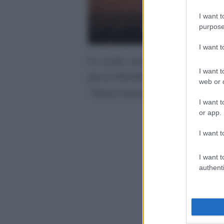
I want t
purpose
I want 
Lo scatto, che lo ritrae di profilo 
I want t
più di 500.000 follower e Martin h
web or d
“Siamo tornati a Las Vegas, compra
I want t
or app.
I want t
I want t
authenti