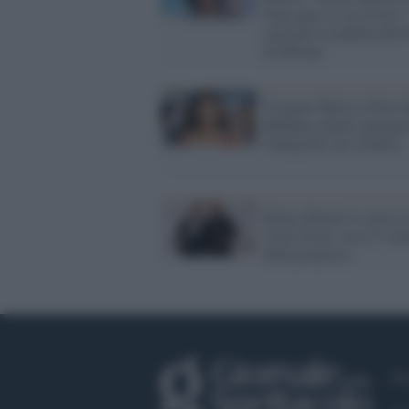
bono pure se sei frocio
sarà più la madrina del 
di Milano
Uragano Maria a Porto 
Rihanna chiede spiegazi
Trump del suo silenzio
Ricky Martin si sposa 
Jwan Yosef: ecco il vid
della proposta
Fa