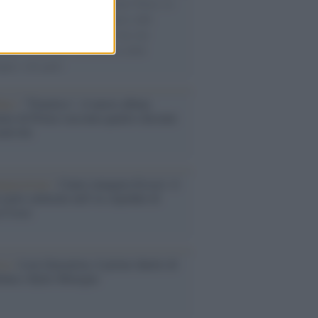
a Pàvana, tra ricordi del premio Tenco, la
di disegni con Andrea Pazienza sulle
ie di carta, il rapporto con i fan che
nuano a cercarlo e la bellezza delle
gne e dei gatti.
bum /
"Timeless", il nuovo album
mo di Prince racconta quattro decenni
eatività
augurazione /
Cuneo inaugura Esseci: il
 polo culturale nell’ex ospedale di
a Croce
ca /
Love Sensation, il primo duetto di
nna e Kylie Minogue