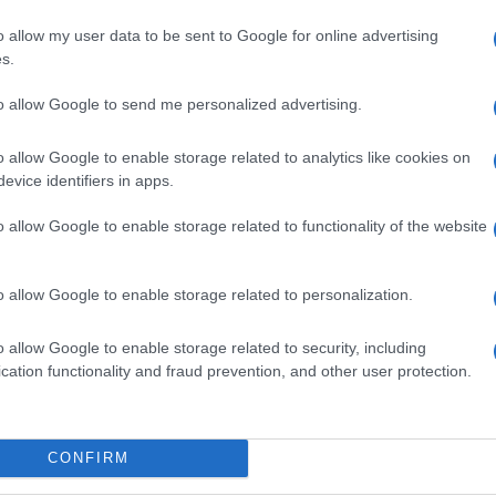
o allow my user data to be sent to Google for online advertising
s.
to allow Google to send me personalized advertising.
fuori dalla doccia, è stata apprezzata in 24 ore da
o allow Google to enable storage related to analytics like cookies on
a ha approfittato per fare promozione, scrivendo
Ulti
evice identifiers in apps.
te i biglietti”.
o allow Google to enable storage related to functionality of the website
o allow Google to enable storage related to personalization.
o allow Google to enable storage related to security, including
cation functionality and fraud prevention, and other user protection.
Il ri
CONFIRM
Una d