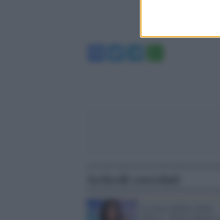
Facebook
Twitter
Telegram
WhatsA
Articoli correlati
La frase infelice della
Balivo: "Ricky Martin s