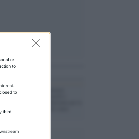
sonal or
ection to
i anche
nterest-
Il concerto /
Brunori,
closed to
Giancane, Voltarelli e
Peyote: “Ci schieriamo per la
Palestina perché siamo
 third
umani”
Downstream