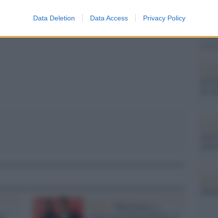
casa 
gara 
Data Deletion
Data Access
Privacy Policy
tovagl
conti
monta
pp
L'al
postu
di cr
L'in
nuovo
Sant
Musi
Mado
Nozze /
Matrimonio a
ei
sopresa per Ricky Martin, il