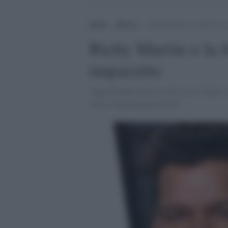
Home
>
Musica
>
Richy Martin e la foto sex
Richy Martin e la 
impazzito
Approfittando del suo tour a Las Vegas, il
ritrae completamente nudo.