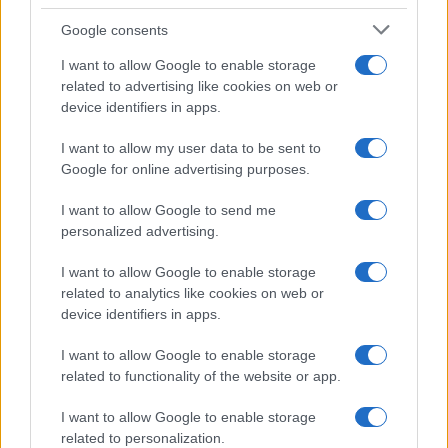
Google consents
I want to allow Google to enable storage
related to advertising like cookies on web or
device identifiers in apps.
I want to allow my user data to be sent to
Google for online advertising purposes.
Syndication
Culture
I want to allow Google to send me
Salute
Globalist
personalized advertising.
Megachip
Globalscience
I want to allow Google to enable storage
related to analytics like cookies on web or
GiULia
Globalsport
device identifiers in apps.
Prima Pagina
I want to allow Google to enable storage
related to functionality of the website or app.
I want to allow Google to enable storage
Giornale dello
Facebook
related to personalization.
Spettacolo