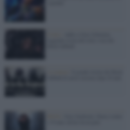
ospedale
Il lutto /
Addio a Ozzy Osbourne,
leggenda oscura del rock e voce dei
Black Sabbath
La reunion /
Il grande ritorno dei Black
Sabbath di nuovo insieme dopo 20 anni
ROCK /
Ozzy Ousborne, l'heavy rocker
a 70 anni salvato da un gene