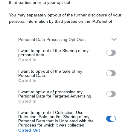
third parties prior to your opt-out.
tornei mondiali. Nel frattempo, il calciomercato va avanti e
sembra regalarci una Serie A di livello
You may separately opt-out of the further disclosure of your
personal information by third parties on the IAB’s list of
Tendenze /
Sale il numero degli acquisti online in Europa e
downstream participants.
aumentano le vendite di articoli second hand
Personal Data Processing Opt Outs
This information may also be disclosed by us to third parties
on the IAB’s List of Downstream Participants that may further
I want to opt-out of the Sharing of my
disclose it to other third parties.
personal data.
Il caso /
Trump ha quasi esaurito l'arsenale Usa, ma il
Opted In
Please note that this website/app uses one or more Google
tycoon smentisce
services and may gather and store information including but
I want to opt-out of the Sale of my
Personal Data.
not limited to your visit or usage behaviour. You may click to
Opted In
grant or deny consent to Google and its third-party tags to
use your data for below specified purposes in below Google
I want to opt-out of processing my
La banca /
Caso Mps: i pm milanesi ora vogliono vederci
consent section.
Personal Data for Targeted Advertising.
chiaro sulle “chat” tra un dirigente del Mef e alcuni ministri
Opted In
I want to opt-out of Collection, Use,
Retention, Sale, and/or Sharing of my
Personal Data that Is Unrelated with the
Purposes for which it was collected.
Opted Out