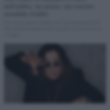
nell'ombra: ma prima, una tournée
mondiale d'addio
Per l’ultima tournée mondiale, che si protrarrà fino al 2020,
Ozzy Osbourne annuncia anche una data in Italia il prossimo
17 giugno