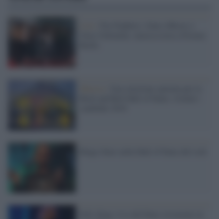
Live /
Foo Fighters, Guns n'Roses e
Ozzy Osbourne: musica tosta a Firenze
Rocks
Musica /
Una selezione spietata per la
Rock and Roll Hall of Fame: rivelati i
candidati 2018
Ringo Starr nella Hall of Fame del rock
B.B. King: il re del blues ricoverato in