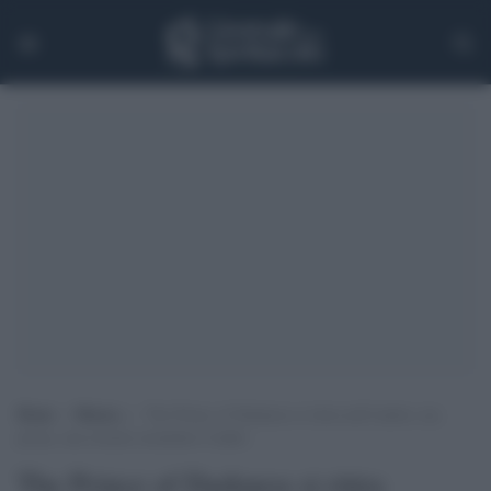
Home
>
Musica
>
The Prince of Darkness si ritira nell’ombra: ma
prima, una tournée mondiale d’addio
The Prince of Darkness si ritira