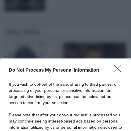
Ultime notizie
Do Not Process My Personal Information
If you wish to opt-out of the sale, sharing to third parties, or
processing of your personal or sensitive information for
targeted advertising by us, please use the below opt-out
section to confirm your selection.
Please note that after your opt-out request is processed you
L'attesa /
Un estate di calcio: tra Mondiali e Serie A
may continue seeing interest-based ads based on personal
information utilized by us or personal information disclosed to
Terminata la Coppa del Mondo, Infantino prova a privatizzare i