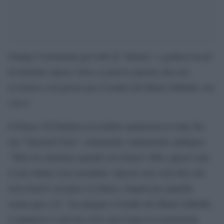
Giunge il momento per tutti di ‘ritirarsi’ e godersi un pò
di meritato riposo: forse si poteva sperare che non
avvenisse così presto per il leader dei Black Sabbath, ma
così è.
Il Prince Of Darkness ha infatti annunciato le date del
suo “Farewell Tour”, rimanendo volutamente ambiguo:
“Tutti mi chiedono quando mi ritirerò. Beh, questo sarà
il mio ultimo tour mondiale. Questo non vuol dire che
non tornerò sul palco in futuro, magari per qualche
serata qua e là”, ha spiegato il leader dei Black Sabbath.
L’annuncio è arrivato nove mesi dopo la conclusione