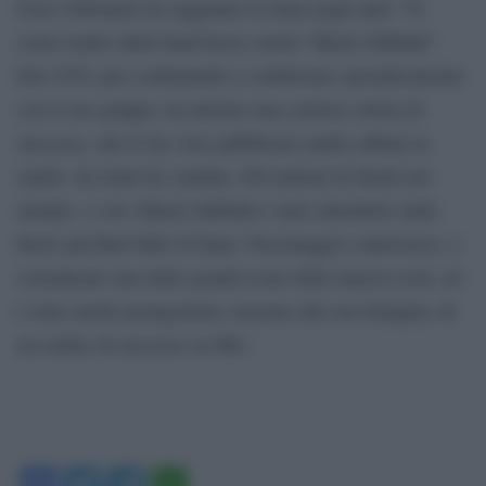
Ozzy Osbourne ha raggiunto la fama negli anni ’70
come leader della band heavy metal “Black Sabbath”.
Dal 1979, pur continuando a collaborare sporadicamente
con il suo gruppo, ha iniziato una carriera solista di
successo, che lo ha visto pubblicare undici album in
studio. In totale ha venduto 100 milioni di dischi nel
mondo, e con i Black Sabbath è stato introdotto nella
Rock and Roll Hall of Fame. Personaggio controverso, è
considerato una delle grandi icone della musica rock, ed
è stato anche protagonista, insieme alla sua famiglia, di
un reality di successo su Mtv.
Facebook
Twitter
Telegram
WhatsApp