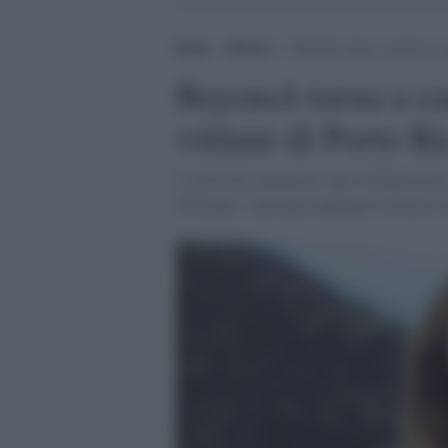
Home
>
Musica
>
Beyoncè torna a cantare in 
Beyoncè torna a ca
vittime di Porto R
L'artista ha annunciato una collaborazion
Williams. I proventi andranno a diverse a