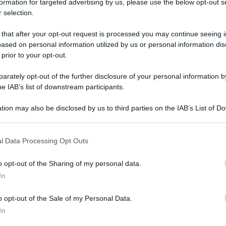
formation for targeted advertising by us, please use the below opt-out s
 selection.
 that after your opt-out request is processed you may continue seeing i
ased on personal information utilized by us or personal information dis
 prior to your opt-out.
rately opt-out of the further disclosure of your personal information by
he IAB’s list of downstream participants.
tion may also be disclosed by us to third parties on the IAB’s List of 
 that may further disclose it to other third parties.
 that this website/app uses one or more Google services and may gath
l Data Processing Opt Outs
including but not limited to your visit or usage behaviour. You may click 
 to Google and its third-party tags to use your data for below specifi
o opt-out of the Sharing of my personal data.
ogle consent section.
In
o opt-out of the Sale of my Personal Data.
In