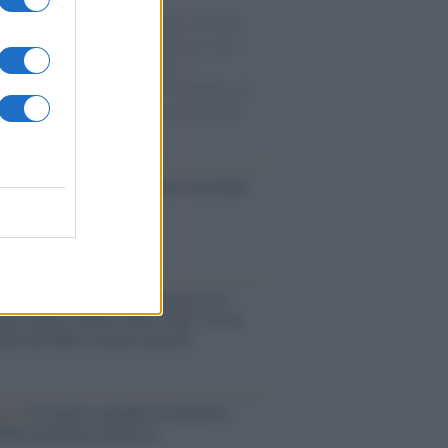
 il 20% riguarda l'abbigliamento. Sempre
uccesso per i capi di seconda mano e per
gliamento sportivo. Ad attrarre i
matori è anche il gorpcore, la tendenza ad
are l'abbigliamento sportivo con quello di
 giorni.
so /
Trump ha quasi esaurito l'arsenale
ma il tycoon smentisce
anca /
Caso Mps: i pm milanesi ora
ono vederci chiaro sulle “chat” tra un
ente del Mef e alcuni ministri
ta /
L'8 agosto, quando la memoria
bbe insegnarci qualcosa