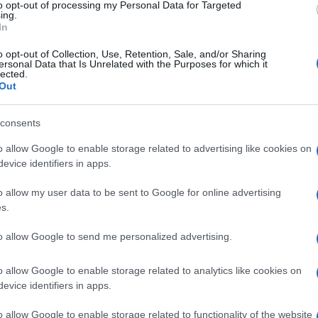
to opt-out of processing my Personal Data for Targeted
ing.
In
o opt-out of Collection, Use, Retention, Sale, and/or Sharing
ersonal Data that Is Unrelated with the Purposes for which it
Lopez: non rimane indifferente alla tragedia
lected.
Out
 e, per via di un terremoto, anche Messico e, per
Ulti
melli ha deciso di comparire nel remix di ‘Mi
consents
o allow Google to enable storage related to advertising like cookies on
evice identifiers in apps.
r aiutare le popolazioni colpite dagli uragani e
o allow my user data to be sent to Google for online advertising
s.
am, con una serie di foto e con un video, questa
to allow Google to send me personalized advertising.
gente”, hit di J Balvin e Willy Williams. I
o allow Google to enable storage related to analytics like cookies on
diverse associazioni di beneficenza che stanno
Tend
evice identifiers in apps.
onlin
mi uragani Harvey, Irma e Maria, e al Messico.
artic
o allow Google to enable storage related to functionality of the website