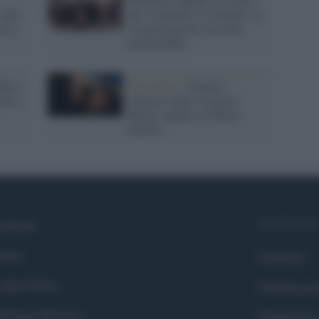
 che
dei 4 miliardi su Youtube: le
 sia
visualizzazioni crescono
inarrestabili
Rico:
Porto Rico /
Fratello
oni a
disperso dopo l'uragano
Maria: appello di Ricky
Martin
Syndication
cebook
itter
Globalist
okie Policy
Globalscie
eferenze Privacy
Globalsport