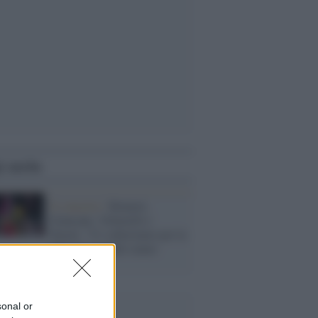
i anche
Il concerto /
Brunori,
Giancane, Voltarelli e
Peyote: “Ci schieriamo per la
Palestina perché siamo
umani”
sonal or