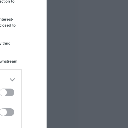
ection to
nterest-
closed to
 third
Downstream
er and store
to grant or
ed purposes