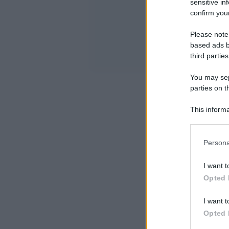
sensitive in
confirm your
Please note
based ads b
third parties
You may sepa
parties on t
This informa
Participants
Please note
Persona
information 
deny consent
I want t
in below Go
Opted 
I want t
Opted 