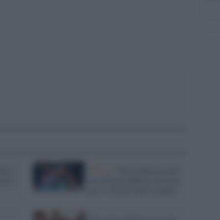
pp
Rico:
Musica /
Bruce Springsteen:
oni a
la rockstar pubblica un disco
per le vittime degli uragani
Despacito abbatte il record