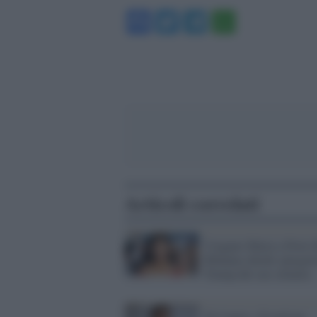
Facebook
Twitter
Telegram
WhatsA
Articoli correlati
Uragano Maria a Porto 
Rihanna chiede spiegazi
Trump del suo silenzio
Di Caprio, 20 milioni