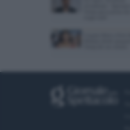
all'ambiente: "Speriamo
Trump agisca prima che
troppo tardi'
Uragano Maria a Porto 
Rihanna chiede spiegazi
Trump del suo silenzio
Fa
Tw
Co
Pr