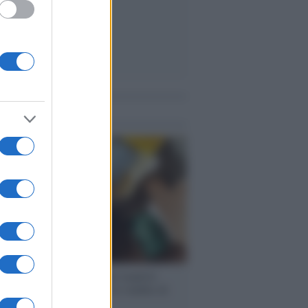
me notizie
enze /
Sale il numero degli acquisti
e in Europa e aumentano le vendite di
oli second hand