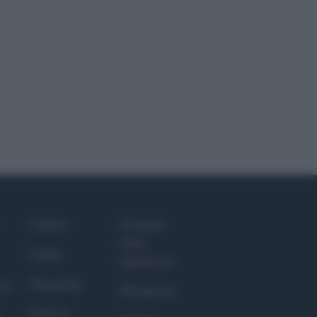
Culture
Giornale
dello
Salute
Spettacolo
Megachip
nce
Wondernet
GiULia