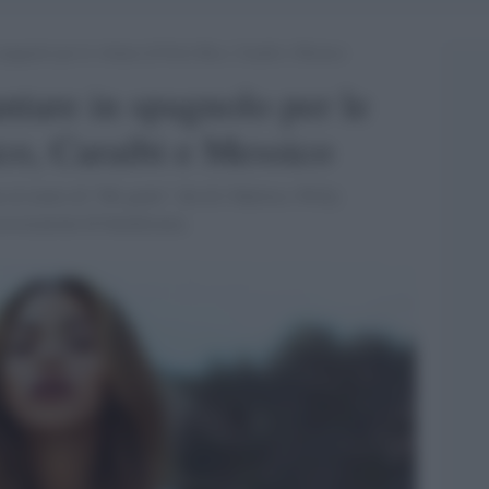
spagnolo per le vittime di Porto Rico, Caraibi e Messico
ntare in spagnolo per le
ico, Caraibi e Messico
e al remix di “Mi gente”, hit di J Balvin e Willy
ssociazioni di beneficenza.