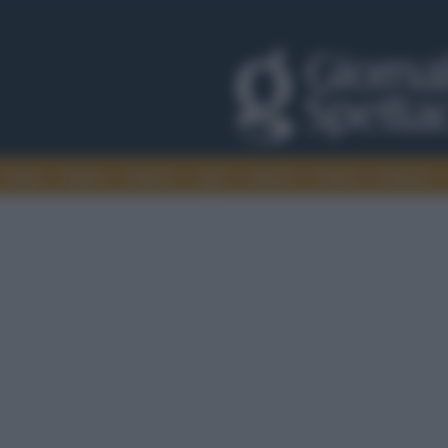
Trade
Radio
Games
Agis
Danza
Video
Cinema