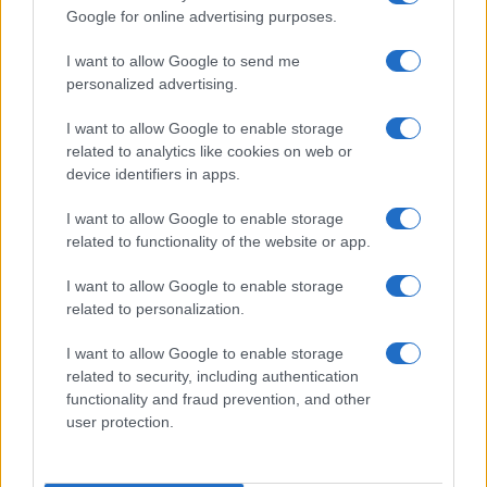
Google for online advertising purposes.
Syndication
Culture
I want to allow Google to send me
Salute
Globalist
personalized advertising.
Megachip
Globalscience
I want to allow Google to enable storage
related to analytics like cookies on web or
GiULia
Globalsport
device identifiers in apps.
Prima Pagina
I want to allow Google to enable storage
related to functionality of the website or app.
I want to allow Google to enable storage
Giornale dello
Facebook
related to personalization.
Spettacolo
Twitter
I want to allow Google to enable storage
Wondernet
related to security, including authentication
Cookie Policy
functionality and fraud prevention, and other
Giuliana Sgrena
user protection.
Preferenze Privacy