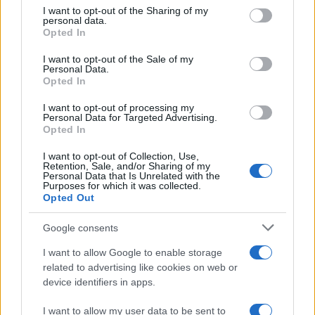
on the IAB’s List of Downstream Participants that may further
I want to opt-out of the Sharing of my
disclose it to other third parties.
personal data.
Il centenario /
A L'Aquila arriva la mostra "TITO, 100 anni
Opted In
Please note that this website/app uses one or more Google
attraverso la forma"
services and may gather and store information including but
I want to opt-out of the Sale of my
Personal Data.
not limited to your visit or usage behaviour. You may click to
Opted In
grant or deny consent to Google and its third-party tags to
use your data for below specified purposes in below Google
I want to opt-out of processing my
L'attesa /
Un estate di calcio: tra Mondiali e Serie A
consent section.
Personal Data for Targeted Advertising.
Opted In
I want to opt-out of Collection, Use,
Retention, Sale, and/or Sharing of my
Personal Data that Is Unrelated with the
Purposes for which it was collected.
Opted Out
Google consents
I want to allow Google to enable storage
related to advertising like cookies on web or
device identifiers in apps.
I want to allow my user data to be sent to