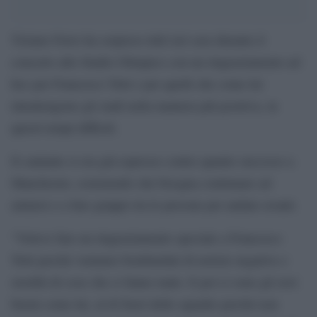
Tiziano Ferro ha sorpreso tutti ieri sera durante il
concerto allo Stadio Olimpico con un ringraziamento ad
hoc per Francesco Totti e per quelli che come lui
intrattengono gli stadi nella maniera più positiva, in
questi tempi difficili.
Il cantante si era già espresso contro quanto successo a
Manchester, sostenendo che bisogna continuare ad
aiutarsi e a fare gruppo tra le persone per andare avanti.
“Volevo fare un ringraziamento speciale a Francesco
Totti perché veniamo bombardati di notizie negative e
storditi di cose che ci fanno male. E poi ci sono gli eroi
buoni come lui, al di fuori delle squadre perché non