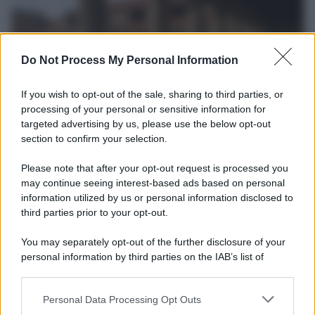
Do Not Process My Personal Information
If you wish to opt-out of the sale, sharing to third parties, or
processing of your personal or sensitive information for
targeted advertising by us, please use the below opt-out
section to confirm your selection.
La scoperta /
Oplontis, le vittime dell’eruzione del Vesuvio
furono più numerose del previsto
Please note that after your opt-out request is processed you
Uno studio bioarcheologico sui resti rinvenuti nella Villa B
may continue seeing interest-based ads based on personal
information utilized by us or personal information disclosed to
ricostruisce la dieta degli abitanti: cereali, legumi e prodotti
third parties prior to your opt-out.
agricoli erano alla base dell’alimentazione, mentre le risorse
marine avevano un ruolo marginale.
You may separately opt-out of the further disclosure of your
personal information by third parties on the IAB’s list of
Il medagliere /
Europei di nuoto: Pellecani guida una super
downstream participants.
Italia
Personal Data Processing Opt Outs
This information may also be disclosed by us to third parties