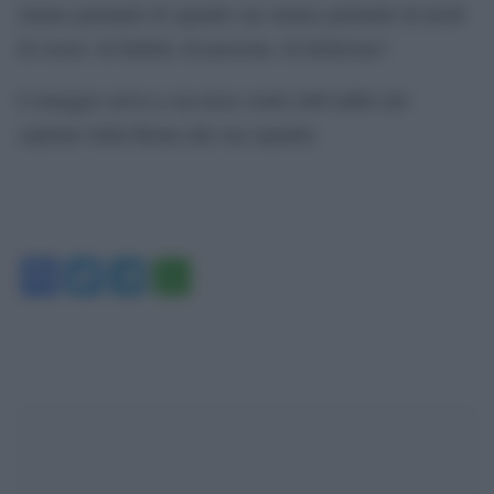
stiamo parlando di squadre ma stiamo parlando di modi
di essere: di fedeltà, di passione, di dedizione”.
L’omaggio arriva a un mese esatto dall’addio del
capitano della Roma alla sua squadra.
Facebook
Twitter
Telegram
WhatsApp