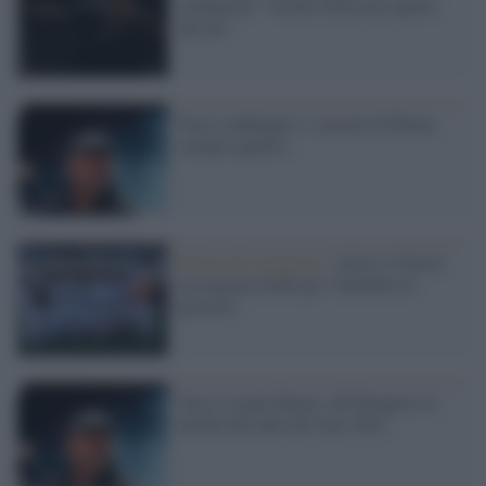
solidarietà: "Grazie Italia per quello
che fai"
Vasco raddoppia: i concerti di Roma
saranno quattro
Partita dei campioni /
Attori e Unicef
raccolgono fondi per i bambini in
pericolo
Vasco sceglie Roma: all'Olimpico le
uniche due date del tour 2016