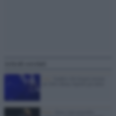
Articoli correlati
Live /
Venditti e De Gregori insieme
nel 2020 a Roma, biglietti già online
Roma /
Bono, l'agit-prop della