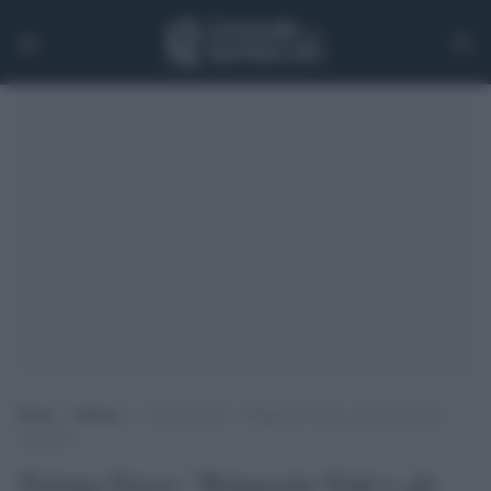
Home
>
Musica
>
Tiziano Ferro: “Ringrazio Totti e gli eroi buoni
come lui”
Tiziano Ferro: "Ringrazio Totti e gli