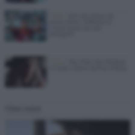
Cinema /
Totti sulla chiusura dei
cinema a Roma: "Dobbiamo far
risorgere questa città, non
distruggerla"
Cinema /
Totti, Yorke, Steve McQueen
e il biopic su Bowie alla Festa di Roma
Ultime notizie