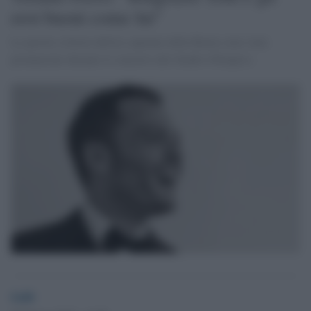
eroi buoni come lui"
Le parole a favore dell'ex capitano della Roma sono state
pronunciate durante il concerto allo Stadio Olimpico.
GdS