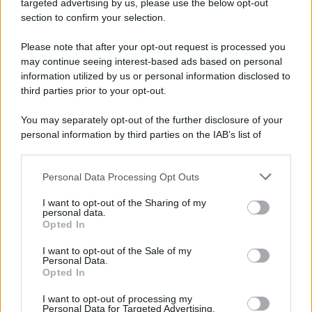
targeted advertising by us, please use the below opt-out
section to confirm your selection.
Il ricordo /
Le radici di Francesco
Please note that after your opt-out request is processed you
Una domenica di settembre con Guccini nella sua casa a Pàvana,
may continue seeing interest-based ads based on personal
information utilized by us or personal information disclosed to
tra ricordi del premio Tenco, la gara di disegni con Andrea
third parties prior to your opt-out.
Pazienza sulle tovaglie di carta, il rapporto con i fan che
continuano a cercarlo e la bellezza delle montagne e dei gatti.
You may separately opt-out of the further disclosure of your
personal information by third parties on the IAB’s list of
L'album /
"Timeless", il nuovo album postumo di Prince
downstream participants.
racconta quattro decenni di creatività
Personal Data Processing Opt Outs
This information may also be disclosed by us to third parties
on the IAB’s List of Downstream Participants that may further
I want to opt-out of the Sharing of my
disclose it to other third parties.
personal data.
L'inaugurazione /
Cuneo inaugura Esseci: il nuovo polo
Opted In
Please note that this website/app uses one or more Google
culturale nell’ex ospedale di Santa Croce
services and may gather and store information including but
I want to opt-out of the Sale of my
Personal Data.
not limited to your visit or usage behaviour. You may click to
Opted In
grant or deny consent to Google and its third-party tags to
use your data for below specified purposes in below Google
I want to opt-out of processing my
Musica /
Love Sensation, il primo duetto di Madonna e Kylie
consent section.
Personal Data for Targeted Advertising.