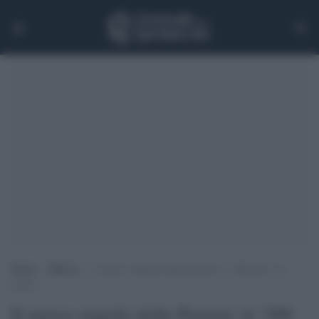
Home
>
Musica
>
Il nuovo singolo della Pausini: le ‘200 note’ di
Laura
Il nuovo singolo della Pausini: le '200