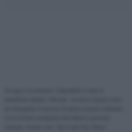
Da oggi è in rotazione e disponibile su tutte le
piattaforme digitali ‘200 note’, un nuovo singolo scelto
per festeggiare il successo di questo progetto culminato
con la recente nomination dell’album ai prossimi
Grammy Awards come ‘Best Latin Pop Album’.