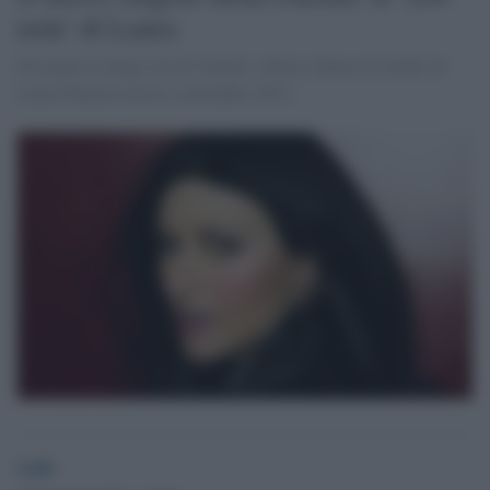
note' di Laura
Prosegue la lunga vita di 'Simili', ultimo album di inediti di
Laura Pausini uscito a novembre 2015.
GdS