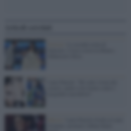
Articoli correlati
Festival /
La seconda serata di
Sanremo: è testa a testa tra Blanco,
Mahmood e Elisa
Laura Pausini: "Mi sento vicina alle
azzurre, anche io ho lottato contro i
pregiudizi maschilisti"
Musica /
Laura Pausini trionfa ai Latin
Grammy: premiato l'album Hazte