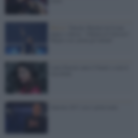
Sentir
Musica /
Pausini, Beyoncé mi fa una
pippa e scherza: "rifiutata al Colosseo?
Meglio così, prima gli italiani"
Laura Pausini canta il Natale e scala le
classifiche
Sanremo 2017, ecco i primi nomi