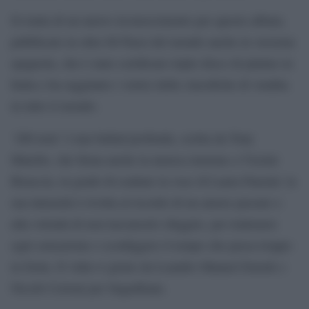
Si tratta di un nuovo riconoscimento per questo album,
pubblicato in oltre 60 Paesi del mondo anche in versione
spagnola, che è stato certificato triplo disco di platino in
Italia e ha raggiunto i vertici delle classifiche di vendita
in tutto il mondo.
‘200 note’ è una ballad profonda, scritta da Tony
Maiello, che firma anche la musica insieme a Vizzini
Bisaccia, in grado di esaltare la voce di Laura Pausini: la
sua intensità è rivolta al ricordo di un amore passato e
alla volontà di non lasciarselo sfuggire, per trattenere
ogni sensazione e sconfiggere il tempo che passa troppo
in fretta. Il video è girato da Leandro Manuel Emede e
Nicolò Cerioni per SugarKane.