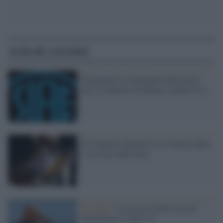
Articoli correlati
Tramontato il monopolio della Siae?
Per il tribunale di Milano sembra di sì
Il Codacons denuncia Live Nation dopo
il servizio delle Iene
Il dubbio /
La terrazza della casa di
Montalbano è abusiva?