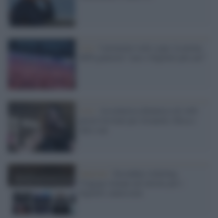
Live /
I promoter rock e pop: la norma
M5S genererà “caos e biglietti più cari”
Live /
Assomusica denuncia siti web:
prezzi lievitati per Jovanotti, Elisa e
altre star
Sanzioni /
Secondary ticketing,
Viagogo rimane nel mirino per i
biglietti salatissimi