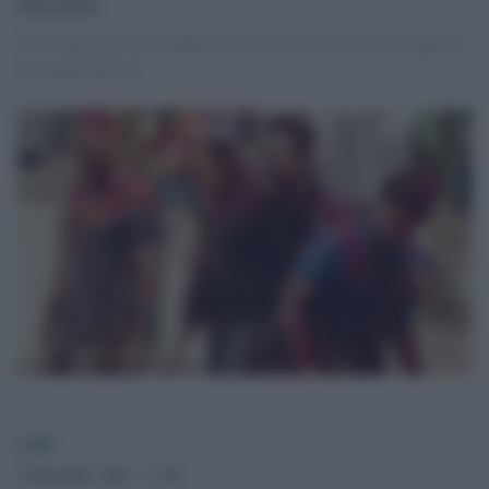
ricorso
Per il concerto dei Coldplay a San Siro “da restituire i biglietti
in vendita online”
GdS
2 Dicembre 2016 - 11.20