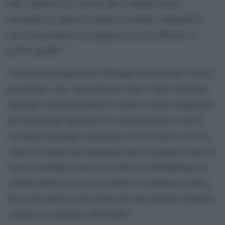
tutti i biglietti del concerto dei Coldplay rimasti
invenduti sui canali di vendita secondari, ordinando il
loro reinserimento in commercio sui siti ufficiali e a
prezzi regolari”.
Una decisione quella del Tribunale di Roma che crea un
precedente e che vale anche per tutte le altre situazioni
analoghe, inibendo quindi la vendita a pressi maggiorati
dei biglietti per spettacoli ed eventi attraverso i siti di
secondary ticketing. Una pratica che nei mesi scorsi ha
sollevato moltissime polemiche tanto da portare artisti di
fama consolidata come Vasco Rossi ad abbandonare la
collaborazione con la Live Nation. L’ordinanza, inoltre,
fissa una penale di euro 2mila per ogni ulteriore biglietto
venduto in violazione dell’ordine.