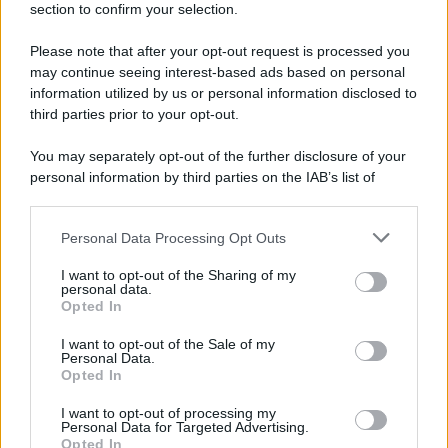
section to confirm your selection.
Please note that after your opt-out request is processed you
Il lutto /
Addio a Livio Berruti, leggenda dello sprint
may continue seeing interest-based ads based on personal
italiano
information utilized by us or personal information disclosed to
third parties prior to your opt-out.
L’oro olimpico nei 200 metri a Roma 1960 aveva 87 anni. È morto
in una clinica torinese dopo un periodo di malattia.
You may separately opt-out of the further disclosure of your
personal information by third parties on the IAB’s list of
Motociclismo /
Raúl Fernández vince il Gp di Gran
downstream participants.
Bretagna davanti a Martin e Bezzecchi
Personal Data Processing Opt Outs
This information may also be disclosed by us to third parties
on the IAB’s List of Downstream Participants that may further
I want to opt-out of the Sharing of my
disclose it to other third parties.
personal data.
Il libro /
La letteratura che racconta l’estate
Opted In
Please note that this website/app uses one or more Google
services and may gather and store information including but
I want to opt-out of the Sale of my
Personal Data.
not limited to your visit or usage behaviour. You may click to
Opted In
grant or deny consent to Google and its third-party tags to
use your data for below specified purposes in below Google
I want to opt-out of processing my
L’evento /
Premio Dessì 2026, Villacidro si accende di
consent section.
Personal Data for Targeted Advertising.
cultura
Opted In