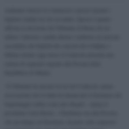
Andranno rimessi in commercio a prezzi regolari i
biglietti venduti sui siti secondari. Questo è quanto
afferma la decisione del Tribunale di Roma che ha
inibito l’ulteriore vendita diretta o indiretta sul mercato
secondario dei biglietti dei concerti dei Coldplay a
Milano mentre oggi stesso il Codacons presenta una
istanza di sequestro urgente alla Procura della
Repubblica di Milano.
“Il Tribunale ha sposato la tesi del Codacons, prima
associazione che in Italia ha denunciato il fenomeno del
bagarinaggio online come atto illegale – spiega il
presidente Carlo Rienzi – Chiediamo ora alla Procura,
che già indaga sul fenomeno, di porre sotto sequestro