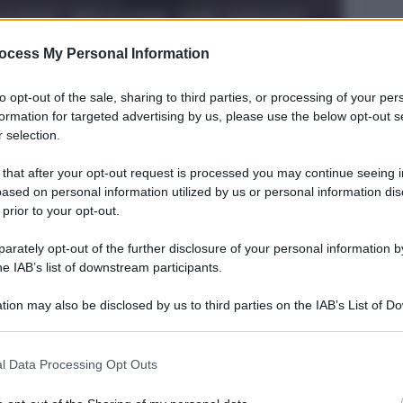
ocess My Personal Information
to opt-out of the sale, sharing to third parties, or processing of your per
formation for targeted advertising by us, please use the below opt-out s
 selection.
 that after your opt-out request is processed you may continue seeing i
ased on personal information utilized by us or personal information dis
Legg
 prior to your opt-out.
rately opt-out of the further disclosure of your personal information by
he IAB’s list of downstream participants.
tion may also be disclosed by us to third parties on the IAB’s List of 
 that may further disclose it to other third parties.
 that this website/app uses one or more Google services and may gath
l Data Processing Opt Outs
including but not limited to your visit or usage behaviour. You may click 
 to Google and its third-party tags to use your data for below specifi