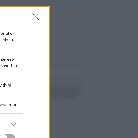
sonal or
ection to
nterest-
closed to
i anche
 third
Pierfrancesco Favino diventa
Michelangelo nel "Giudizio
universale"
Downstream
er and store
to grant or
ed purposes