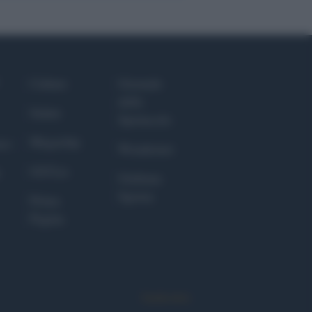
Culture
Giornale
dello
Salute
Spettacolo
Megachip
nce
Wondernet
GiULia
Giuliana
Sgrena
Prima
Pagina
Syndication