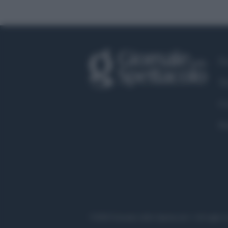
Fa
Tw
Co
Pr
©2020 Giornale dello Spettacolo • All right r