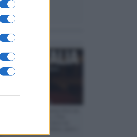
me notizie
rogrammazioni /
I documentari RAI che
ntano l'Italia: da Mennea, a Tina
mi sino a Renzo Piano è atteso un
no tra grandi biografie, cultura, sport e
e