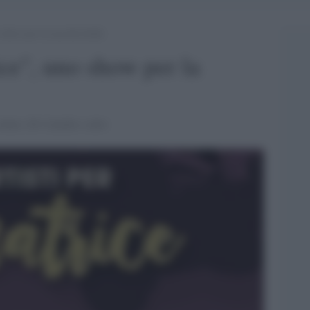
 show per la raccolta fondi
ice", uno show per la
luto, Di Cataldo e altri