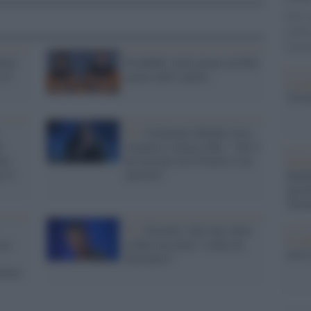
Dai c
politi
itali
erté-
PornHub vuole girare un film
 il
porno nello spazio
L'eve
Veron
Tv /
Celentano difende Asia
e
Argento e attacca Sky: "chi ti
tte
ha cacciato da X Factor è un
Il fe
r il
ipocrita"
Medi
inizi
Terr
Tv /
Fiorello: farò uno show
Il c
ce:
in Rai ma slitta “a data da
arriv
destinarsi”
rlino