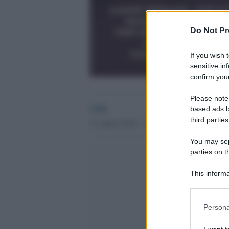
Do Not Pr
If you wish 
sensitive in
confirm your
Please note
GdS
based ads b
third parties
31 Agosto 2016 - 10.28
You may sepa
parties on t
This informa
Participants
Please note
Persona
information 
deny consent