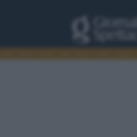
Trade
Radio
Games
Agis
Danza
Video
Cinema