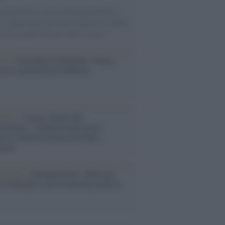
ampioni dello sport ai protagonisti della
ca, dagli artisti che hanno segnato la cultura
ana alle grandi vicende della cronaca.
nto /
Cent'anni di Turandot: torna a
a lo spettacolo di Zeffirelli
stival /
"Logos. Parole dal
terraneo", a Palermo una nuova
ativa culturale diretta da Nadia
anova
ommento /
Immigrazione: calano gli
i in Europa e sale la tensione politica