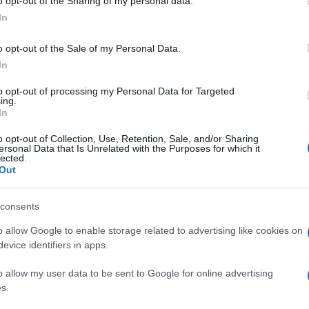
o opt-out of the Sharing of my personal data.
ogle consent section.
In
o opt-out of the Sale of my Personal Data.
In
to opt-out of processing my Personal Data for Targeted
mbre a Civitavecchia, a Piazza della Vita, per
ing.
In
i terremotate. Tra i cantanti che e personaggi
, Gigi D’Alessio, Zero Assoluto, Benji & Fede,
o opt-out of Collection, Use, Retention, Sale, and/or Sharing
ersonal Data that Is Unrelated with the Purposes for which it
lected.
 Palma, Francesco Pannofino, Federico Moccia,
Out
aldo, Giulia Luzi, Gigi & Andrea, Lallo
Emiliano Marsili, Andreas Muller, Patrizio
consents
 e Rudy Zerbi.
o allow Google to enable storage related to advertising like cookies on
evice identifiers in apps.
o Bernabei con la collaborazione di Alessio
o allow my user data to be sent to Google for online advertising
s.
w non prevede biglietto, ma all’entrata saranno