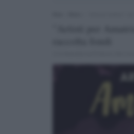
Home
>
Musica
>
“Artisti per Amatrice”, uno
"Artisti per Amatr
raccolta fondi
A Civitavecchia con D'Alessio, Zero Asso