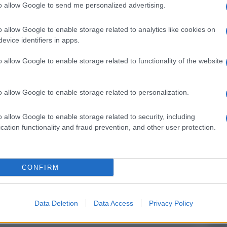
to allow Google to send me personalized advertising.
one Civile e della Croce Rossa Italiana, dove sarà
uto. Per chi vorrà partecipare da lontano: Iban:
o allow Google to enable storage related to analytics like cookies on
evice identifiers in apps.
ntestato a Croce Rossa Civitavecchia.
Ulti
o allow Google to enable storage related to functionality of the website
o allow Google to enable storage related to personalization.
pp
o allow Google to enable storage related to security, including
cation functionality and fraud prevention, and other user protection.
CONFIRM
Le p
racco
Ansel
Data Deletion
Data Access
Privacy Policy
autun
crim