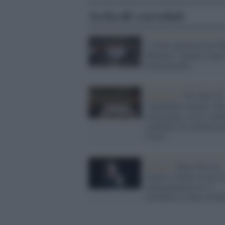
Articoli correlati
12 mila spettatori per B
Mannoia "amiche contro
femminicidio"
Pandemia /
Gli show di
Capodanno tornano sull
ammiraglie, ma le scale
cambiano di continuo pe
Covid
Musica /
Bono Vox sta
meglio e anche la sua vo
riprogrammato al 13
novembre lo show di Be