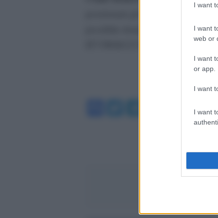
I want 
posizionati gli stand della Protezi
possibile donare il proprio contrib
I want t
web or d
IT73W08327339040000000006242 i
I want t
or app.
I want t
Facebook
Twitter
Telegram
WhatsA
I want t
authenti