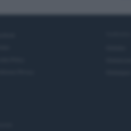
Syndication
cebook
itter
Globalist
okie Policy
Globalscie
eferenze Privacy
Globalsport
eserved.