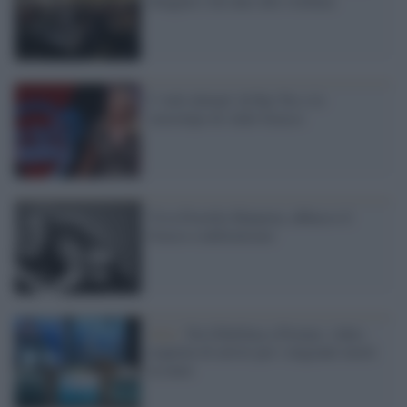
Imagine è un inno alla violenza
I 'volti dolenti' di Rai Tre e lo
stereotipo di Aldo Grasso
Viva Fiorella Mannoia, abbasso il
Grasso conformismo
Arte /
Da Gibellina a Firenze, video-
requiem di artisti per i migranti morti
in mare