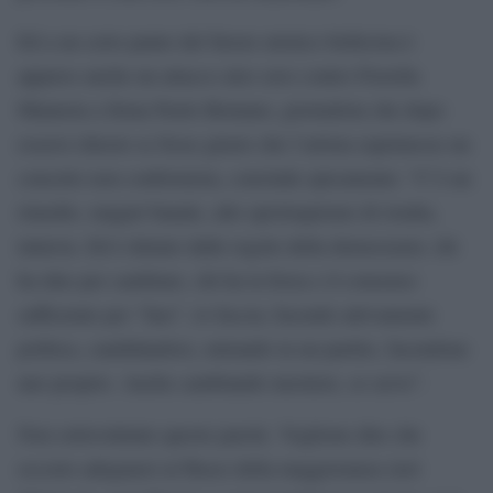
Ed a un certo punto del furore mistico bellicista è
apparso anche un attacco alzo zero contro Fiorella
Mannoia a firma Paolo Romano, giornalista che dopo
essersi chiesto se fosse giusto che l’artista esprimesse un
concetto non conformista, conclude epicamente: “C’è un
rimedio, magari banale, allo sproloquismo di risulta,
tuttavia. Ed è dettato dalle regole della democrazia: chi
ha idee per cambiare, chi ha la forza e il consenso
sufficiente per “fare”, lo faccia; facendo attivamente
politica, candidandosi, entrando in un partito, facendone
uno proprio. Anche cambiando mestiere, se serve”.
Non sottovalutate queste parole. Vogliono dire che
occorre adeguarsi al flusso della maggioranza (ieri