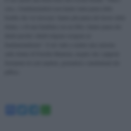
caso, i fondamentalisti non hanno tanta paura delle
bombe che voi invocate: hanno più paura del lavoro delle
donne, o di una bambina con un libro, hanno paura dei
diritti perché i diritti tolgono ossigeno al
fondamentalismo”. E mi vado a sentire una canzone
sulle donne di Fiorella Mannoia, meglio che i pipponi
formattati di certi analisti, giornalisti e intellettuali del
piffero.
Facebook
Twitter
Telegram
WhatsApp