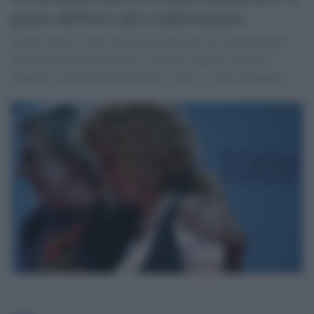
passo dell'oca del conformismo
Quanto furore contro chi non fa parte del coro insignificante
dell'ultima ondata mediatica. L'ultima vittima è Fiorella
Mannoia, ma prima Gino Strada, Cecilia... [Pietro Manigas]