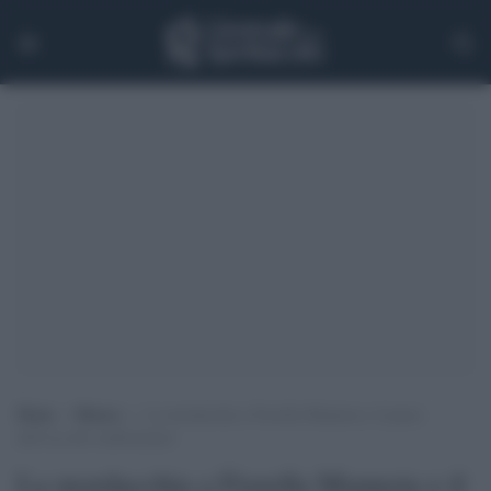
Home
>
Musica
>
La mordacchia a Fiorella Mannoia e il passo
dell’oca del conformismo
La mordacchia a Fiorella Mannoia e il