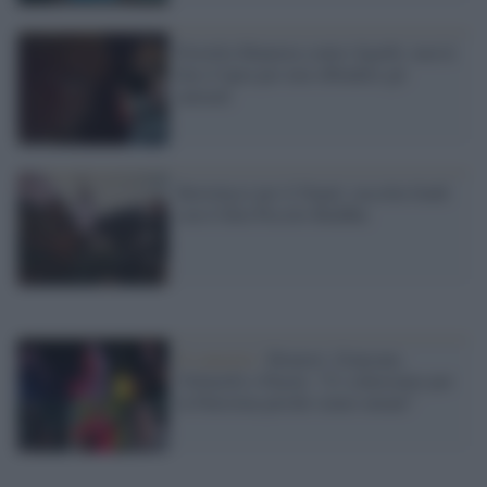
Fiorella Mannoia contro Sgarbi: non le
dico Capra per non offendere gli
animali
Bertolucci per il Nepal: raccolta fondi
con il film Piccolo Buddha
Il concerto /
Brunori, Giancane,
Voltarelli e Peyote: “Ci schieriamo per
la Palestina perché siamo umani”