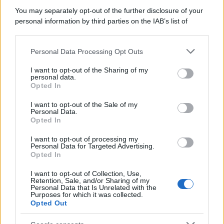
marine avevano un ruolo marginale.
You may separately opt-out of the further disclosure of your
personal information by third parties on the IAB’s list of
Il medagliere /
Europei di nuoto: Pellecani guida una super
downstream participants.
Italia
Personal Data Processing Opt Outs
This information may also be disclosed by us to third parties
on the IAB’s List of Downstream Participants that may further
I want to opt-out of the Sharing of my
disclose it to other third parties.
personal data.
Il centenario /
A L'Aquila arriva la mostra "TITO, 100 anni
Opted In
Please note that this website/app uses one or more Google
attraverso la forma"
services and may gather and store information including but
I want to opt-out of the Sale of my
Personal Data.
not limited to your visit or usage behaviour. You may click to
Opted In
grant or deny consent to Google and its third-party tags to
use your data for below specified purposes in below Google
I want to opt-out of processing my
L'attesa /
Un estate di calcio: tra Mondiali e Serie A
consent section.
Personal Data for Targeted Advertising.
Opted In
I want to opt-out of Collection, Use,
Retention, Sale, and/or Sharing of my
Personal Data that Is Unrelated with the
Purposes for which it was collected.
Opted Out