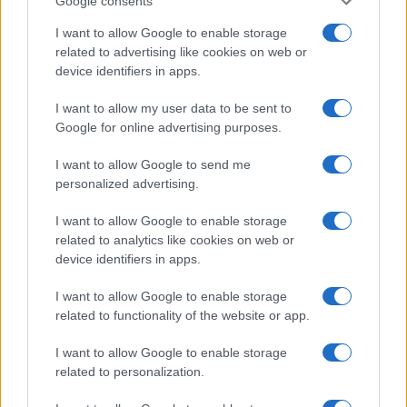
Google consents
I want to allow Google to enable storage
related to advertising like cookies on web or
device identifiers in apps.
I want to allow my user data to be sent to
Google for online advertising purposes.
Syndication
Culture
I want to allow Google to send me
Salute
Globalist
personalized advertising.
Megachip
Globalscience
I want to allow Google to enable storage
related to analytics like cookies on web or
GiULia
Globalsport
device identifiers in apps.
Prima Pagina
I want to allow Google to enable storage
related to functionality of the website or app.
I want to allow Google to enable storage
Giornale dello
Facebook
related to personalization.
Spettacolo
Twitter