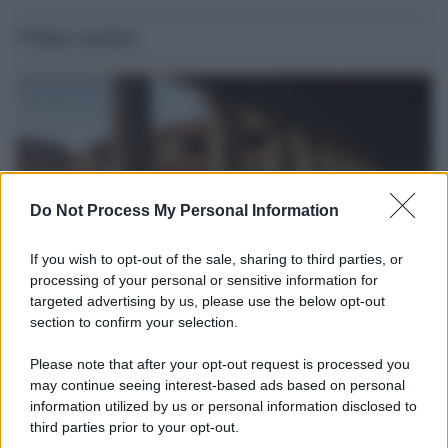
Ultime notizie
Do Not Process My Personal Information
If you wish to opt-out of the sale, sharing to third parties, or
processing of your personal or sensitive information for
targeted advertising by us, please use the below opt-out
section to confirm your selection.
La scoperta /
Oplontis, le vittime dell’eruzione del Vesuvio
furono più numerose del previsto
Please note that after your opt-out request is processed you
Uno studio bioarcheologico sui resti rinvenuti nella Villa B
may continue seeing interest-based ads based on personal
information utilized by us or personal information disclosed to
ricostruisce la dieta degli abitanti: cereali, legumi e prodotti
third parties prior to your opt-out.
agricoli erano alla base dell’alimentazione, mentre le risorse