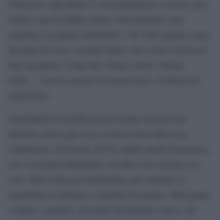
Silviuccio, oggi Renzi e i suoi portaborse) e tacere, non
mettere mai in dubbio niente. Non discutere, non
esprimere un parere minoritario. Chi vuole parlare senza
far parte del coro, secondo Paolo, deve avere la forza di
farsi un partito. Come dire: Renzi, Silvio, Salvini,
Grillo… Un bel concetto di democrazia e di libertà di
espressione.
Straordinaria la mediocrità del tempo che prevede
attacchi contro ogni cosa si muova fuori dalla scia
conformista. Un’azione che ha colpito anche Emergency,
con l’estremista Rondolino, un’altra voce aizzante nel
coro. Tutti in fila per bombardare, per mostrare la
superiorità occidentale e amenità del genere. Tutti pronti
a sfidare i pacifisti, gli eretici del pensiero unico, chi