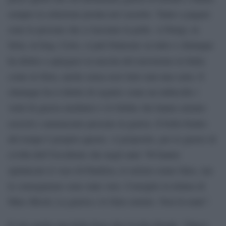
sempre la soluzione pronta nel cassetto. Tanto a pagare
sono le persone che ci lasciano la pelle. A Parigi, in
Siria, in Iraq. Certo, si può blaterare su tutto e chiunque
ha diritto a spiegarci la nascita del terrorismo in Italia
come in Siria, anche senza aver letto mai una carta. E
chiunque ha il diritto di seguire come un imbecille i
venti di guerra mediatici e le bufale che hanno armato
eserciti e ammazzato persone in guerra. Il bello-brutto
del tempo è proprio questo. A proposito, per le guerre di
civiltà dell’Occidente che negli anni ’90 hanno
spalancato il vaso di Pandora, le notizie erano false, ma
le conseguenze sono state vere. Consiglio la lettura di
Marc Bloch, La guerra e le false notizie. Non fa male”.
E cito anche una bella frase dia Cecilia Strada: “Fateci