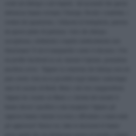
crede nel dialogo e nel rispetto. Ad accusarli che queste
debolezze hanno rovinato l’Europa. Perché i rondolini, i
riottini del quartierino, i fallacini in bottiglietta, partono
da questo punto di partenza: visto che dialogo,
accoglienza, solidarietà e rispetto multiculturale non
funzionano? E da lì manganello contro il dissenso. Cito
un profilo facebook in cui Antonio Cipriani, giornalista
pacifista scrive: “Eppure la soluzione del dialogo non mi
pare averla vista tra le possibili negli ultimi venticinque
anni di cazzate di Bush, Blair e dei loro maggiordomi.
Oppure ho vissuto su Marte e i destini del mondo li
hanno decisi i pacifisti a mia insaputa? Oppure gli
oppressi hanno rialzato la testa e affrontato a mani nude
gli oppressori? Invece no, tutte le decisioni le hanno
prese quelli che ora dichiarano guerra al mondo e hanno