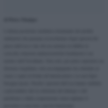
di Pietro Manigas
L’ultima posizione mediatica dominante dei profeti
militaristi che pensano al tacchettare degli speroni del
passo dell’oca è che chi osa mettere in dubbio le
sciocche soluzioni antiterroristiche bombarole è un
nemico dell’Occidente. Non solo, per poter esprimere un
dissenso (legittimo, non accompagnato da coltellate al
cuore o spari in fronte all’interlocutore e ai suoi figli)
bisogna tacere. Perché i passisti dell’oca hanno stabilito
a prescindere che la soluzione del dialogo o del
pacifismo o della cooperazione senza rapinare il
prossimo a casa loro, non ha funzionato.