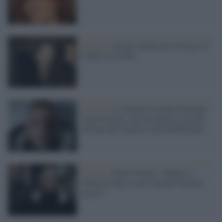
Cinema /
Tra gli italiani per l'Oscar c'è
il film su Cucchi
Cinema /
Lo Stefano Cucchi di Borghi:
"non un santo, non un martire, ma una
vittima dell'omertà e dell'indifferenza"
Venezia /
Ilaria Cucchi: “Dedico a
Salvini il film su mio fratello Stefano
ucciso”