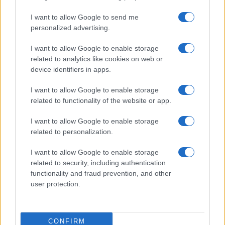
Culture
I want to allow Google to send me
Salute
Globalist
personalized advertising.
Megachip
Globalscience
I want to allow Google to enable storage
related to analytics like cookies on web or
GiULia
Globalsport
device identifiers in apps.
Prima Pagina
I want to allow Google to enable storage
related to functionality of the website or app.
I want to allow Google to enable storage
Giornale dello
Facebook
related to personalization.
Spettacolo
Twitter
I want to allow Google to enable storage
Wondernet
related to security, including authentication
Cookie Policy
functionality and fraud prevention, and other
Giuliana Sgrena
user protection.
Preferenze Privacy
CONFIRM