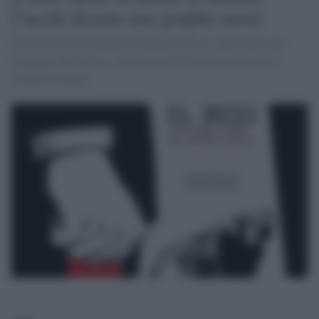
Cucchi diventa una graphic novel
Firmata dalla giornalista Floriana Bulfon e dall'autore noir
Emanuele Bissattini, con disegni di Domenico Esposito e
Claudia Giuliani