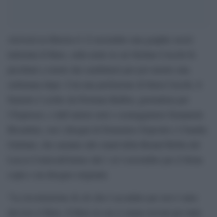
Arriverà in libreria il 12 novembre una graphic novel
intitolata Il Buio, sulla notte in cui Stefano Cucchi fu
picchiato a morte dai carabinieri per poi morire una
settimana dopo. Con una prefazione di Ilaria Cucchi, il
fumetto è scritto da Floriana Bulfon, giornalista per
l’Espresso, e dall’autore noir e sceneggiatore Emanuele
Bissattini, con i disegni di Domenico Esposito e Claudia
Giuliani, che saranno allo stand della Round Robin del
Lucca Comics&Games dal 1 al 4 novembre per il firma
copie e un disegno originale.
“La ricostruzione di ciò che è accaduto per noi è stato
davvero il Buio. Il Buio in cui ci siamo trovati per tutte