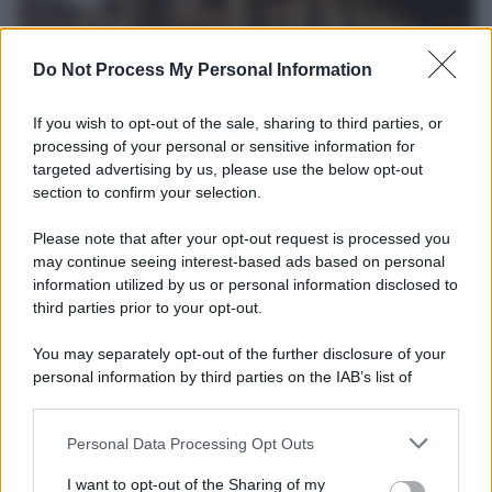
Do Not Process My Personal Information
If you wish to opt-out of the sale, sharing to third parties, or
processing of your personal or sensitive information for
targeted advertising by us, please use the below opt-out
section to confirm your selection.
La scoperta /
Oplontis, le vittime dell’eruzione del Vesuvio
furono più numerose del previsto
Please note that after your opt-out request is processed you
Uno studio bioarcheologico sui resti rinvenuti nella Villa B
may continue seeing interest-based ads based on personal
information utilized by us or personal information disclosed to
ricostruisce la dieta degli abitanti: cereali, legumi e prodotti
third parties prior to your opt-out.
agricoli erano alla base dell’alimentazione, mentre le risorse
marine avevano un ruolo marginale.
You may separately opt-out of the further disclosure of your
personal information by third parties on the IAB’s list of
Il medagliere /
Europei di nuoto: Pellecani guida una super
downstream participants.
Italia
Personal Data Processing Opt Outs
This information may also be disclosed by us to third parties
on the IAB’s List of Downstream Participants that may further
I want to opt-out of the Sharing of my