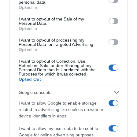
disclose it to other third parties.
personal data.
Il centenario /
A L'Aquila arriva la mostra "TITO, 100 anni
Opted In
Please note that this website/app uses one or more Google
attraverso la forma"
services and may gather and store information including but
I want to opt-out of the Sale of my
Personal Data.
not limited to your visit or usage behaviour. You may click to
Opted In
grant or deny consent to Google and its third-party tags to
use your data for below specified purposes in below Google
I want to opt-out of processing my
L'attesa /
Un estate di calcio: tra Mondiali e Serie A
consent section.
Personal Data for Targeted Advertising.
Opted In
I want to opt-out of Collection, Use,
Retention, Sale, and/or Sharing of my
Personal Data that Is Unrelated with the
Purposes for which it was collected.
Opted Out
Google consents
I want to allow Google to enable storage
related to advertising like cookies on web or
device identifiers in apps.
I want to allow my user data to be sent to
Google for online advertising purposes.
Syndication