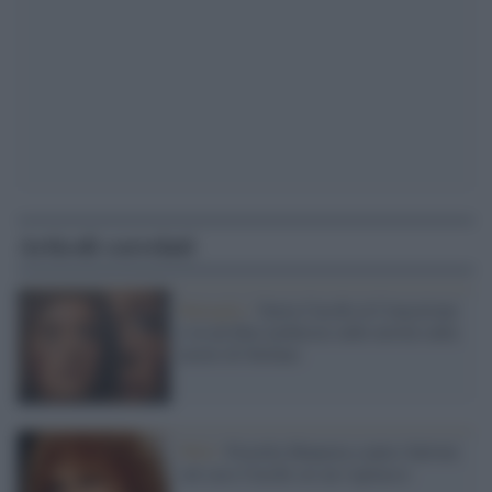
Articoli correlati
Battaglie /
Ilaria Cucchi al Concertone
e in un film inchiesta sulle novità sulla
morte di Stefano
Web /
Fiorella Mannoia contro Salvini:
sul caso Cucchi sei un vigliacco