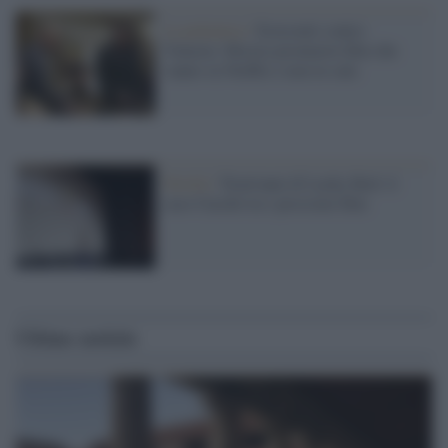
La polemica /
Esercenti contro
Venezia: Mostra promuove film che
vanno su Netflix e non in sala
Novità /
Trent'anni di Lucky Red: il
caso Cucchi tra i prossimi film
Ultime notizie