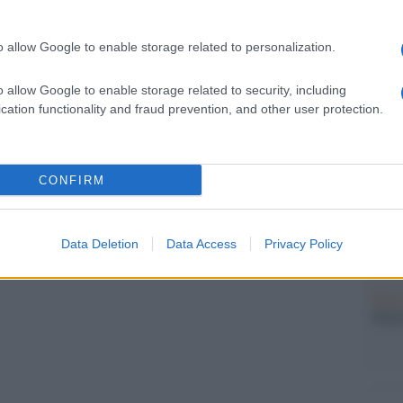
tovagl
conti
monta
o allow Google to enable storage related to personalization.
o allow Google to enable storage related to security, including
L'al
cation functionality and fraud prevention, and other user protection.
postu
di cr
CONFIRM
L'in
nuovo
Sant
Data Deletion
Data Access
Privacy Policy
Musi
Mado