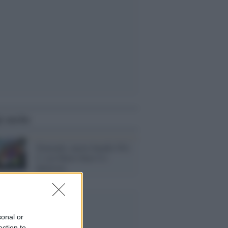
i anche
Nintendo, nuovo bundle Wii
U con Mario Kart 8 e
Splatoon
sonal or
ection to