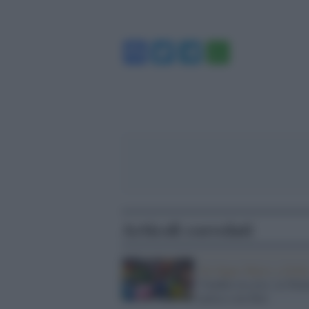
Facebook
Twitter
Telegram
WhatsA
Articoli correlati
Da Super Mario a Zelda
Vendite in crisi, la Nin
pensa a un film