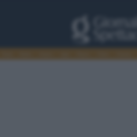
Trade
Radio
Games
Agis
Danza
Video
Cinema