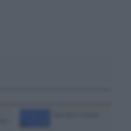
pp
 /
Super Mario il rifugiato
tendo