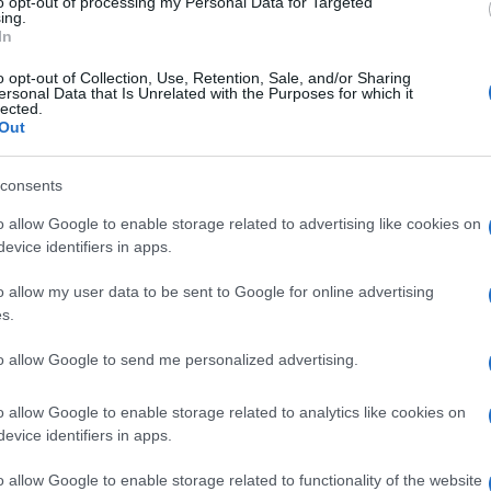
to opt-out of processing my Personal Data for Targeted
ing.
In
o opt-out of Collection, Use, Retention, Sale, and/or Sharing
ersonal Data that Is Unrelated with the Purposes for which it
lected.
Ulti
Out
consents
o allow Google to enable storage related to advertising like cookies on
evice identifiers in apps.
o allow my user data to be sent to Google for online advertising
s.
elli, con ostacoli, nemici e passaggi segreti,
to allow Google to send me personalized advertising.
noioso. Una caratteristica che coinvolge anche
Il ri
prie ‘creazioni’ contribuiscono al divertimento di
o allow Google to enable storage related to analytics like cookies on
Una d
evice identifiers in apps.
luzione per Super Mario, che si conferma un
casa 
gara 
ccellenza.
o allow Google to enable storage related to functionality of the website