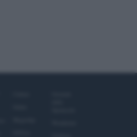
Culture
Giornale
dello
Salute
Spettacolo
Megachip
nce
Wondernet
GiULia
Giuliana