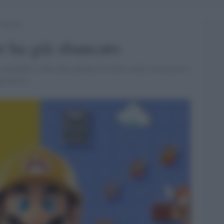
sbancato
 ha già sbancato
settembre e oltre due milioni di livelli creati: un successo
ndo Wii U