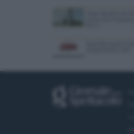
'Zelda: Breath of the Wi
ultimo titolo Nintendo 
Wii U
Torna The Legend of Ze
Twilight Princess HD
Fa
Tw
Co
Pr