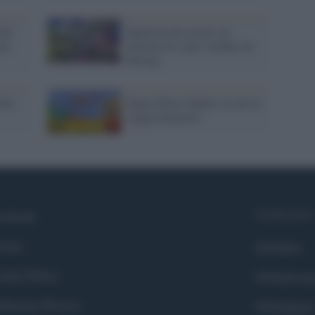
ld':
Splatoon da record, un
per
milione di copie vendute un
Europa
lda:
Super Mario Maker, in arrivo
l'aggiornamento
Syndication
cebook
itter
Globalist
okie Policy
Globalscie
eferenze Privacy
Globalsport