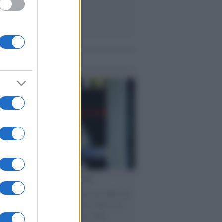
me notizie
cordo /
Le radici di Francesco
omenica di settembre con Guccini nella sua
a Pàvana, tra ricordi del premio Tenco, la
di disegni con Andrea Pazienza sulle