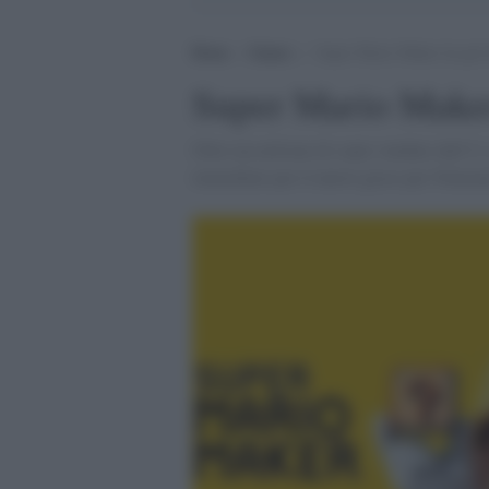
Home
>
Games
>
Super Mario Maker ha già 
Super Mario Maker
Oltre un milione di copie vendute dall'11 
immediato per il nuovo gioco per Ninte