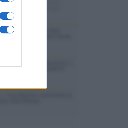
ie di carta, il rapporto con i fan che
nuano a cercarlo e la bellezza delle
gne e dei gatti.
bum /
"Timeless", il nuovo album
mo di Prince racconta quattro decenni
eatività
augurazione /
Cuneo inaugura Esseci: il
 polo culturale nell’ex ospedale di
a Croce
ca /
Love Sensation, il primo duetto di
nna e Kylie Minogue