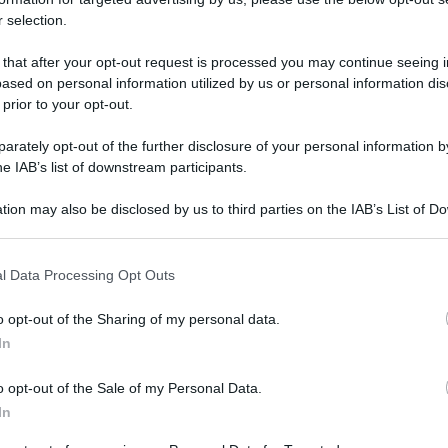
 selection.
 that after your opt-out request is processed you may continue seeing i
ased on personal information utilized by us or personal information dis
 prior to your opt-out.
ia. Lo sa bene la Nintendo che, dopo poco più
rately opt-out of the further disclosure of your personal information by
he IAB’s list of downstream participants.
enduto oltre un milione di copie del
tion may also be disclosed by us to third parties on the IAB’s List of 
ta, sono stati oltre 2,2 milioni i livelli di gioco
 that may further disclose it to other third parties.
l titolo che permette di progettare location per il
 that this website/app uses one or more Google services and may gath
l Data Processing Opt Outs
sivamente, i 2,2 milioni di livelli sono stati
including but not limited to your visit or usage behaviour. You may click 
 to Google and its third-party tags to use your data for below specifi
o opt-out of the Sharing of my personal data.
ogle consent section.
In
o opt-out of the Sale of my Personal Data.
In