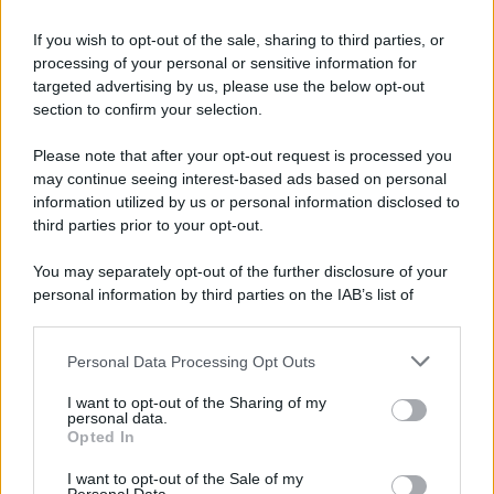
If you wish to opt-out of the sale, sharing to third parties, or
processing of your personal or sensitive information for
targeted advertising by us, please use the below opt-out
section to confirm your selection.
Please note that after your opt-out request is processed you
Il lutto /
Addio a Livio Berruti, leggenda dello sprint
may continue seeing interest-based ads based on personal
italiano
information utilized by us or personal information disclosed to
third parties prior to your opt-out.
L’oro olimpico nei 200 metri a Roma 1960 aveva 87 anni. È morto
in una clinica torinese dopo un periodo di malattia.
You may separately opt-out of the further disclosure of your
personal information by third parties on the IAB’s list of
Motociclismo /
Raúl Fernández vince il Gp di Gran
downstream participants.
Bretagna davanti a Martin e Bezzecchi
Personal Data Processing Opt Outs
This information may also be disclosed by us to third parties
on the IAB’s List of Downstream Participants that may further
I want to opt-out of the Sharing of my
disclose it to other third parties.
personal data.
Il libro /
La letteratura che racconta l’estate
Opted In
Please note that this website/app uses one or more Google
services and may gather and store information including but
I want to opt-out of the Sale of my