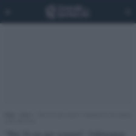
Home
>
Extra
>
“Hai 24 ore per scusarti”, l’ultimatum di Asia Argento
a Rose McGowan
"Hai 24 ore per scusarti", l'ultimatum