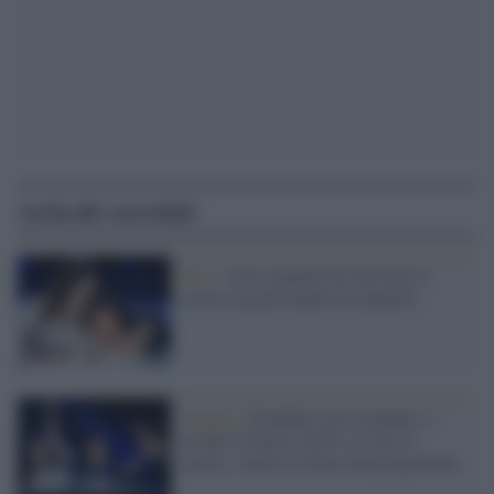
Articoli correlati
Divi /
Asia Argento ha ritrovato il
sorriso (grazie anche ad Agnelli)
Sexgate /
Scandalo Asia Argento, a
rischio X Factor 2018: se vere le
accuse, l'attrice è fuori dal programma