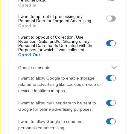
Personal Data.
not limited to your visit or usage behaviour. You may click to
Opted In
grant or deny consent to Google and its third-party tags to
use your data for below specified purposes in below Google
I want to opt-out of processing my
L’evento /
Premio Dessì 2026, Villacidro si accende di
consent section.
Personal Data for Targeted Advertising.
cultura
Opted In
I want to opt-out of Collection, Use,
Retention, Sale, and/or Sharing of my
Personal Data that Is Unrelated with the
Purposes for which it was collected.
Opted Out
Google consents
I want to allow Google to enable storage
related to advertising like cookies on web or
device identifiers in apps.
I want to allow my user data to be sent to
Google for online advertising purposes.
Syndication
Culture
I want to allow Google to send me
Salute
Globalist
personalized advertising.