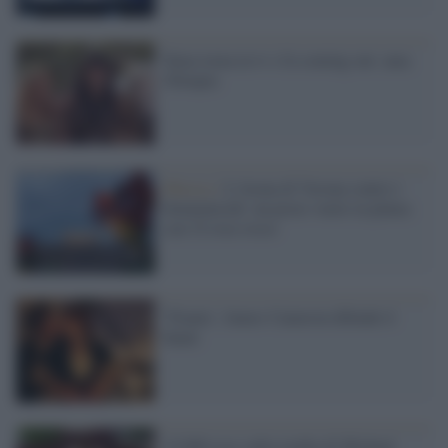
Xena torna in tv e fa coming out: ama
Olimpia
Musica /
L'Arena di Verona contro i
femminicidi: un posto vuoto in platea
con 32 rose rosse
'Titanic', James Cameron difende il
finale
15.000 rose sulla tomba di Michael