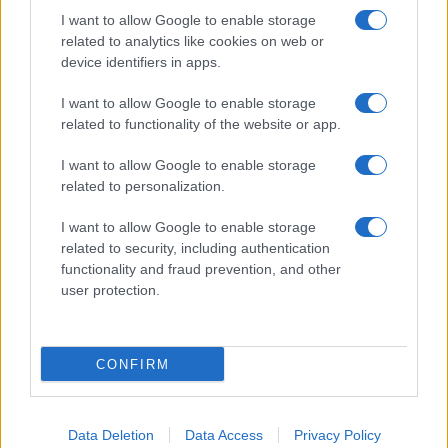
Megachip
Globalscience
I want to allow Google to enable storage
related to analytics like cookies on web or
GiULia
Globalsport
device identifiers in apps.
Prima Pagina
I want to allow Google to enable storage
related to functionality of the website or app.
I want to allow Google to enable storage
Giornale dello
Facebook
related to personalization.
Spettacolo
Twitter
I want to allow Google to enable storage
Wondernet
related to security, including authentication
Cookie Policy
functionality and fraud prevention, and other
Giuliana Sgrena
user protection.
Preferenze Privacy
CONFIRM
©2020 Giornale dello Spettacolo • All right reserved.
Data Deletion
Data Access
Privacy Policy
Syndication