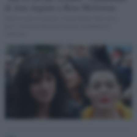
di Asia Argento a Rose McGowan
Dopo le accuse di molestie a Jimmy Bennet, Rose aveva
preso le distanze dall'attrice italiana, chiedendole di
confessare.