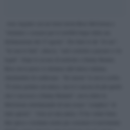
Asia Argento con un tweet invita Rose McGowan a
“ritrattare e scusarsi per le terribili bugie della sua
dichiarazione del 27 agosto”. Per farlo le dà “24 ore”.
“Se non lo farà”, attacca, “sarò costretta a passare a vie
legali”. Dopo le accuse di molestie a Jimmy Bennet,
Rose aveva preso le distanze dall’attrice italiana,
chiedendole di confessare. “Sii onesta” le aveva scritto.
“È triste perdere un’amica, ma lo è ancora di più quello
che è successo a Jimmy Bennett”, aveva detto la
McGowan sottolineando di non essere “complice” di
tutto questo”. “Asia eri mia amica. Ti ho voluto bene.
Hai speso e rischiato molto per sostenere il movimento