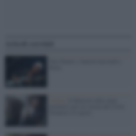
Articoli correlati
Pino Daniele, i funerali mercoledi a
Roma
Cinema /
Il Ministero della salute
promuove spot sui vaccini anti Covid:
Tornatore è il regista