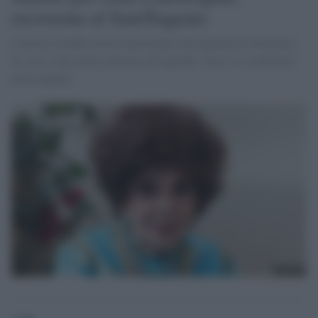
ricoverata al Sant'Eugenio
L'attrice avrebbe dovuto partecipare alla puntata di Domenica
In, ma è stata invece portata all'ospedale. Non è in condizioni
preoccupanti.