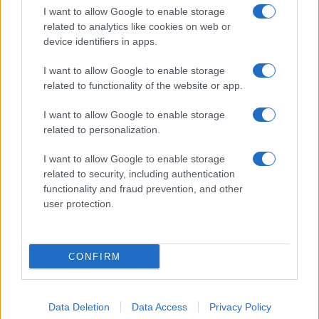
Megachip
Globalscience
I want to allow Google to enable storage
related to analytics like cookies on web or
GiULia
Globalsport
device identifiers in apps.
Prima Pagina
I want to allow Google to enable storage
related to functionality of the website or app.
I want to allow Google to enable storage
Giornale dello
Facebook
related to personalization.
Spettacolo
Twitter
I want to allow Google to enable storage
Wondernet
related to security, including authentication
Cookie Policy
functionality and fraud prevention, and other
Giuliana Sgrena
user protection.
Preferenze Privacy
CONFIRM
©2020 Giornale dello Spettacolo • All right reserved.
Data Deletion
Data Access
Privacy Policy
Syndication