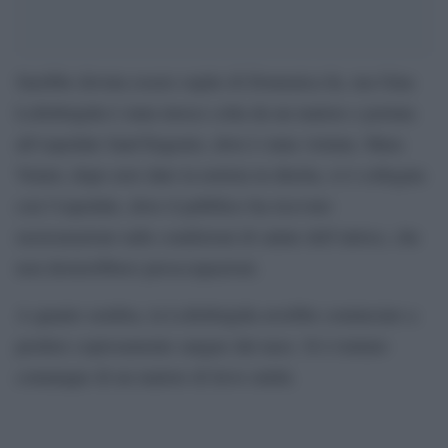
Sarebbe dovuta essere ospite di Domenica In, ma Gina
Lollobrigida è stata invece colta da un malore e portata
all’ospedale Sant’Eugenio, dove è stata visitata. Mara
Venier, dopo aver dato la notizia in diretta, si è collegata
con l’ospedale, dove il pubblico ha ricevuto
rassicurazioni sulle condizioni di salute dell’attrice, che
non desterebbero preoccupazioni.
A quanto sembra, la Lollobrigida avrebbe cominciato a
perdere copiosamente sangue dal naso. Si è trattato
comunque di un malore di lieve entità.