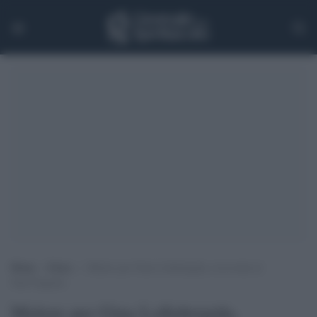
Home
>
Extra
>
Malore per Gina Lollobrigida, ricoverata al
Sant’Eugenio
Malore per Gina Lollobrigida,