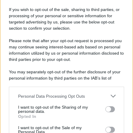
If you wish to opt-out of the sale, sharing to third parties, or
processing of your personal or sensitive information for
targeted advertising by us, please use the below opt-out
section to confirm your selection.
La scoperta /
Oplontis, le vittime dell’eruzione del Vesuvio
furono più numerose del previsto
Please note that after your opt-out request is processed you
Uno studio bioarcheologico sui resti rinvenuti nella Villa B
may continue seeing interest-based ads based on personal
information utilized by us or personal information disclosed to
ricostruisce la dieta degli abitanti: cereali, legumi e prodotti
third parties prior to your opt-out.
agricoli erano alla base dell’alimentazione, mentre le risorse
marine avevano un ruolo marginale.
You may separately opt-out of the further disclosure of your
personal information by third parties on the IAB’s list of
Il medagliere /
Europei di nuoto: Pellecani guida una super
downstream participants.
Italia
Personal Data Processing Opt Outs
This information may also be disclosed by us to third parties
on the IAB’s List of Downstream Participants that may further
I want to opt-out of the Sharing of my
disclose it to other third parties.
personal data.
Il centenario /
A L'Aquila arriva la mostra "TITO, 100 anni
Opted In
Please note that this website/app uses one or more Google
attraverso la forma"
services and may gather and store information including but
I want to opt-out of the Sale of my
Personal Data.
not limited to your visit or usage behaviour. You may click to