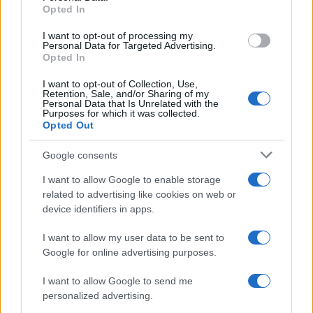
Opted In
grant or deny consent to Google and its third-party tags to
use your data for below specified purposes in below Google
I want to opt-out of processing my
L'attesa /
Un estate di calcio: tra Mondiali e Serie A
consent section.
Personal Data for Targeted Advertising.
Opted In
I want to opt-out of Collection, Use,
Retention, Sale, and/or Sharing of my
Personal Data that Is Unrelated with the
Purposes for which it was collected.
Opted Out
Google consents
I want to allow Google to enable storage
related to advertising like cookies on web or
device identifiers in apps.
I want to allow my user data to be sent to
Google for online advertising purposes.
Syndication
Culture
I want to allow Google to send me
Salute
Globalist
personalized advertising.