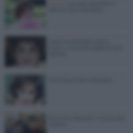
Cinema /
Una stella sulla Walk of
Fame per Gina Lollobrigida
Anche la Lollobrigida rompe il
silenzio: io molestata quando ero una
ragazzina
Gli 89 anni di Gina Lollobrigida
David 2016, Mattarella: il cinema aiuta
a pensare