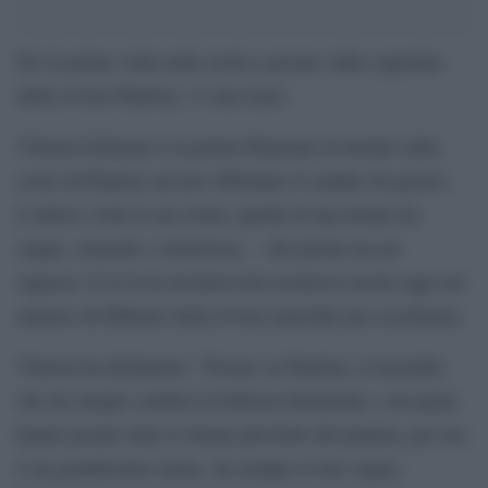
Per la prima volta nella storia a posare sulla copertina
della rivista Playboy c’è una trans.
Vittoria Schisano è la prima Playmate al mondo sulla
cover di Playboy ad aver effettuato il cambio di genere.
L’attrice svela la sua storia, quella di una donna da
sogno, sensuale e misteriosa… che prima era un
ragazzo. E lo fa in un’intervista esclusiva uscita oggi sul
numero di febbraio della rivista maschile per eccellenza.
Vittoria ha dichiarato: “Posare su Playboy, il maschile
che da sempre celebra la bellezza femminile e sul quale
hanno posato tutte le donne più belle del pianeta, per me
è un grandissimo onore, da sempre il mio sogno.