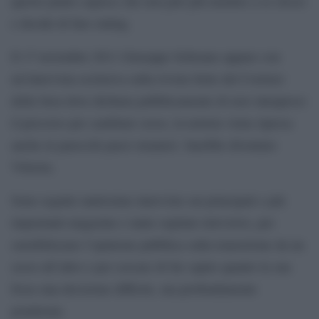
questo punto capisce che non può più mentire a se stesso
e decide di fare outing.
Il 17 novembre 2011 Giuseppe Schisano appare con
un’intervista esclusiva sulla rivista Sette del Corriere
della Sera dove dichiara pubblicamente di aver intrapreso
il percorso per cambiare sesso, la notizia viene ripresa
anche in parecchi paesi stranieri. Sarebbe diventato
Vittoria.
Sono seguite tantissime interviste sui principali e più
importanti magazine e tante ospitate televisive, per
sensibilizzare l’opinione pubblica sulla transizione da un
sesso all’altro e per cercare di far capire quanto la sua
fosse una decisione difficile, ma profondamente
ponderata.