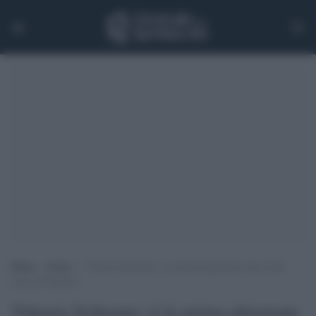
Home
>
Extra
>
Vittoria Schisano: è la prima playmate trans nella
storia di Playboy
Vittoria Schisano: è la prima playmate