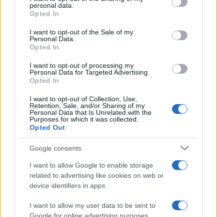
disclose it to other third parties.
personal data.
Il caso /
Trump ha quasi esaurito l'arsenale Usa, ma il
Opted In
Please note that this website/app uses one or more Google
tycoon smentisce
services and may gather and store information including but
I want to opt-out of the Sale of my
Personal Data.
not limited to your visit or usage behaviour. You may click to
Opted In
grant or deny consent to Google and its third-party tags to
use your data for below specified purposes in below Google
I want to opt-out of processing my
La banca /
Caso Mps: i pm milanesi ora vogliono vederci
consent section.
Personal Data for Targeted Advertising.
chiaro sulle “chat” tra un dirigente del Mef e alcuni ministri
Opted In
I want to opt-out of Collection, Use,
Retention, Sale, and/or Sharing of my
Personal Data that Is Unrelated with the
Purposes for which it was collected.
Opted Out
Google consents
I want to allow Google to enable storage
related to advertising like cookies on web or
device identifiers in apps.
I want to allow my user data to be sent to
Google for online advertising purposes.