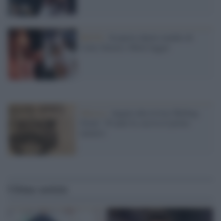
ROCK /
Scoperto duetto inedito di
Carly Simon e Mick Jagger
Musica /
Auguri alla rivista 'Rolling
Stone': 50 anni fa, usciva il primo
numero
Ultime notizie