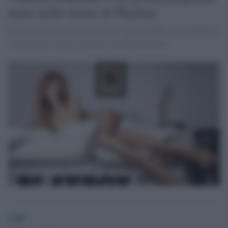
trans nella storia di Playboy
Per la prima volta a posare sulla copertina della rivista Playboy
c'è una trans, l'attrice italiana Vittoria Schisano.
GdS