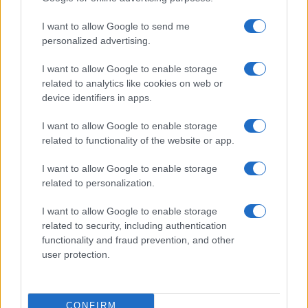
Syndication
Culture
I want to allow Google to send me
Salute
Globalist
personalized advertising.
Megachip
Globalscience
I want to allow Google to enable storage
related to analytics like cookies on web or
GiULia
Globalsport
device identifiers in apps.
Prima Pagina
I want to allow Google to enable storage
related to functionality of the website or app.
I want to allow Google to enable storage
Giornale dello
Facebook
related to personalization.
Spettacolo
Twitter
I want to allow Google to enable storage
Wondernet
related to security, including authentication
Cookie Policy
functionality and fraud prevention, and other
Giuliana Sgrena
user protection.
Preferenze Privacy
CONFIRM