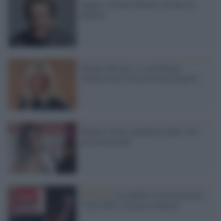
Auguri a Warren Beatty, 80 anni da
playboy
Werner Herzog: ci sarà Pamela
Anderson nel suo prossimo progetto
Playboy: basta conigliette nude, solo
pose provocanti
In uscita /
La celebre rivista musicale
"Ciao 2001" ritorna in edicola