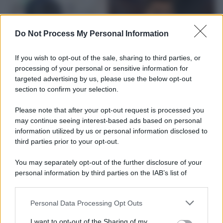
Do Not Process My Personal Information
If you wish to opt-out of the sale, sharing to third parties, or
processing of your personal or sensitive information for
targeted advertising by us, please use the below opt-out
section to confirm your selection.
Please note that after your opt-out request is processed you
L'attesa /
Un estate di calcio: tra Mondiali e Serie A
may continue seeing interest-based ads based on personal
information utilized by us or personal information disclosed to
Terminata la Coppa del Mondo, Infantino prova a privatizzare i
third parties prior to your opt-out.
tornei mondiali. Nel frattempo, il calciomercato va avanti e
sembra regalarci una Serie A di livello
You may separately opt-out of the further disclosure of your
personal information by third parties on the IAB’s list of
Tendenze /
Sale il numero degli acquisti online in Europa e
downstream participants.
aumentano le vendite di articoli second hand
Personal Data Processing Opt Outs
This information may also be disclosed by us to third parties
on the IAB’s List of Downstream Participants that may further
I want to opt-out of the Sharing of my