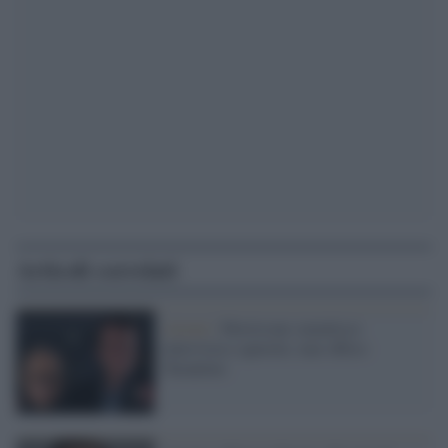
Articoli correlati
Azioni /
Morricone smentisce
intervista e querela: mai offeso
Tarantino