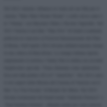
Nel 2012 Antonio Albanese la vuole nel suo film per il
cinema “Tutto Tutto Niente Niente” e nello stesso anno è
in “Outing” con Massimo Ghini e Nicolas Vaporidis. Nel
2013 Vittoria è nel film “Take Five” di Guido Lombardi,
pellicola in concorso al Festival Internazionale del Film
di Roma. Nell’Aprile 2014 diventa definitivamente donna
in una clinica di Barcellona. La stampa italiana riporta
ampiamente la notizia e Vanity Fair le dedica un secondo
lunghissimo speciale. Viena chiamata come opinionista
fissa nel talk politico di LA7 “AnnoUno”. Nel 2014 calca
il red carpert della Mostra del Cinema di Venezia con il
film “La Vita Oscana” di Renato De Maria. Nel 2015
diventa testimonial dei brand moda “Gabriele Fiorucci” e
“Paul Emilien Parfum”, sfilando anche per varie maison