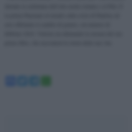
durante la settimana dell’alta moda romana e al Pitti. È
la prima Playmate al mondo sulla cover di Playboy ad
aver effettuato il cambio di genere, sul numero di
febbraio 2016. Vittoria sta ultimando la stesura del suo
primo libro, che racconterà la storia della sua vita.
Facebook
Twitter
Telegram
WhatsApp