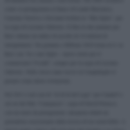
come co-protagonista al fianco di Lando Buzzanca,
Caterina Vertova e Giovanni Scifoni in “Mio figlio”, per
la regia di Luciano Odorisio. Il film in due puntate per
Rai1 ottiene un indice di ascolto di 10 milioni di
telespettatori. Tra gennaio e febbraio 2010 torna in tv su
Rai1 con “Io e mio figlio – nuove storie per il
commissario Vivaldi”, sempre per la regia di Luciano
Odorisio. Nello stesso anno riceve in Campidoglio il
premio come attore rivelazione.
Nel 2011 è nel cast di “Al di là del Lago” per Canale5 e
sul set del film “Canepazzo”, regia di David Petrucci,
con un ruolo da protagonista: interpreta infatti un
giornalista ossessionato dalla ricerca di un serial killer. A