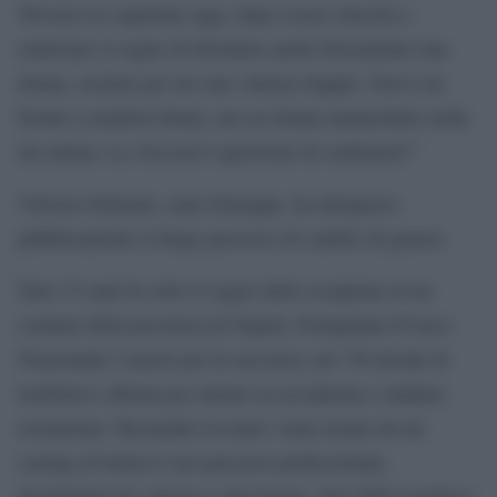
Trovarsi in copertina oggi, dopo essere riuscita a
realizzare il sogno di diventare anche fisicamente una
donna, assume per me una valenza doppia. Non è un
bisturi a renderti donna, ma sei donna innanzitutto nella
tua anima. La vita non è questione di centimetri!”
Vittoria Schisano, nata Giuseppe, ha intrapreso
pubblicamente il lungo percorso di cambio di genere.
Nato 33 anni fa sotto il segno dello scorpione in un
comune della provincia di Napoli, Pomigliano D’arco.
Nonostante l’amore per la sua terra, nel ’98 decide di
trasferirsi a Roma per entrare in accademia e studiare
recitazione. Recitando in teatro viene notato da un
casting ed inizia il suo percorso professionale,
dividendosi fra cinema e televisione. Nel 2005 esordisce