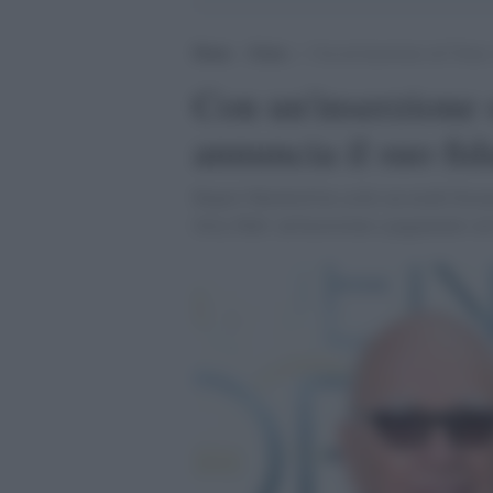
Home
>
Extra
>
Con un’inserzione sul Times
Con un'inserzione
annuncia il suo fi
Rupert Murdoch ha scelto un modo bizzarr
Jerry Hall: un'inserzione a pagamento su