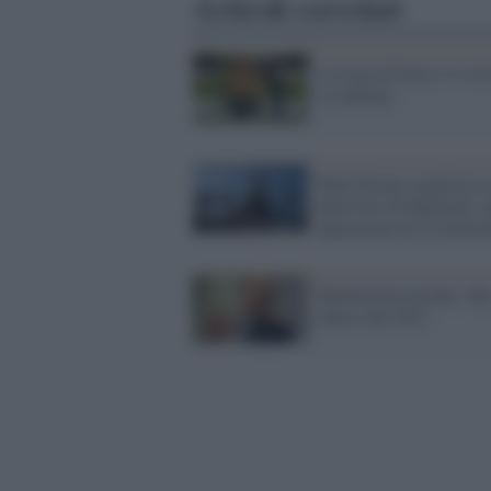
Articoli correlati
La Lega di Serie A si fa 
su internet
Walt Disney acquisisce 
della Fox di Murdoch: 
operazione da 52 miliar
Murdoch ha un'idea: Sk
chiaro dal 2015