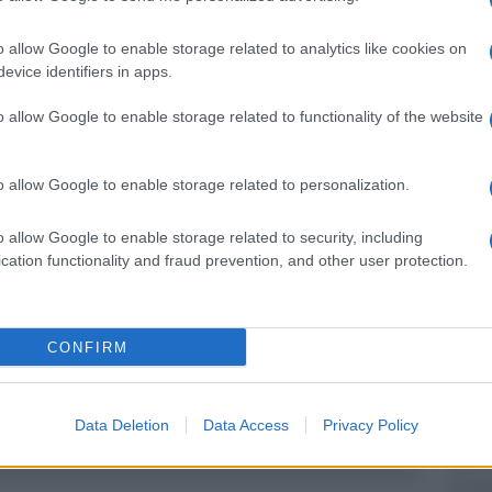
 giornale: adesso il prossimo passo per il
ex modella (ed ex compagna del front man dei
o allow Google to enable storage related to analytics like cookies on
esta che annunciare la data delle nozze.
evice identifiers in apps.
Ulti
o allow Google to enable storage related to functionality of the website
o allow Google to enable storage related to personalization.
pp
o allow Google to enable storage related to security, including
cation functionality and fraud prevention, and other user protection.
CONFIRM
Il ri
Una d
Data Deletion
Data Access
Privacy Policy
casa 
gara 
tovagl