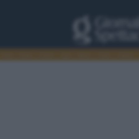
Trade
Radio
Games
Agis
Danza
Video
Cinema