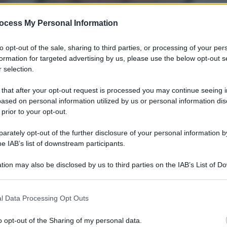
ocess My Personal Information
to opt-out of the sale, sharing to third parties, or processing of your per
formation for targeted advertising by us, please use the below opt-out s
 selection.
 that after your opt-out request is processed you may continue seeing i
ased on personal information utilized by us or personal information dis
 prior to your opt-out.
Legg
rately opt-out of the further disclosure of your personal information by
he IAB’s list of downstream participants.
tion may also be disclosed by us to third parties on the IAB’s List of 
 that may further disclose it to other third parties.
 that this website/app uses one or more Google services and may gath
l Data Processing Opt Outs
including but not limited to your visit or usage behaviour. You may click 
 to Google and its third-party tags to use your data for below specifi
o opt-out of the Sharing of my personal data.
ogle consent section.