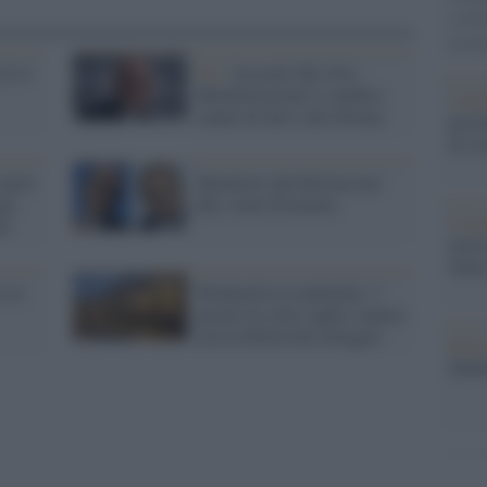
conti
monta
la tv
Uk /
Accordo Sky-Fox:
Murdoch pronto a vendere
L'al
canale di news alla Disney
postu
di cr
parte
Murdoch vede Berlusconi:
una
Sky vuole Premium
L'in
di
nuovo
Sant
y in
Weekend in Lombardia: 3
giorni tra città, laghi e natura
con la libertà del noleggio
Musi
Mado