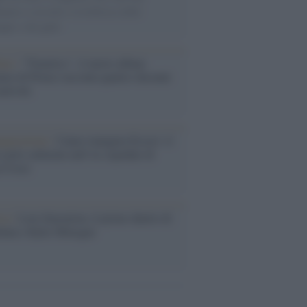
nuano a cercarlo e la bellezza delle
gne e dei gatti.
bum /
"Timeless", il nuovo album
mo di Prince racconta quattro decenni
eatività
augurazione /
Cuneo inaugura Esseci: il
 polo culturale nell’ex ospedale di
a Croce
ca /
Love Sensation, il primo duetto di
nna e Kylie Minogue