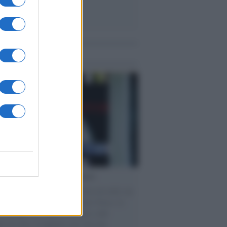
me notizie
cordo /
Le radici di Francesco
omenica di settembre con Guccini nella sua
a Pàvana, tra ricordi del premio Tenco, la
di disegni con Andrea Pazienza sulle
ie di carta, il rapporto con i fan che