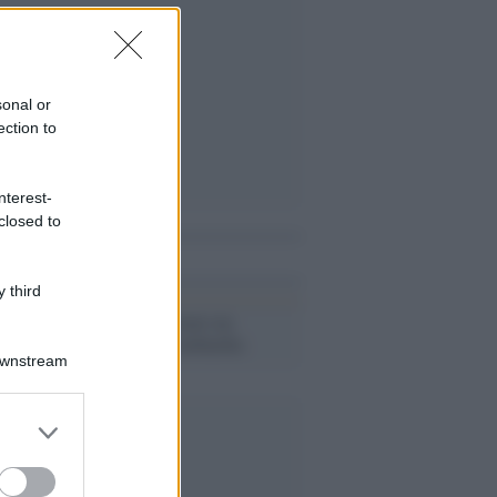
sonal or
ection to
nterest-
closed to
i anche
 third
Come organizzare un
weekend in Lombardia
Downstream
er and store
to grant or
ed purposes