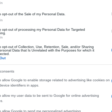
In
o opt-out of the Sale of my Personal Data.
In
to opt-out of processing my Personal Data for Targeted
ing.
In
ialmente con Jerry Hall. Il lieto evento è stato
o opt-out of Collection, Use, Retention, Sale, and/or Sharing
e in modo un po’ bizzarro), con un’inserzione a
ersonal Data that Is Unrelated with the Purposes for which it
lected.
s, di proprietà della News Corporation dello
Out
consents
colavano voci sulla loro love story, dopo un
o allow Google to enable storage related to advertising like cookies on
omenicale del Daily Mail. La coppia si era fatta
evice identifiers in apps.
n pubblico in un’occasione ufficiale alla finale
o allow my user data to be sent to Google for online advertising
nham, a Londra.
s.
to allow Google to send me personalized advertising.