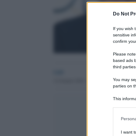
Do Not Pr
If you wish 
sensitive in
confirm your
Please note
based ads b
third parties
GdS
You may sepa
12 Gennaio 2016 - 11.22
parties on t
This informa
Participants
Please note
Persona
information 
deny consent
I want t
in below Go