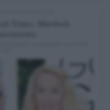
, Murdoch annuncia il suo fidanzamento
 sul Times, Murdoch
danzamento
o per annunciare il suo fidanzamento con l'ex modella
l Times