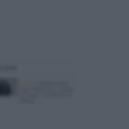
i anche
ROCK /
I Marlene Kuntz
fanno "Bella Ciao" con Skin
per Riace: «Un canto per la
libertà»