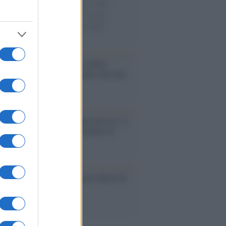
di disegni con Andrea Pazienza sulle
ie di carta, il rapporto con i fan che
nuano a cercarlo e la bellezza delle
gne e dei gatti.
bum /
"Timeless", il nuovo album
mo di Prince racconta quattro decenni
eatività
augurazione /
Cuneo inaugura Esseci: il
 polo culturale nell’ex ospedale di
a Croce
ca /
Love Sensation, il primo duetto di
nna e Kylie Minogue