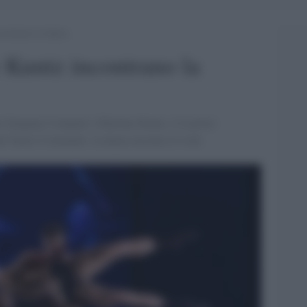
contrano la danza
 Kuntz incontrano la
ula Sungany Compani e Marlene Kuntz, è il primo
l Teatro Comunale: la danza incontra il rock.