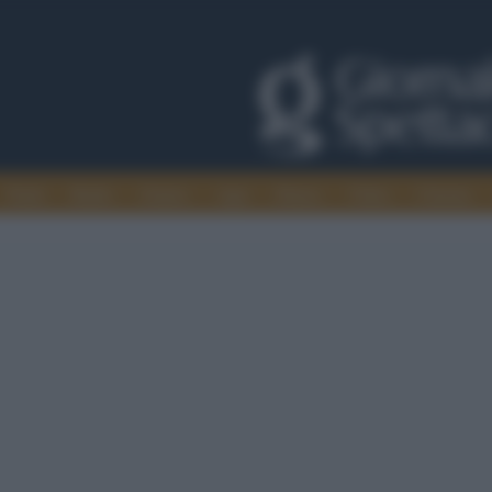
Trade
Radio
Games
Agis
Danza
Video
Cinema