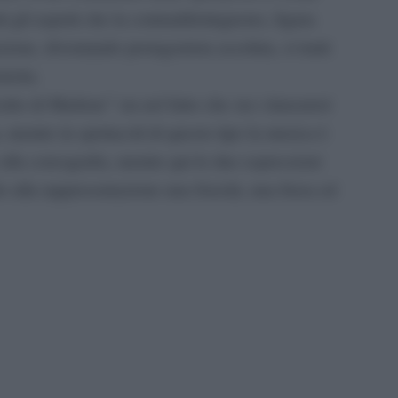
tti gli aspetti che la contraddistinguono, figura
ione, diventando protagonista assoluta, si tratti
stiche.
stito di Marlene” sta nel fatto che sia i danzatori
 mentre in spettacoli di questo tipo la musica è
lla coreografia, mentre qui le due espressioni
o alla rappresentazione una fisicità, una forza ed
pp