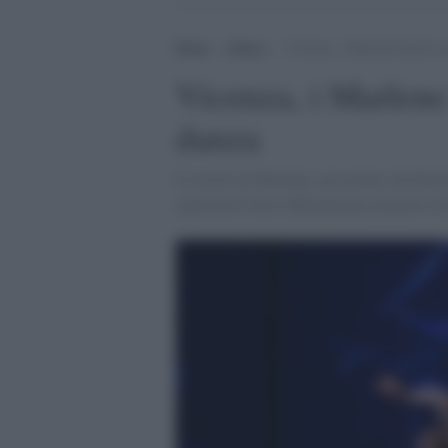
Home
>
Danza
>
Vicenza, i Marlene Kuntz in
Vicenza, i Marlene
danza
Il vestito di Marlene, presentato da Mv
spettacolo fuori abbonamento proposto da