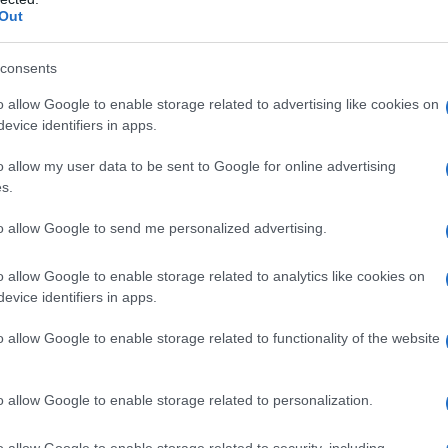
gara 
Out
tovagl
conti
ato alla figura femminile e alle sue
consents
monta
precedenti nell’ambito della danza
o allow Google to enable storage related to advertising like cookies on
L'al
evice identifiers in apps.
vede infatti in scena sia i danzatori che la
postu
e si fondono dal vivo dando alla rappresentazione
di cr
o allow my user data to be sent to Google for online advertising
s.
raordinarie. Sul palco tanto le melodie
de e disturbate dei Marlene Kuntz, sono
to allow Google to send me personalized advertising.
L'in
nuovo
on la fisicità e la grazia della Mvula Sungani
Sant
o allow Google to enable storage related to analytics like cookies on
evice identifiers in apps.
a intervallo, a Vicenza nell’ultima tappa del
o allow Google to enable storage related to functionality of the website
Musi
rock, senza troppe concessioni alla vocalità (ci
Mado
o allow Google to enable storage related to personalization.
i più): l’anima vera è la musica rock elettronica
scinanti giochi di luce. Il tema, giocato sulla
o allow Google to enable storage related to security, including