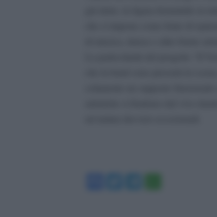
già detto, la figura femminile in tu
che si impone come fonte di ispiraz
di musica, danza o altre forme arti
La particolarità del progetto “Il Ve
che la band sono presenti in scena,
solamente un supporto funzionale a
artistiche si fondono dal vivo dand
un’anima davvero eccezionali.
Facebook
Twitter
Telegram
WhatsA