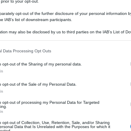
 prior to your opt-out.
la Grande al Teatro Comunale di Vicenza è in
rately opt-out of the further disclosure of your personal information by
 dei Fuori Abbonamento, si tratta de “Il Vestito
he IAB’s list of downstream participants.
 Sungany Compani e Marlene Kuntz, uno
tion may also be disclosed by us to third parties on the IAB’s List of 
a il rock, con musiche rigorosamente eseguite dal
 that may further disclose it to other third parties.
Ulti
 that this website/app uses one or more Google services and may gath
l Data Processing Opt Outs
including but not limited to your visit or usage behaviour. You may click 
residenza multidisciplinare al Teatro Lyrick di
 to Google and its third-party tags to use your data for below specifi
o opt-out of the Sharing of my personal data.
li la physical dance ed il rock, forza e poesia di
ogle consent section.
In
l’ avanguardia: la Mvula Sungani Company ed i
o opt-out of the Sale of my Personal Data.
In
ast d’eccezione che propone sul palco Emanuela
to opt-out of processing my Personal Data for Targeted
ing.
a Sungani Company uniti ai Marlene Kuntz, per
Il ri
In
colo davvero unico, coreografato da Mvula
Una d
o opt-out of Collection, Use, Retention, Sale, and/or Sharing
casa 
nali e drammaturgia dello stesso coreografo e di
ersonal Data that Is Unrelated with the Purposes for which it
lected.