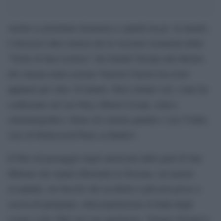
Anche se proiettato domenica e quindi un po’ in ritardo,
è doveroso dare notizia che la versione restaurata della
“Notte di San Lorenzo” dei fratelli Taviani alla Mostra
del cinema nella sezione Venezia Classici ha avuto
applausi per oltre 10 minuti. Dieci minuti veri, come ha
confermato nel suo blog Alberto Crespi, critico
cinematografico, firma sul cinema quando c’era l’Unità,
voce di Hollywood Party su Radio3.
Il film sul passaggio degli americani dalle parti di San
Miniato che stanno liberando la Toscana, sui nazisti
occupanti, sui fascisti che uccidono a più non posso a
caccia di partigiani, sulla popolazione in balia degli
eventi: è del 1982 ed è un capolavoro. Vittorio Taviani è