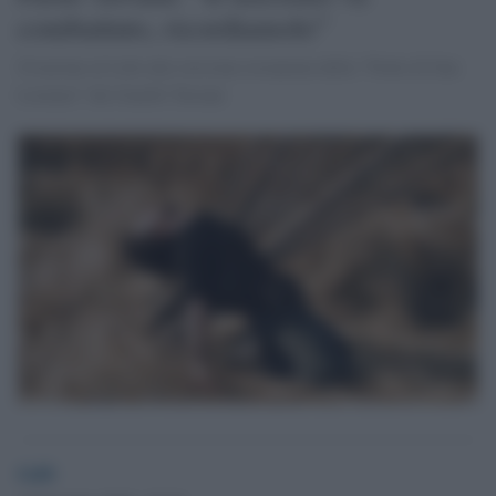
combattuto, ricordiamolo”
Ovazione al Lido alla versione restaurata della “Notte di San
Lorenzo” dei fratelli Taviani
GdS