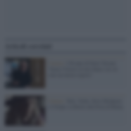
Articoli correlati
Cinema /
I 90 anni di Paolo Taviani:
"Senza Vittorio al mio fianco sui set
sono un mezzo regista"
Cinema /
Totti, Yorke, Steve McQueen
e il biopic su Bowie alla Festa di Roma