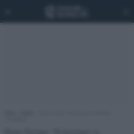
Home
>
Cinema
>
Paolo Taviani: “Il fascismo va combattuto,
ricordiamolo”
Paolo Taviani: “Il fascismo va