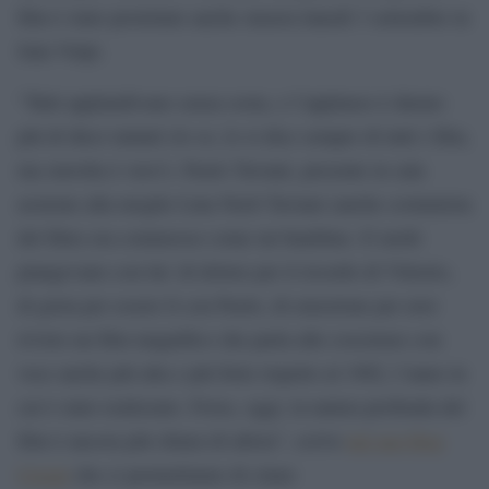
film è stato proiettato anche stasera lunedì 3 settembre in
Sala Volpi.
“Tutti applaudivano senza sosta, e l’applauso è durato
più di dieci minuti (lo so, lo si dice sempre di tutti i film,
ma stavolta è vero!). Paolo Taviani, presente in sala
assieme alla moglie Lina Nerli Taviani (anche costumista
del film) era commosso come un bambino. E molti
piangevano con lui: di dolore per il ricordo di Vittorio,
di gioia per essere lì con Paolo, di emozione per aver
rivisto un film magnifico che parla alle coscienze con
voce anche più alta e più forte rispetto al 1982, l’anno in
cui è stato realizzato. Forse, oggi, la natura profonda del
film è ancora più chiara di allora”, scrive
nel suo blog
Crespi
che ci permettiamo di citare