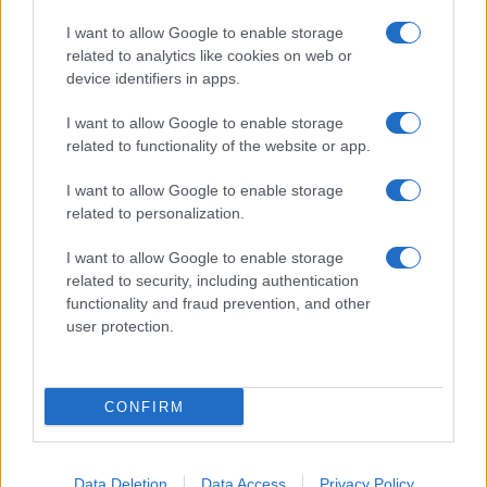
Megachip
Globalscience
I want to allow Google to enable storage
related to analytics like cookies on web or
GiULia
Globalsport
device identifiers in apps.
Prima Pagina
I want to allow Google to enable storage
related to functionality of the website or app.
I want to allow Google to enable storage
Giornale dello
Facebook
related to personalization.
Spettacolo
Twitter
I want to allow Google to enable storage
Wondernet
related to security, including authentication
Cookie Policy
functionality and fraud prevention, and other
Giuliana Sgrena
user protection.
Preferenze Privacy
CONFIRM
©2020 Giornale dello Spettacolo • All right reserved.
Data Deletion
Data Access
Privacy Policy