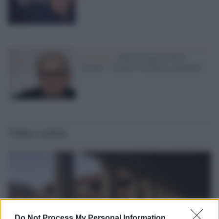
Il j'accuse /
Parla il regista Paolo
Taviani: "L'Italia? Un Paese squallido"
Ultime notizie
Do Not Process My Personal Information