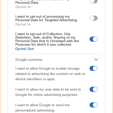
Personal Data.
not limited to your visit or usage behaviour. You may click to
Opted In
grant or deny consent to Google and its third-party tags to
use your data for below specified purposes in below Google
I want to opt-out of processing my
L'attesa /
Un estate di calcio: tra Mondiali e Serie A
consent section.
Personal Data for Targeted Advertising.
Opted In
I want to opt-out of Collection, Use,
Retention, Sale, and/or Sharing of my
Personal Data that Is Unrelated with the
Purposes for which it was collected.
Opted Out
Google consents
I want to allow Google to enable storage
related to advertising like cookies on web or
device identifiers in apps.
I want to allow my user data to be sent to
Google for online advertising purposes.
Syndication
Culture
I want to allow Google to send me
Salute
Globalist
personalized advertising.