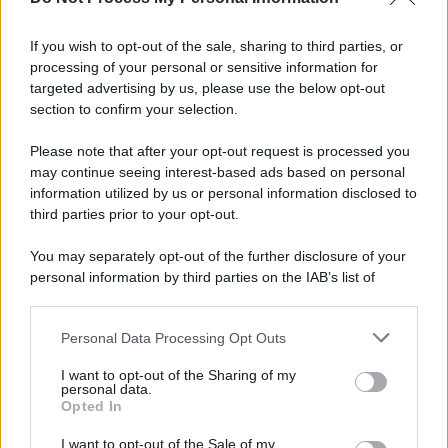
If you wish to opt-out of the sale, sharing to third parties, or
processing of your personal or sensitive information for
targeted advertising by us, please use the below opt-out
section to confirm your selection.
La scoperta /
Oplontis, le vittime dell’eruzione del Vesuvio
furono più numerose del previsto
Please note that after your opt-out request is processed you
Uno studio bioarcheologico sui resti rinvenuti nella Villa B
may continue seeing interest-based ads based on personal
information utilized by us or personal information disclosed to
ricostruisce la dieta degli abitanti: cereali, legumi e prodotti
third parties prior to your opt-out.
agricoli erano alla base dell’alimentazione, mentre le risorse
marine avevano un ruolo marginale.
You may separately opt-out of the further disclosure of your
personal information by third parties on the IAB’s list of
Il medagliere /
Europei di nuoto: Pellecani guida una super
downstream participants.
Italia
Personal Data Processing Opt Outs
This information may also be disclosed by us to third parties
on the IAB’s List of Downstream Participants that may further
I want to opt-out of the Sharing of my
disclose it to other third parties.
personal data.
Il centenario /
A L'Aquila arriva la mostra "TITO, 100 anni
Opted In
Please note that this website/app uses one or more Google
attraverso la forma"
services and may gather and store information including but
I want to opt-out of the Sale of my