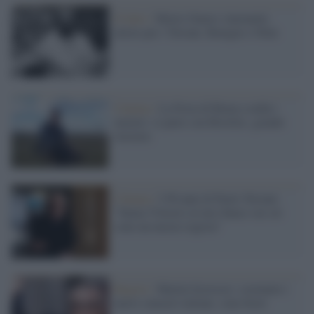
Il lutto /
Morto Omero Antonutti,
attore per i Taviani, Benigni e Olmi
Cinema /
La Festa di Roma scalda i
motori: si parte con Hostiles, grande
western
Cinema /
I 90 anni di Paolo Taviani:
"Senza Vittorio al mio fianco sui set
sono un mezzo regista"
Registi /
Martin Scorsese: sostenete i
nuovi cineasti italiani, sono bravi