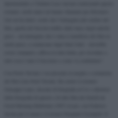
Sperimentale e l’Istituto Luce stavano realizzando questo
restauro, molti amici mi hanno chiamato per felicitarsi.
Uno mi ha detto: credo che l’immagine più celebre del
film, quella del fascista trafitto dalle lance degli antichi
greci – un’immagine che è stata il manifesto del film in
molti paesi, a cominciare dagli Stati Uniti – dovrebbe
essere stampata e affissa in tutta Italia, per ricordare a
tutti cosa è stato il fascismo e come va combattuto”.
Con Paolo Taviani c’era presente la moglie e costumista
del film Lina Nerli Taviani. Ha curato il restauro
Giuseppe Lanci, docente di fotografia al Csc e direttore
della fotografia di questo e di altri film dei fratelli da
Good Morning Babilonia (1987) in poi, con Federico
Savina per il suono e il tecnico Pasquale Cuzzupoli. Il