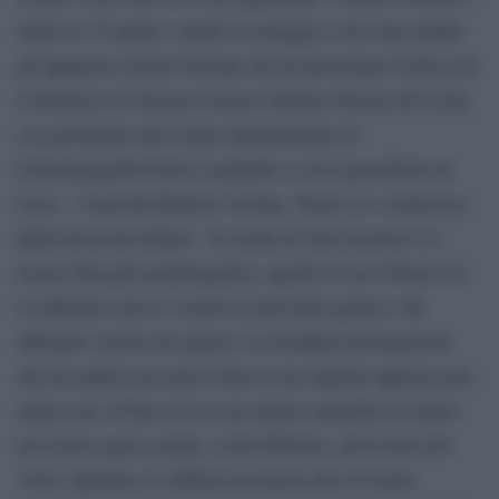
morto il 15 aprile e anche in omaggio a lui sono andati
gli applausi a Paolo Taviani che ha presentato il film con
il direttore di Venezia Classici Stefano Francia Di Celle,
con presidente del Centro Sperimentale di
Cinematografia Felice Laudadio e con il presidente di
Luce – Cinecittà Roberto Cicutto. Paolo si è commosso
dalla forza del tributo: “La notte di San Lorenzo è il
nostro film più autobiografico, quello in cui Vittorio ed
io abbiamo messo i nostri ricordi della guerra, che
abbiamo vissuto da ragazzi. La bambina protagonista,
che da adulta racconta il film al suo figliolo appena nato,
siamo noi. Il film rievoca un tragico episodio avvenuto
nel nostro paese natale, a San Miniato, nell’estate del
1944. Quando si è diffusa la notizia che il Centro