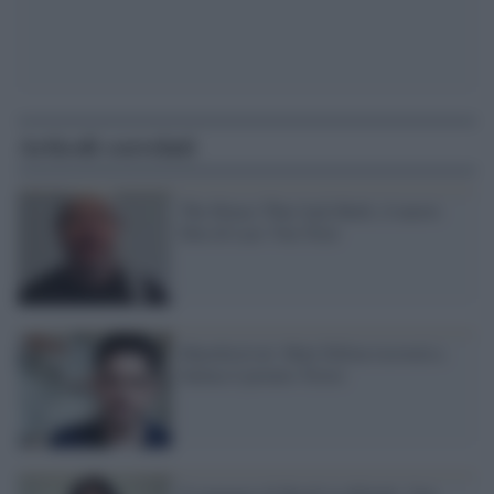
Articoli correlati
The House That Jack Built, il nuovo
film di Lars Von Trier
Marefestival: Matt Dillon riceverà a
Salina il premio Troisi