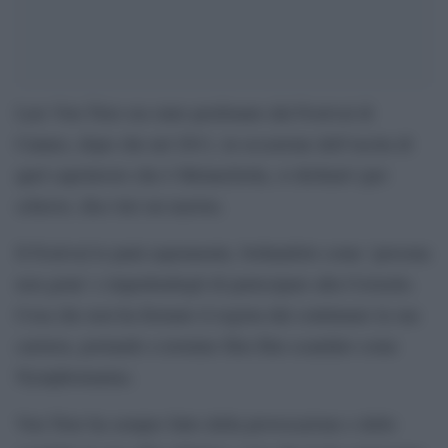
Lars Von Trier era stato perdonato dal Festival di
Cannes, dopo che nel 2011, in occasione dell’uscita di
quel capolavoro che è Melancholia, si dichiarò (per
scherzo, dice lui) un nazista.
Il Festival lo punì aspramente, bollandolo come ‘persona
non grata’ e impedendogli di partecipare alla Croisette.
Cosa che non ha fermato il regista dal continuare la sua
carriera, portando a termine film film scandalo come
Nymphomaniac.
Von Trier ha sempre fatto della provocazione e dello