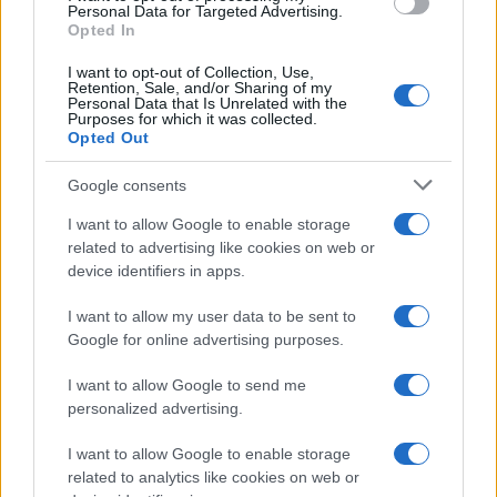
L’evento /
Premio Dessì 2026, Villacidro si accende di
consent section.
Personal Data for Targeted Advertising.
cultura
Opted In
I want to opt-out of Collection, Use,
Retention, Sale, and/or Sharing of my
Personal Data that Is Unrelated with the
Purposes for which it was collected.
Opted Out
Google consents
I want to allow Google to enable storage
related to advertising like cookies on web or
device identifiers in apps.
I want to allow my user data to be sent to
Google for online advertising purposes.
Syndication
Culture
I want to allow Google to send me
Salute
Globalist
personalized advertising.
Megachip
Globalscience
I want to allow Google to enable storage
related to analytics like cookies on web or
GiULia
Globalsport