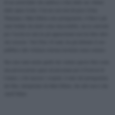
di un serial killer che ambisce a fare delle sue vittime
delle opere d’arte. Con un cast non da poco (Uma
Thurman e Matt Dillon sono protagonisti), il film è già
stato bollato da molti come inaccetabile, ma la curiosità
per l’uscita in sala tra gli appassionati non ha fatto altro
che crescere. Von Trier, 62 anni, ha già abituato il suo
pubblico alla violenza estrema mostrata senza censure.
Ma sono tanti anche quelli che vedono questo film come
una provocazione quasi ad personam per il Festival di
Cannes: a far nascere i sospetti, il mito del protagonista
del film, interpretato da Matt Dillon, che altri non è che
Adolf Hitler.