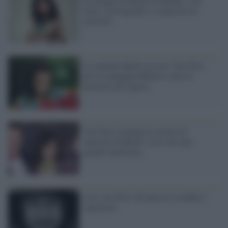
Il manager di Bjork la difende: Von
Trier è un bugiardo, è colpevole di
molestie
La cantante Bjork su Lars Von Trier:
per la campagna #Metoo, tutte le
molestie del regista
Von Trier respinge le accuse di
molestia di Bjork: c'era solo una
grande inimicizia
Lars von Trier: 60 anni tra scandali e
capolavori