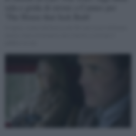
sala e grida di orrore a Cannes per
'The House that Jack Built'
Il regista, escluso dal Festival dal 2011 per essersi dichiarato
nazista, torna con un horror che è riuscito a scioccare il
pubblico in sala