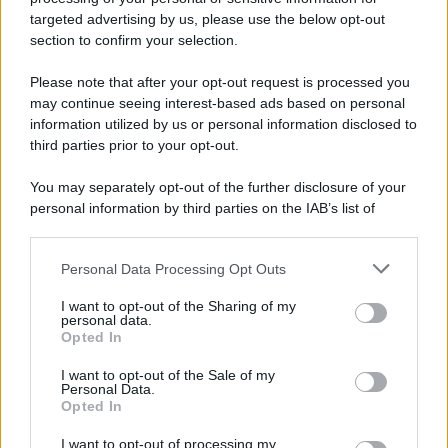
targeted advertising by us, please use the below opt-out
section to confirm your selection.
Please note that after your opt-out request is processed you
Il lutto /
Addio a Livio Berruti, leggenda dello sprint
may continue seeing interest-based ads based on personal
italiano
information utilized by us or personal information disclosed to
third parties prior to your opt-out.
L’oro olimpico nei 200 metri a Roma 1960 aveva 87 anni. È morto
in una clinica torinese dopo un periodo di malattia.
You may separately opt-out of the further disclosure of your
personal information by third parties on the IAB’s list of
Motociclismo /
Raúl Fernández vince il Gp di Gran
downstream participants.
Bretagna davanti a Martin e Bezzecchi
Personal Data Processing Opt Outs
This information may also be disclosed by us to third parties
on the IAB’s List of Downstream Participants that may further
I want to opt-out of the Sharing of my
disclose it to other third parties.
personal data.
Il libro /
La letteratura che racconta l’estate
Opted In
Please note that this website/app uses one or more Google
services and may gather and store information including but
I want to opt-out of the Sale of my
Personal Data.
not limited to your visit or usage behaviour. You may click to
Opted In
grant or deny consent to Google and its third-party tags to
use your data for below specified purposes in below Google
I want to opt-out of processing my