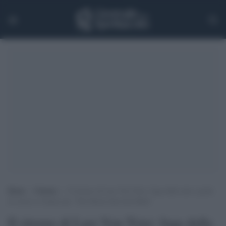
Home
>
Cinema
>
Il ritorno di Lars Von Trier: fuga dalla sala e grida
di orrore a Cannes per ‘The House that Jack Built’
Il ritorno di Lars Von Trier: fuga dalla