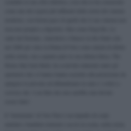
scandalo la sua cifra stilistica, cosa che lo ha consacrato
come uno dei registi più influenti della storia del cinema
moderno, con buona pace di quelli che il suo cinema non
riescono proprio a digerirlo: film come Dogville, Le
onde del Destino, Antichrist e Dancer in the Dark (che
nel 2000 gli valse la Palma D’Oro) sono entrati di diritto
nella storia, ma a quanto pare la sua ultima fatica, The
House that Jack Built, ha sconvolto talmente tanto gli
spettatori che a Cannes hanno assistito alla proiezione da
spingere le persone ad abbandonare la sala e i critici a
scrivere che ‘è un film che non sarebbe mai dovuto
essere fatto’.
Il ‘bentornato’ di Von Trier è un tripudio di corpi
mutilati e bambini torturati e uccisi in scena, nella storia