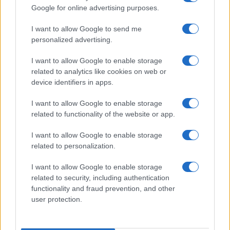
Google for online advertising purposes.
Syndication
Culture
I want to allow Google to send me
Salute
Globalist
personalized advertising.
Megachip
Globalscience
I want to allow Google to enable storage
related to analytics like cookies on web or
GiULia
Globalsport
device identifiers in apps.
Prima Pagina
I want to allow Google to enable storage
related to functionality of the website or app.
I want to allow Google to enable storage
Giornale dello
Facebook
related to personalization.
Spettacolo
Twitter
I want to allow Google to enable storage
Wondernet
related to security, including authentication
Cookie Policy
functionality and fraud prevention, and other
Giuliana Sgrena
user protection.
Preferenze Privacy