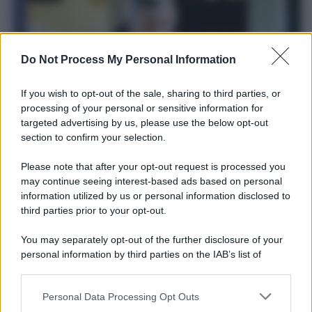
Do Not Process My Personal Information
If you wish to opt-out of the sale, sharing to third parties, or
processing of your personal or sensitive information for
targeted advertising by us, please use the below opt-out
section to confirm your selection.
Il ricordo /
Le radici di Francesco
Please note that after your opt-out request is processed you
Una domenica di settembre con Guccini nella sua casa a Pàvana,
may continue seeing interest-based ads based on personal
information utilized by us or personal information disclosed to
tra ricordi del premio Tenco, la gara di disegni con Andrea
third parties prior to your opt-out.
Pazienza sulle tovaglie di carta, il rapporto con i fan che
continuano a cercarlo e la bellezza delle montagne e dei gatti.
You may separately opt-out of the further disclosure of your
personal information by third parties on the IAB’s list of
L'album /
"Timeless", il nuovo album postumo di Prince
downstream participants.
racconta quattro decenni di creatività
Personal Data Processing Opt Outs
This information may also be disclosed by us to third parties