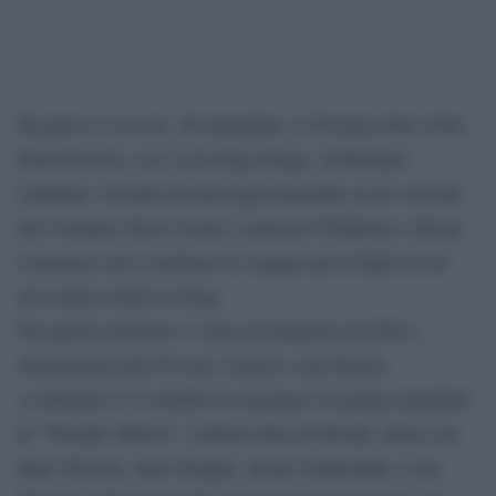
Ha preso il via ieri, 28 settembre, il 55esimo New York
Film Festival, con ‘Last Flag Flying’ di Richard
Linklater. Si tratta di una tragicommedia su tre veterani
del Vietnam (Steve Carell, Laurence Fishburne e Bryan
Cranston) che si mettono in viaggio per il figlio di un
loro amico morto in Iraq.
Per questa edizione vi sono novantanove tra film e
documentari più 69 corti, fiction e non fiction:
A chiudere il 14 ottobre la rassegna è la prima mondiale
di “Wonder Wheel”, l’ultimo film di Woody Allen con
Kate Winslet, Juno Temple, Justin Timberlake e Jim