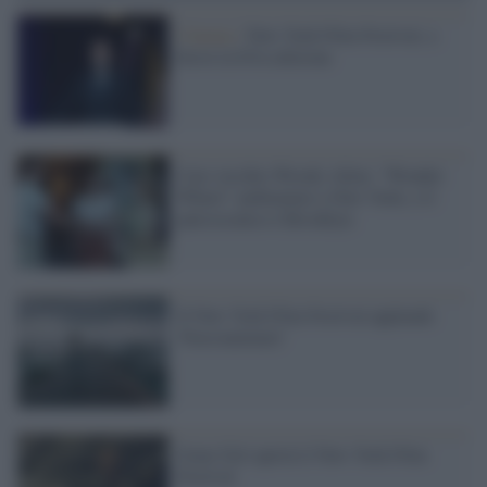
Cinema /
New York Film Festival, a
breve la 63/a edizione
Caro vecchio Woody Allen: "Wonder
Wheel" ambientato a New York, e il
palcoscenico è Brooklyn
Il New York Film Festival applaude
'Fuocoammare'
Gone Girl aprirà il New York Film
Festival