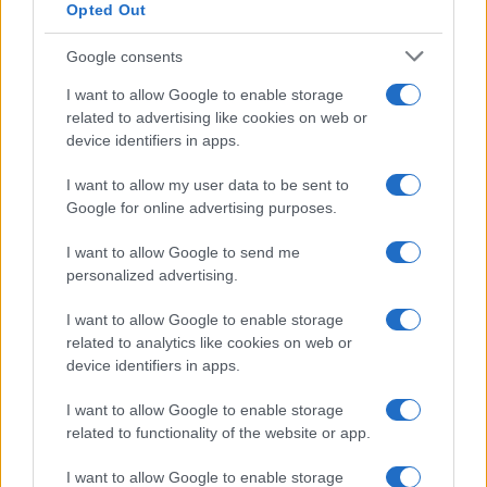
Opted Out
Google consents
I want to allow Google to enable storage
related to advertising like cookies on web or
device identifiers in apps.
I want to allow my user data to be sent to
Google for online advertising purposes.
Syndication
Culture
I want to allow Google to send me
Salute
Globalist
personalized advertising.
Megachip
Globalscience
I want to allow Google to enable storage
related to analytics like cookies on web or
GiULia
Globalsport
device identifiers in apps.
Prima Pagina
I want to allow Google to enable storage
related to functionality of the website or app.
I want to allow Google to enable storage
Giornale dello
Facebook