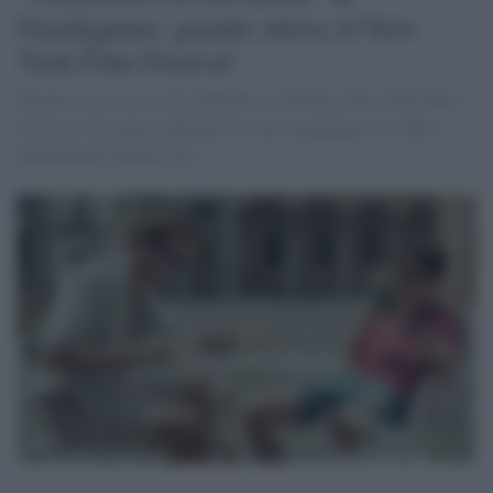
Guadagnino: grande attesa al New
York Film Festival
Ha preso il via ieri, 28 settembre, il 55esimo New York Film
Festival: Per questa edizione vi sono novantanove tra film e
documentari più 69 corti.