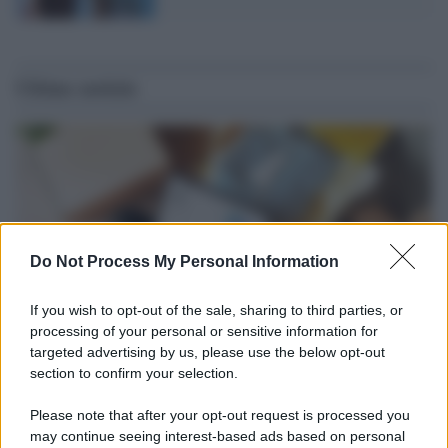
Ultime notizie
Do Not Process My Personal Information
If you wish to opt-out of the sale, sharing to third parties, or
processing of your personal or sensitive information for
targeted advertising by us, please use the below opt-out
section to confirm your selection.
Tendenze /
Sale il numero degli acquisti online in Europa e
aumentano le vendite di articoli second hand
Please note that after your opt-out request is processed you
Circa il 20% riguarda l'abbigliamento. Sempre più successo per i
may continue seeing interest-based ads based on personal