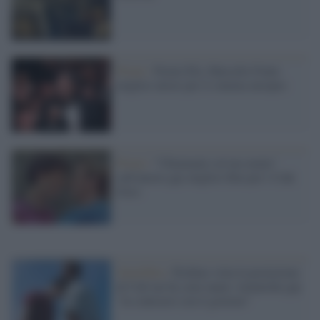
Premi /
Premi Efa, Marcello Fonte
miglior attore per il cinema europeo
Premi /
"Chiamami col tuo nome"
sull'amore gay miglior film per i Ciak
d'oro
Omofobia /
Pechino vieta la proiezione
di Call me by your name: tematiche gay
"in contrasto con il governo"