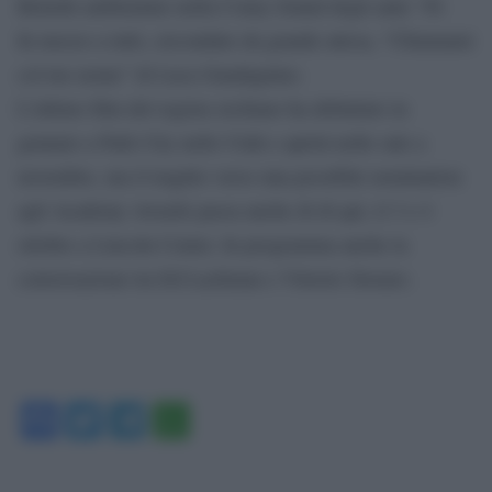
Belushi ambientato nella Coney Island degli anni ’50.
In mezzo a tutti, circondato da grande attesa, “Chiamami
col tuo nome” di Luca Guadagnino.
L’ultimo film del regista siciliano ha debuttato in
gennaio a Park City nello Utah e aprirà nelle sale a
novembre, ma il tragitto verso una possibile nomination
agli Academy Awards passa anche di di qui, il 3 e 4
ottobre a Lincoln Center. In programma anche la
conversazione tra Ed Lachman e Vittorio Storaro.
Facebook
Twitter
Telegram
WhatsApp