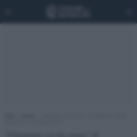
Home
>
Cinema
>
“Chiamami col tuo nome” di Guadagnino: grande
attesa al New York Film Festival
"Chiamami col tuo nome" di