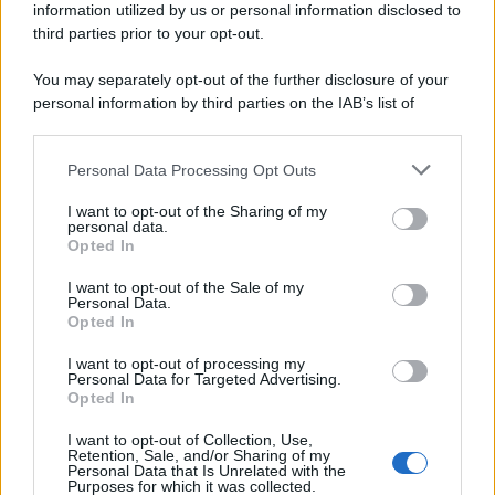
information utilized by us or personal information disclosed to
capi di seconda mano e per l'abbigliamento sportivo. Ad attrarre i
third parties prior to your opt-out.
consumatori è anche il gorpcore, la tendenza ad abbinare
l'abbigliamento sportivo con quello di tutti i giorni.
You may separately opt-out of the further disclosure of your
personal information by third parties on the IAB’s list of
Il caso /
Trump ha quasi esaurito l'arsenale Usa, ma il
downstream participants.
tycoon smentisce
Personal Data Processing Opt Outs
This information may also be disclosed by us to third parties
on the IAB’s List of Downstream Participants that may further
I want to opt-out of the Sharing of my
disclose it to other third parties.
personal data.
La banca /
Caso Mps: i pm milanesi ora vogliono vederci
Opted In
Please note that this website/app uses one or more Google
chiaro sulle “chat” tra un dirigente del Mef e alcuni ministri
services and may gather and store information including but
I want to opt-out of the Sale of my
Personal Data.
not limited to your visit or usage behaviour. You may click to
Opted In
grant or deny consent to Google and its third-party tags to
use your data for below specified purposes in below Google
I want to opt-out of processing my
La data /
L'8 agosto, quando la memoria dovrebbe insegnarci
consent section.
Personal Data for Targeted Advertising.
qualcosa
Opted In
I want to opt-out of Collection, Use,
Retention, Sale, and/or Sharing of my
Personal Data that Is Unrelated with the
Purposes for which it was collected.