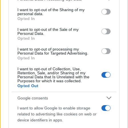
on the IAB’s List of Downstream Participants that may further
I want to opt-out of the Sharing of my
disclose it to other third parties.
personal data.
L'inaugurazione /
Cuneo inaugura Esseci: il nuovo polo
Opted In
Please note that this website/app uses one or more Google
culturale nell’ex ospedale di Santa Croce
services and may gather and store information including but
I want to opt-out of the Sale of my
Personal Data.
not limited to your visit or usage behaviour. You may click to
Opted In
grant or deny consent to Google and its third-party tags to
use your data for below specified purposes in below Google
I want to opt-out of processing my
Musica /
Love Sensation, il primo duetto di Madonna e Kylie
consent section.
Personal Data for Targeted Advertising.
Minogue
Opted In
I want to opt-out of Collection, Use,
Retention, Sale, and/or Sharing of my
Personal Data that Is Unrelated with the
Purposes for which it was collected.
Opted Out
Google consents
I want to allow Google to enable storage
related to advertising like cookies on web or
device identifiers in apps.