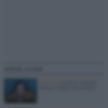
Articoli correlati
Hollywood /
Oscar2018, A Fantastic
Woman è il Miglior Film Straniero