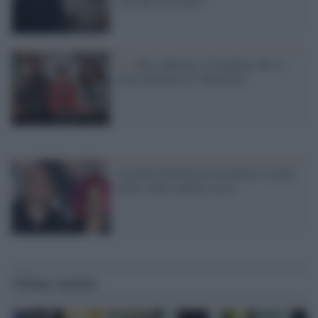
sono per noi attori”
Tv /
Max-Maxine, il bambino che si
sente bambina in "Butterfly"
I fratelli Wachowski diventano sorelle:
anche Andy cambia sesso
Ultime notizie