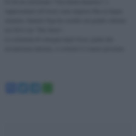
Il Cile ha selezionato ”Una donna fantastica” a
rappresentarlo all’Oscar come migliore film in lingua
straniera. Daniela Vega ha esordito sul grande schermo
nel 2014 con ”The Guest”.
La cerimonia di consegna degli Oscar, giunti alla
novantesima edizione, si svolverò il 4 marzo prossimo.
Facebook
Twitter
Telegram
WhatsApp