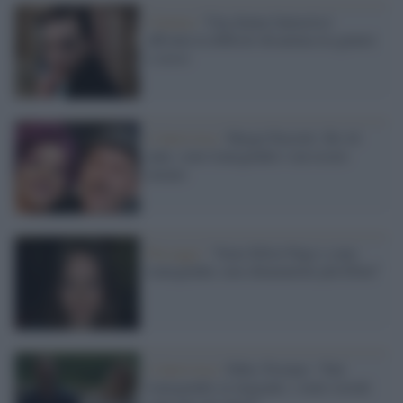
Cinema /
'Una donna fantastica'
affronta la difficile disamina tra genere
e sesso
L'intervista /
Margò Paciotti: Ho 44
anni, sono transgender e un essere
umano
Passaggi /
“Sono Elliot Page e sono
transgender, non chiamatemi più Ellen”
L'intervista /
Fabio Troiano: “Dal
transgender ai migranti, i temi sociali