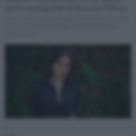
attrice transgender in lizza per l'Oscar
L'attrice cilena magnifica protagonista del dramma 'Una donna
fantastica, che il Cile ha candidato come migliore film in
lingua straniera.