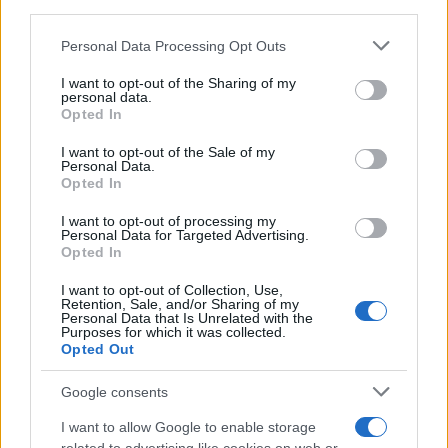
L'album /
"Timeless", il nuovo album postumo di Prince
downstream participants.
racconta quattro decenni di creatività
Personal Data Processing Opt Outs
This information may also be disclosed by us to third parties
on the IAB’s List of Downstream Participants that may further
I want to opt-out of the Sharing of my
disclose it to other third parties.
personal data.
L'inaugurazione /
Cuneo inaugura Esseci: il nuovo polo
Opted In
Please note that this website/app uses one or more Google
culturale nell’ex ospedale di Santa Croce
services and may gather and store information including but
I want to opt-out of the Sale of my
Personal Data.
not limited to your visit or usage behaviour. You may click to
Opted In
grant or deny consent to Google and its third-party tags to
use your data for below specified purposes in below Google
I want to opt-out of processing my
Musica /
Love Sensation, il primo duetto di Madonna e Kylie
consent section.
Personal Data for Targeted Advertising.
Minogue
Opted In
I want to opt-out of Collection, Use,
Retention, Sale, and/or Sharing of my
Personal Data that Is Unrelated with the
Purposes for which it was collected.
Opted Out
Google consents
I want to allow Google to enable storage