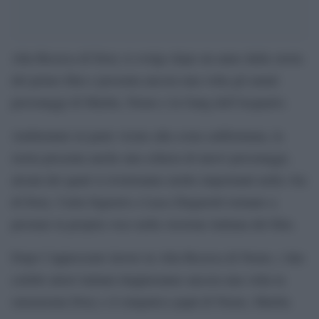
Alla Ricerca di Dory si svolge dopo un anno dalla storia
del primo film e presenta ancora una volta gli amati
personaggi di Marlin, Nemo e la Gang dell’Acquario.
Ambientato in parte vicino alla costa californiana, la
storia presenta anche una schiera di nuovi personaggi,
alcuni dei quali si riveleranno molto importanti nella vita
di Dory. Carla Signoris e Luca Zingaretti tornano a
prestare la propria voce nella versione italiana del film.
Dopo l’apprezzato lavoro in Alla Ricerca di Nemo, i due
celebri attori italiani doppieranno ancora una volta la
smemorata Dory e il simpatico papà di Nemo, Marlin.