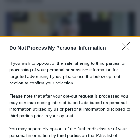
Do Not Process My Personal Information
If you wish to opt-out of the sale, sharing to third parties, or
processing of your personal or sensitive information for
targeted advertising by us, please use the below opt-out
section to confirm your selection.
Il ricordo /
Le radici di Francesco
Please note that after your opt-out request is processed you
Una domenica di settembre con Guccini nella sua casa a Pàvana,
may continue seeing interest-based ads based on personal
information utilized by us or personal information disclosed to
tra ricordi del premio Tenco, la gara di disegni con Andrea
third parties prior to your opt-out.
Pazienza sulle tovaglie di carta, il rapporto con i fan che
continuano a cercarlo e la bellezza delle montagne e dei gatti.
You may separately opt-out of the further disclosure of your
personal information by third parties on the IAB’s list of