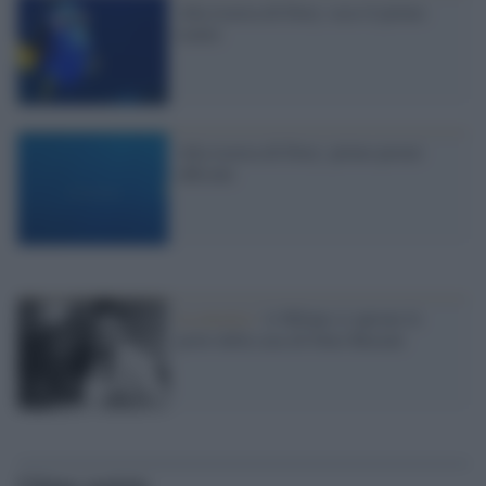
Alla ricerca di Dory: ecco il primo
trailer
Alla ricerca di Dory: primo poster
ufficiale
La mostra /
A Milano si aprono le
porte della casa di Dino Buzzati
Ultime notizie