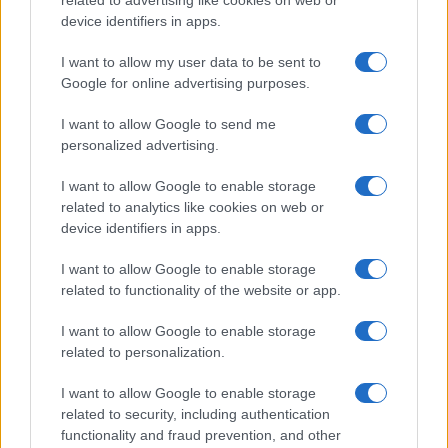
related to advertising like cookies on web or
device identifiers in apps.
I want to allow my user data to be sent to
Google for online advertising purposes.
Syndication
Culture
I want to allow Google to send me
Salute
Globalist
personalized advertising.
Megachip
Globalscience
I want to allow Google to enable storage
related to analytics like cookies on web or
GiULia
Globalsport
device identifiers in apps.
Prima Pagina
I want to allow Google to enable storage
related to functionality of the website or app.
I want to allow Google to enable storage
Giornale dello
Facebook
related to personalization.
Spettacolo
Twitter
I want to allow Google to enable storage
Wondernet
related to security, including authentication
Cookie Policy
functionality and fraud prevention, and other
Giuliana Sgrena