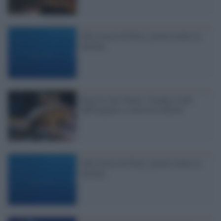
Alla ricerca di Dory: primo trailer in
italiano
Fuga in stile Nemo: il polpo evade
dall'acquario e ritrova la libertà
Alla ricerca di Dory: primo trailer in
italiano