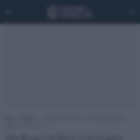
Home
>
Cinema
>
Alla Ricerca di Dory: ecco il trailer italiano del
sequel Disney-Pixar
Alla Ricerca di Dory: ecco il trailer