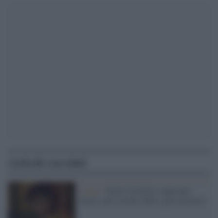
Articoli correlati
Il film /
Paola Cortellesi superspia
mette sotto torchio bulli e prevaricatori