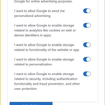
Google for online advertising purposes.
Syndication
Culture
I want to allow Google to send me
Salute
Globalist
personalized advertising.
Megachip
Globalscience
I want to allow Google to enable storage
related to analytics like cookies on web or
GiULia
Globalsport
device identifiers in apps.
Prima Pagina
I want to allow Google to enable storage
related to functionality of the website or app.
I want to allow Google to enable storage
Giornale dello
Facebook
related to personalization.
Spettacolo
Twitter
I want to allow Google to enable storage
Wondernet
related to security, including authentication
Cookie Policy
functionality and fraud prevention, and other
Giuliana Sgrena
user protection.
Preferenze Privacy