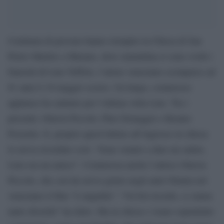
Centinaia di persone hanno riempito la Chiesa di San
Pietro Martire a Murano, dove stamattina si sono svolti i
funerali di Lino Toffolo, l’attore veneziano scomparso ad
81 anni il 18 maggio scorso. Un lungo, commosso
applauso ha salutato per l’ultima volta Lino. Tra i
presenti, Ottavia Piccolo, Pino Donaggio e Renato
Pozzetto. E, proprio quest’ultimo all’ingresso in chiesa
lo aveva ricordato così: “Sono venuto a dare un saluto,
Lino era un amico”. Commossa anche l’attrice Ottavia
Piccolo, che con lui aveva girato negli anni Ottanta nel
veneziano il film “L’anguilla”: “Un bel ricordo, ci siamo
tanto divertiti” ha detto. Ma in chiesa c’erano soprattutto