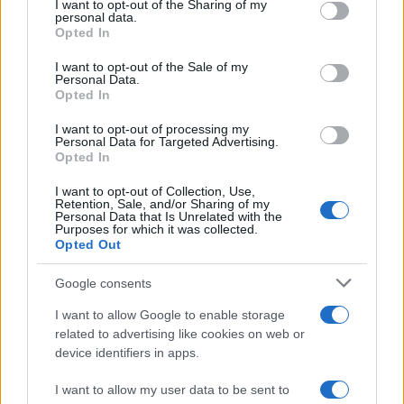
I want to opt-out of the Sharing of my
disclose it to other third parties.
personal data.
Le programmazioni /
I documentari RAI che raccontano
Opted In
Please note that this website/app uses one or more Google
l'Italia: da Mennea, a Tina Anselmi sino a Renzo Piano è
services and may gather and store information including but
atteso un autunno tra grandi biografie, cultura, sport e crime
I want to opt-out of the Sale of my
Personal Data.
not limited to your visit or usage behaviour. You may click to
Opted In
grant or deny consent to Google and its third-party tags to
use your data for below specified purposes in below Google
I want to opt-out of processing my
L'evento /
Cent'anni di Turandot: torna a Verona lo
consent section.
Personal Data for Targeted Advertising.
spettacolo di Zeffirelli
Opted In
I want to opt-out of Collection, Use,
Retention, Sale, and/or Sharing of my
Personal Data that Is Unrelated with the
Purposes for which it was collected.
Opted Out
Google consents
I want to allow Google to enable storage
related to advertising like cookies on web or
device identifiers in apps.
I want to allow my user data to be sent to