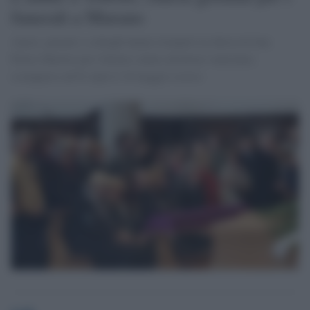
funerali a Murano
Amici, parenti e colleghi hanno riempito la chiesa di San
Pietro Martire per l'ultimo saluto all'attore veneziano,
scomparso ad 81 anni il 18 maggio scorso