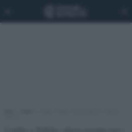
Home
>
Cinema
>
L’addio a Toffolo, chiesa gremita per i funerali a
Murano
L'addio a Toffolo, chiesa gremita per i