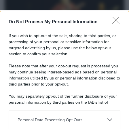
Do Not Process My Personal Information
If you wish to opt-out of the sale, sharing to third parties, or
processing of your personal or sensitive information for
Il lutto /
Addio a Francesco Guccini, il poeta della canzone
targeted advertising by us, please use the below opt-out
d’autore italiana
section to confirm your selection.
Si è spento nella sua Pavana circondato dall’affetto della famiglia.
Autore di capolavori come Auschwitz, La locomotiva,
Please note that after your opt-out request is processed you
L’avvelenata e Canzone per un’amica, ha segnato oltre mezzo
may continue seeing interest-based ads based on personal
information utilized by us or personal information disclosed to
secolo di musica e cultura italiana. I funerali si svolgeranno in
third parties prior to your opt-out.
forma strettamente privata, mentre a settembre sarà organizzata
una cerimonia commemorativa.
You may separately opt-out of the further disclosure of your
personal information by third parties on the IAB’s list of
L'anniversario /
90 anni di Yves Saint Laurent, tra moda e
downstream participants.
scandali
Personal Data Processing Opt Outs
This information may also be disclosed by us to third parties
on the IAB’s List of Downstream Participants that may further