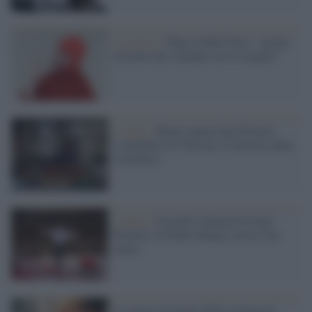
Il comico /
Marco Della Noce: "grazie
all'aiuto dei colleghi ora sto meglio"
L'addio /
Roma saluta Gigi Proietti.
L'aneddoto di Veltroni, le lacrime della
Cortellesi
L'addio /
Giovedì i funerali di Gigi
Proietti. Il Globe Theatre avrà il suo
nome
La nipote di Nadia Toffa ai funerali: