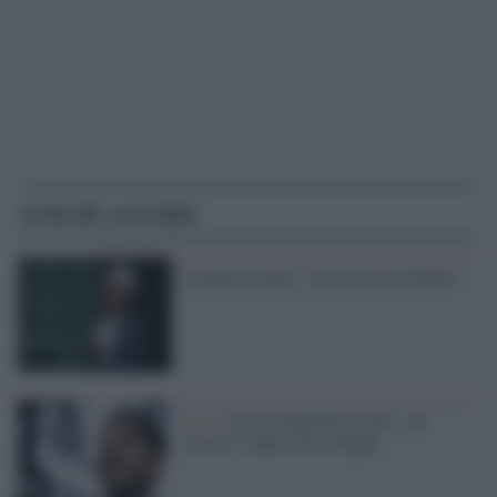
Articoli correlati
Cinema in lutto: è morto Lino Toffolo
Foto /
Frizzi mancherà a tutti: sui
social il saluto dei colleghi