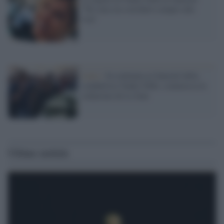
"Per mia zia sorriderò sempre alla
vita"
Lutto /
In centinaia ai funerali della
conduttrice Nadia Toffa: commossa la
redazione de Le Iene
Ultime notizie