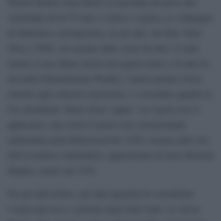
Warren Beatty torna dietro la macchina da presa alla
veneranda età di 79 anni. L’attore e regista, ex compagno
di Madonna e protagonista, tra gli altri, del film ‘Dick
Tracy (1990), era assente dalle scene da oltre 15 anni
mentre il suo ultimo lavoro da regista risale a 18 anni fa.
Secondo Entertainment Weekly, l’attore premio Oscar
tornerà sugli schermi il prossimo 11 novembre quando la
Fox distribuirà ‘Rules Don’t Apply’ (Le regole non si
applicano), una storia d’amore non convenzionale
ambientata nella Hollywood del 1958 e basata sulla vita
dell’eccentrico miliardario, appassionato di aerei Howard
Hughes, morto nel 1976.
Fra gli anni trenta e gli anni quaranta fu considerato
l’uomo più ricco e potente degli Stati Uniti. Lo stesso