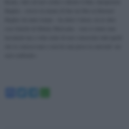
Beatty, oltre ad aver scritto e diretto il film, interpreterà
Hughes. «Avevo in mente di fare un film su Howard
Hughes da tanto tempo – ha detto l’attore, tra le altre
cose fratello di Shirley MacLaine – non si siamo mai
incontrati ma a volte sento di aver conosciuto tutti quelli
che lo conoscevano e non ho mai perso la curiosità’ nei
suoi confronti».
Facebook
Twitter
Telegram
WhatsApp