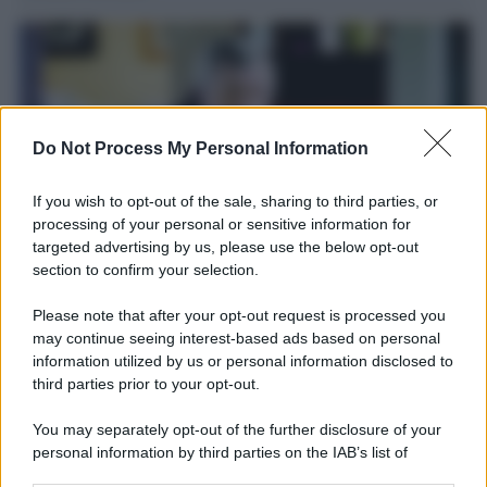
Do Not Process My Personal Information
If you wish to opt-out of the sale, sharing to third parties, or
processing of your personal or sensitive information for
targeted advertising by us, please use the below opt-out
section to confirm your selection.
Il ricordo /
Le radici di Francesco
Please note that after your opt-out request is processed you
Una domenica di settembre con Guccini nella sua casa a Pàvana,
may continue seeing interest-based ads based on personal
information utilized by us or personal information disclosed to
tra ricordi del premio Tenco, la gara di disegni con Andrea
third parties prior to your opt-out.
Pazienza sulle tovaglie di carta, il rapporto con i fan che
continuano a cercarlo e la bellezza delle montagne e dei gatti.
You may separately opt-out of the further disclosure of your
personal information by third parties on the IAB’s list of
L'album /
"Timeless", il nuovo album postumo di Prince
downstream participants.