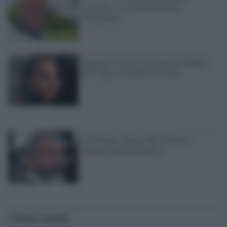
concerti e corsi nella neonata
Fondazione
Sognare è vivere: al cinema il debutto
alla regia di Natalie Portman
La Warner chiama Mel Gibson a
dirigere Suicide Squad 2
Ultime notizie