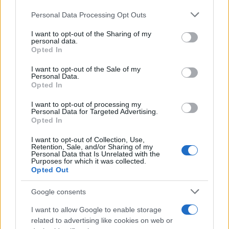
racconta quattro decenni di creatività
Personal Data Processing Opt Outs
This information may also be disclosed by us to third parties
on the IAB’s List of Downstream Participants that may further
I want to opt-out of the Sharing of my
disclose it to other third parties.
personal data.
L'inaugurazione /
Cuneo inaugura Esseci: il nuovo polo
Opted In
Please note that this website/app uses one or more Google
culturale nell’ex ospedale di Santa Croce
services and may gather and store information including but
I want to opt-out of the Sale of my
Personal Data.
not limited to your visit or usage behaviour. You may click to
Opted In
grant or deny consent to Google and its third-party tags to
use your data for below specified purposes in below Google
I want to opt-out of processing my
Musica /
Love Sensation, il primo duetto di Madonna e Kylie
consent section.
Personal Data for Targeted Advertising.
Minogue
Opted In
I want to opt-out of Collection, Use,
Retention, Sale, and/or Sharing of my
Personal Data that Is Unrelated with the
Purposes for which it was collected.
Opted Out
Google consents
I want to allow Google to enable storage
related to advertising like cookies on web or