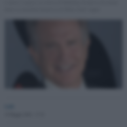
L'attore e regista, ex storico di Madonna, ha deciso di tornare
dietro la macchina da presa con 'Rules Don't Apply'
GdS
19 Maggio 2016 - 17.15