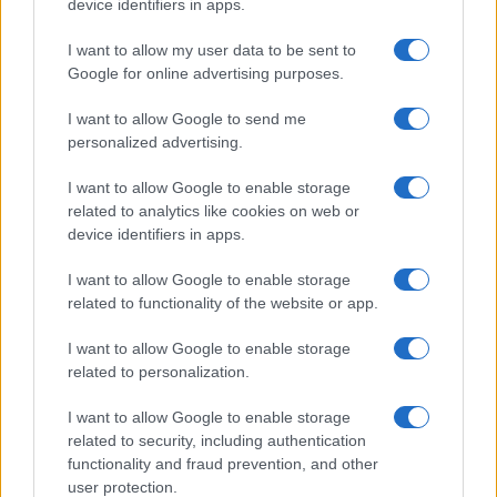
device identifiers in apps.
I want to allow my user data to be sent to
Google for online advertising purposes.
Syndication
Culture
I want to allow Google to send me
Salute
Globalist
personalized advertising.
Megachip
Globalscience
I want to allow Google to enable storage
related to analytics like cookies on web or
GiULia
Globalsport
device identifiers in apps.
Prima Pagina
I want to allow Google to enable storage
related to functionality of the website or app.
I want to allow Google to enable storage
Giornale dello
Facebook
related to personalization.
Spettacolo
Twitter
I want to allow Google to enable storage
Wondernet
related to security, including authentication
Cookie Policy
functionality and fraud prevention, and other
Giuliana Sgrena
user protection.
Preferenze Privacy