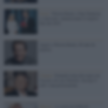
Oscar /
Warren Beatty e Faye Dunaway
ci riprovano: annunceranno il miglior
film del 2018
Auguri a Warren Beatty, 80 anni da
playboy
Cinema /
Polanski torna alla regia con
J'accuse sul caso Dreyfus. Insorge il
web: è una provocazione
Maestri /
A scuola da Zeffirelli: