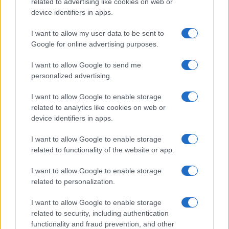
related to advertising like cookies on web or
device identifiers in apps.
I want to allow my user data to be sent to
Google for online advertising purposes.
Syndication
Culture
I want to allow Google to send me
Salute
Globalist
personalized advertising.
Megachip
Globalscience
I want to allow Google to enable storage
related to analytics like cookies on web or
GiULia
Globalsport
device identifiers in apps.
Prima Pagina
I want to allow Google to enable storage
related to functionality of the website or app.
I want to allow Google to enable storage
Giornale dello
Facebook
related to personalization.
Spettacolo
Twitter
I want to allow Google to enable storage
Wondernet
related to security, including authentication
Cookie Policy
functionality and fraud prevention, and other