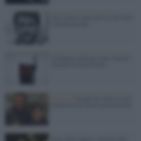
Chi è l'attore vegano più sexy del 2016?
Liam Hemsworth
Acchiappare fantasmi si può: Sony ha
inventato il Proton Packtm
Curiosità /
Domani farò tardi a scuola:
Springsteen gli firma la giustificazione
Oscar 2016: numeri e curiosità sulle