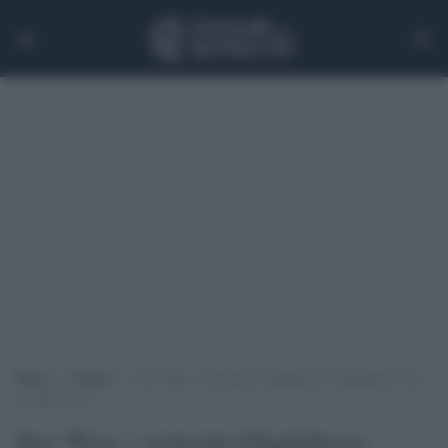
Home
>
Cinema
>
Star Wars, i principi d’Inghilterra combattono con
le spade laser
Star Wars, i principi d'Inghilterra