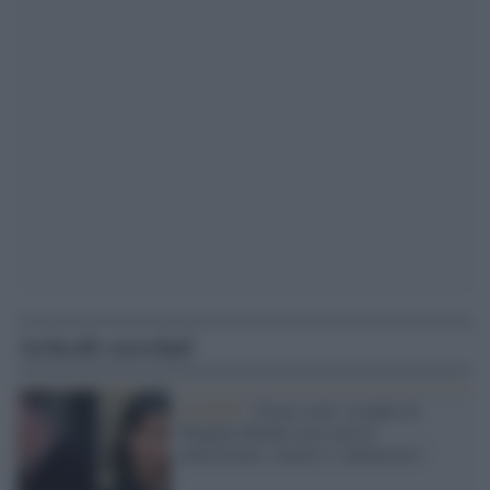
Articoli correlati
GOSSIP /
Nozze reali, il padre di
Meghan Markle non sarà al
matrimonio: malore o imbarazzo?