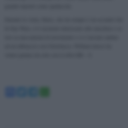
grande maestri come spadaccini.
Durante la visita, Harry, che da sempre è un accanito fan
di Star Wars, si è mostrato interessato alle maschere e ai
loro ai meccanismi di movimento e si è lasciato andare
ad un abbraccio con Chewbacca. William invece ha
voluto parlare da solo con il robot BB – 8.
Facebook
Twitter
Telegram
WhatsApp