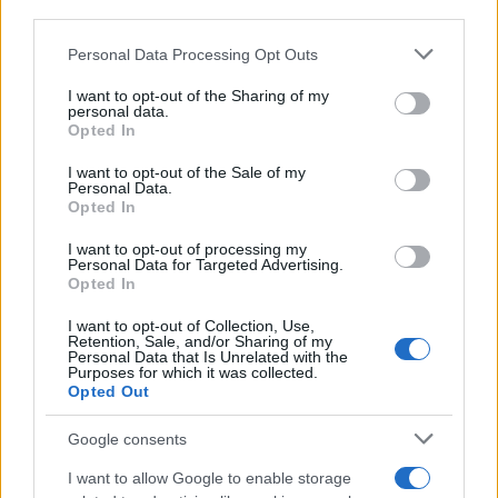
Il medagliere /
Europei di nuoto: Pellecani guida una super
downstream participants.
Italia
Personal Data Processing Opt Outs
This information may also be disclosed by us to third parties
on the IAB’s List of Downstream Participants that may further
I want to opt-out of the Sharing of my
disclose it to other third parties.
personal data.
Il centenario /
A L'Aquila arriva la mostra "TITO, 100 anni
Opted In
Please note that this website/app uses one or more Google
attraverso la forma"
services and may gather and store information including but
I want to opt-out of the Sale of my
Personal Data.
not limited to your visit or usage behaviour. You may click to
Opted In
grant or deny consent to Google and its third-party tags to
use your data for below specified purposes in below Google
I want to opt-out of processing my
L'attesa /
Un estate di calcio: tra Mondiali e Serie A
consent section.
Personal Data for Targeted Advertising.
Opted In
I want to opt-out of Collection, Use,
Retention, Sale, and/or Sharing of my
Personal Data that Is Unrelated with the
Purposes for which it was collected.
Opted Out
Google consents
I want to allow Google to enable storage