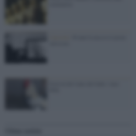
nomination
Curiosità /
90 anni fa nasceva il primo
televisore
Festival del Canto del Gallo: vince
Roby
Ultime notizie