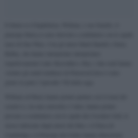
Il futuro re d’Inghilterra, William, e suo fratello, il
principe Harry,si sono ritrovati a combattere con le spade
laser di Star Wars. Con gli attori Mark Hamill e Daisy
Ridley, che hanno interpretato interpretano
rispettivamente Luke Skywalker e Rey, i due reali hanno
visitato gli studi londinesi di Pinewood dove è stato
girato in parte l’episodio VII della saga.
William ed Harry hanno potuto parlare con il team dei
creativi e, tra una curiosità e l’altra, hanno potuto
provare a combattere con le spade dei Cavalieri Jedi, le
stesse utilizzate dagli attori del film: e il Duca di
Cambridge e il Principe del Galles hanno dimostrato