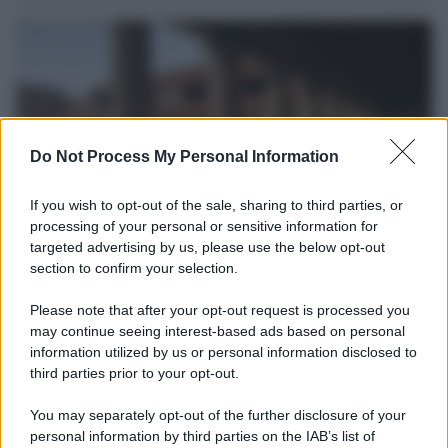
Do Not Process My Personal Information
If you wish to opt-out of the sale, sharing to third parties, or
processing of your personal or sensitive information for
targeted advertising by us, please use the below opt-out
section to confirm your selection.
La scoperta /
Oplontis, le vittime dell’eruzione del Vesuvio
furono più numerose del previsto
Please note that after your opt-out request is processed you
Uno studio bioarcheologico sui resti rinvenuti nella Villa B
may continue seeing interest-based ads based on personal
information utilized by us or personal information disclosed to
ricostruisce la dieta degli abitanti: cereali, legumi e prodotti
third parties prior to your opt-out.
agricoli erano alla base dell’alimentazione, mentre le risorse
marine avevano un ruolo marginale.
You may separately opt-out of the further disclosure of your
personal information by third parties on the IAB’s list of