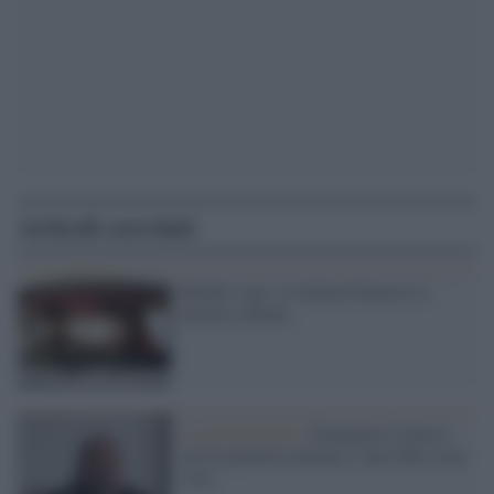
Articoli correlati
Rendez vous, il cinema francese si
mostra a Roma
La provocazione /
Emanuele Crialese:
con la pirateria almeno i miei film sono
visti