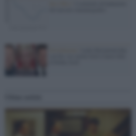
Box Office /
I commenti all'andamento
del mercato cinematografico
Distribuzione /
Lucky Red partnership
con Stx: tra i primi titoli il nuovo film
di Ridley Scott
Ultime notizie