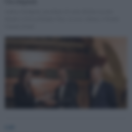
Occhipinti
Andrea Occhipinti, presidente di Lucky Red ha ricevuto
durante il festival Rendez-Vous, in corso a Roma, il French
Cinema Award.
GdS