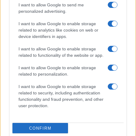
I want to allow Google to send me
Salute
Globalist
personalized advertising.
Megachip
Globalscience
I want to allow Google to enable storage
related to analytics like cookies on web or
GiULia
Globalsport
device identifiers in apps.
Prima Pagina
I want to allow Google to enable storage
related to functionality of the website or app.
I want to allow Google to enable storage
Giornale dello
Facebook
related to personalization.
Spettacolo
Twitter
I want to allow Google to enable storage
Wondernet
related to security, including authentication
Cookie Policy
functionality and fraud prevention, and other
Giuliana Sgrena
user protection.
Preferenze Privacy
CONFIRM