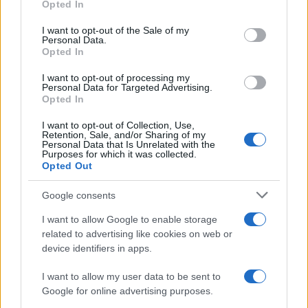
Il lutto /
Addio a Livio Berruti, leggenda dello sprint
Opted In
Please note that this website/app uses one or more Google
italiano
services and may gather and store information including but
I want to opt-out of the Sale of my
Personal Data.
not limited to your visit or usage behaviour. You may click to
Opted In
grant or deny consent to Google and its third-party tags to
use your data for below specified purposes in below Google
I want to opt-out of processing my
Motociclismo /
Raúl Fernández vince il Gp di Gran
consent section.
Personal Data for Targeted Advertising.
Bretagna davanti a Martin e Bezzecchi
Opted In
I want to opt-out of Collection, Use,
Retention, Sale, and/or Sharing of my
Personal Data that Is Unrelated with the
Purposes for which it was collected.
Opted Out
Google consents
I want to allow Google to enable storage
related to advertising like cookies on web or
device identifiers in apps.
I want to allow my user data to be sent to
Google for online advertising purposes.
Syndication
Culture