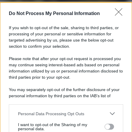
Do Not Process My Personal Information
If you wish to opt-out of the sale, sharing to third parties, or
processing of your personal or sensitive information for
targeted advertising by us, please use the below opt-out
section to confirm your selection.
Cinema /
James Gray, dopo “I padroni della notte” torna alla
mafia russa con “Paper Tiger”
Please note that after your opt-out request is processed you
Presentato a Locarno, dove stasera il regista riceve il Pardo alla
may continue seeing interest-based ads based on personal
information utilized by us or personal information disclosed to
carriera, il film racconta due fratelli e il prezzo dell’ambizione sui
third parties prior to your opt-out.
legami familiari, tra elementi autobiografici e richiami al mito
greco.
You may separately opt-out of the further disclosure of your
personal information by third parties on the IAB’s list of
L'evento /
Papa Leone XIV all'Unesco: storica visita a Parigi
downstream participants.
il 25 settembre
Personal Data Processing Opt Outs
This information may also be disclosed by us to third parties
on the IAB’s List of Downstream Participants that may further
I want to opt-out of the Sharing of my
disclose it to other third parties.
personal data.