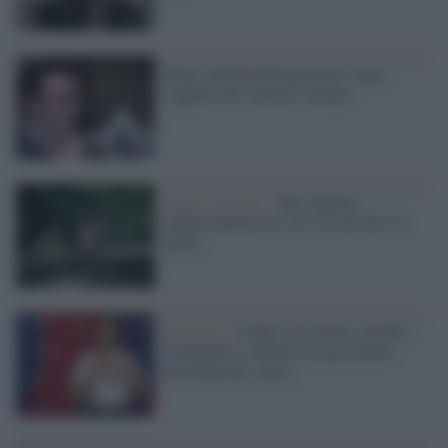
Roma, Michel Hazanavicius legge
l'appello dei cineasti europei
Video e gallery /
The Fighters -
Addestramento di vita: in sala dal 10
aprile
Polemica /
Il film su Cucchi e Netflix:
Occhipinti si dimette da presidente
distribuzione Anica