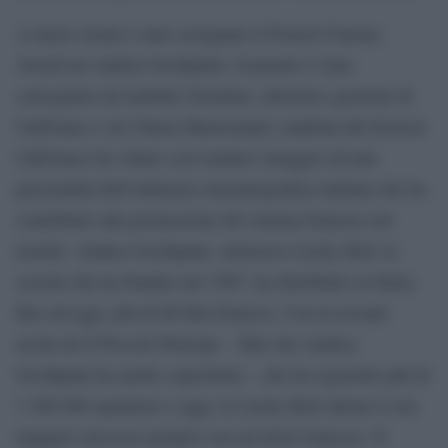
A inizio serata è stato assegnato il French Cinema
Award ad Andrea Occhipinti. Il premio è stato
consegnato da Isabelle Giordano, direttrice generale di
UniFrance e da Chiara Mastroianni, madrina del festival.
UniFrance ha voluto così rendere omaggio ad una
personalità dell’industria cinematografica italiana che ha
contribuito alla promozione del cinema francese nel
mondo. Andrea Occhipinti, attraverso Lucky Red, la
società che ha fondato nel 1987, ha distribuito in Italia,
fino ad oggi, più di 80 film francesi. Con la recente
uscita de Il Piccolo Principe – film che Andrea
Occhipinti ha anche coprodotto – che ha registrato più di
1 500 000 spettatori a oggi, la Lucky Red ottiene il suo
maggior successo proprio con un titolo francese. Il