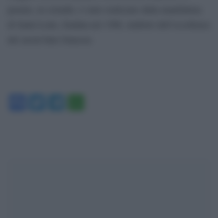
premio, in cristallo, è stato realizzato dalla manifattura
di Saint-Louis, fondata nel 1586, simbolo dell’eccellenza
del savoir-faire francese.
Facebook
Twitter
Telegram
WhatsApp