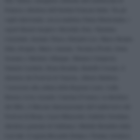
Francia e direttore dell’Institut Francais Italia. Tra gli
ospiti intervenuti, con la madrina Chiara Mastroianni, i
registi Benoit Jacquot e Roschdy Zem, Valentina
Carnelutti, Jasmine Trinca, Edoardo Leo, Marco Bonini,
Elda Alvigini, Marco Amenta, Veronica Pivetti, Greta
Scarano e Michele Alhaique, Mimmo Calopresti,
Daniele Luchetti, Elena Bourika, Rodolfo Corsato, il
direttore del Festival di Venezia, Alberto Barbera;
l’assessore alla cultura della Regione Lazio, Lidia
Ravera; Livia Azzariti, Caterina D’Amico; la direttrice
del MIA, il Mercato Internazionale dell’audiovisivo del
Festival di Roma, Lucia Milazzotto; Isabelle Giordano,
direttrice generale di Unifrance; Matilde Bernabei della
Luxvide; il regista Riccardo Donna e Tiziana Aristarco.