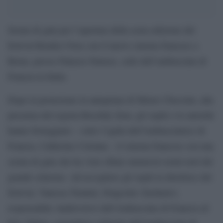
Serata di gala per l’apertura della sesta edizione del
festival Rendez-Vous con il nuovo cinema francese a
Roma, presso Palazzo Farnese, sede dell’ambasciata di
Francia in Italia.
Dopo la proiezione in anteprima di Mister Chocolat, alla
presenza del regista Roschdy Zem, gli ospiti e le autorità
hanno festeggiato – sotto l’egida dell’Ambasciatrice di
Francia, Catherine Colonna – il cinema francese con una
serata di gala che ha visto sfilare numerosi nomi noti del
grande schermo. Ad accogliere gli ospiti la direttrice del
festival, Vanessa Tonnini, Dragoslav Zachariev,
responsabile Audiovisivo dell’Ambasciata di Francia ed
Eric Tallon, consigliere culturale dell’Ambasciata di