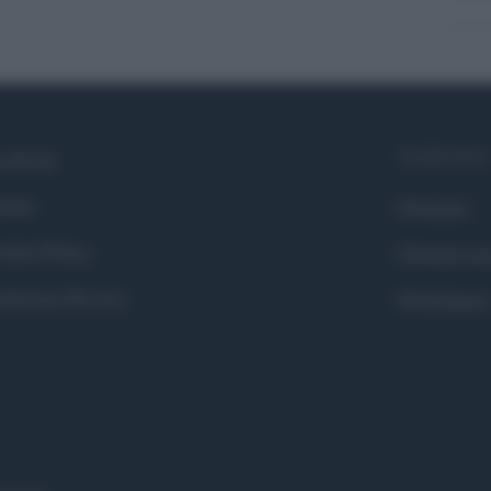
Syndication
cebook
itter
Globalist
okie Policy
Globalscie
eferenze Privacy
Globalsport