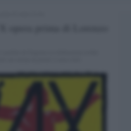
prima di Lorenzo Corvino
X opera prima di Lorenzo
 e prodotto da Vengeance in collaborazione con Rai
e sale italiane da giovedì 31 marzo 2016.