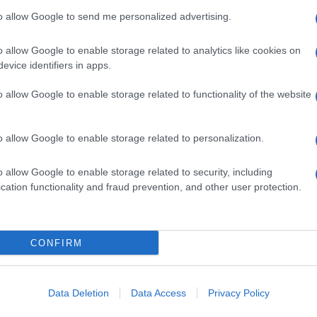
zioni diverse ed ha già avuto numerosi
to allow Google to send me personalized advertising.
ome “Miglior Film in Lingua Straniera”
o allow Google to enable storage related to analytics like cookies on
val of World Cinema London.
evice identifiers in apps.
Ulti
o allow Google to enable storage related to functionality of the website
o allow Google to enable storage related to personalization.
pp
o allow Google to enable storage related to security, including
cation functionality and fraud prevention, and other user protection.
CONFIRM
Tend
onlin
artic
Data Deletion
Data Access
Privacy Policy
Circa