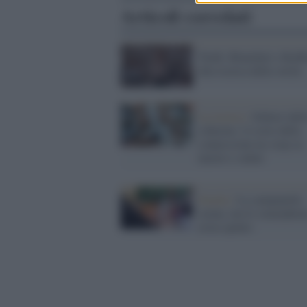
Articoli correlati
Truth: Blanchett e Redf
alla ricerca della verità
La ricerca /
Schiavi dell
schermo: il costo della
connessione no-stop su
umore e salute
Scuola /
La campanella
suona, ma lo smartphon
resta spento