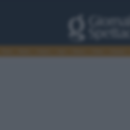
Trade
Radio
Games
Agis
Danza
Video
Cinema