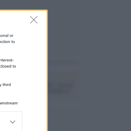
sonal or
ection to
nterest-
closed to
i anche
Tv /
“Tumaranké”, i giovani
 third
emigrati si raccontano su
Sky Arte
Downstream
er and store
to grant or