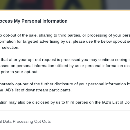
ocess My Personal Information
to opt-out of the sale, sharing to third parties, or processing of your per
formation for targeted advertising by us, please use the below opt-out s
 selection.
 that after your opt-out request is processed you may continue seeing i
ased on personal information utilized by us or personal information dis
Legg
 prior to your opt-out.
rately opt-out of the further disclosure of your personal information by
he IAB’s list of downstream participants.
tion may also be disclosed by us to third parties on the IAB’s List of 
 that may further disclose it to other third parties.
 that this website/app uses one or more Google services and may gath
l Data Processing Opt Outs
including but not limited to your visit or usage behaviour. You may click 