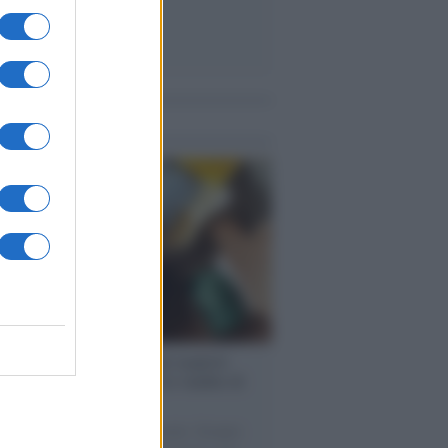
me notizie
enze /
Sale il numero degli acquisti
e in Europa e aumentano le vendite di
oli second hand
 il 20% riguarda l'abbigliamento. Sempre