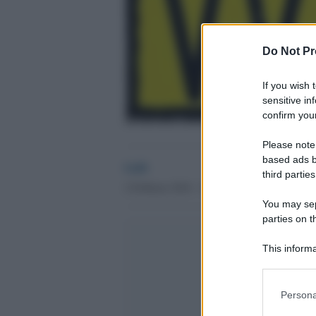
Do Not Pr
If you wish 
sensitive in
confirm your
Please note
based ads b
GdS
third parties
2 Febbraio 2016 - 10.10
You may sepa
parties on t
This informa
Participants
Please note
Persona
information 