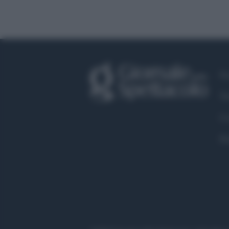
Fa
Tw
Co
Pr