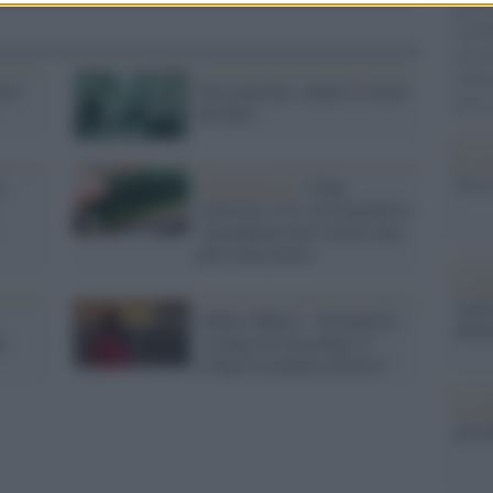
più s
l'abbi
consu
abbin
ord
Desconocido: online il teaser
tutti i
del film
Il ca
Usa, 
o
Economia IA /
Chip,
memorie e IA, ecco perché lo
smartphone non costerà mai
più come prima
La b
vogli
Odette Mbuyi: "Giornalisti,
dirig
e
vi prego di raccontare il
Congo in maniera diversa"
La da
dovre