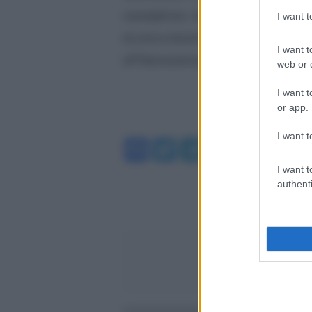
smartphone, ha toccato quattro na
I want 
riconoscimenti tra cui il premio c
I want t
all’International Filmmaker Festi
web or d
I want t
or app.
I want t
Facebook
Twitter
Telegram
WhatsA
I want t
authenti