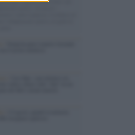
uccesso per i capi di seconda mano e per
gliamento sportivo. Ad attrarre i
matori è anche il gorpcore, la tendenza ad
are l'abbigliamento sportivo con quello di
 giorni.
so /
Trump ha quasi esaurito l'arsenale
ma il tycoon smentisce
anca /
Caso Mps: i pm milanesi ora
ono vederci chiaro sulle “chat” tra un
ente del Mef e alcuni ministri
ta /
L'8 agosto, quando la memoria
bbe insegnarci qualcosa