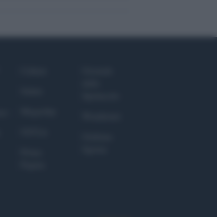
Culture
Giornale
dello
Salute
Spettacolo
Megachip
nce
Wondernet
GiULia
Giuliana
Sgrena
Prima
Pagina