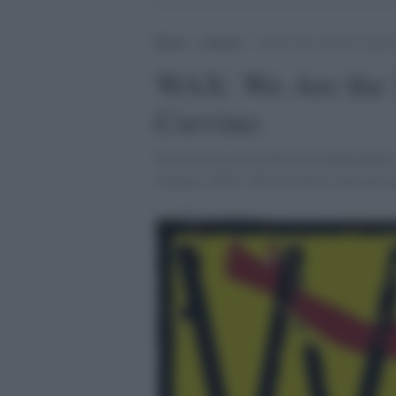
Home
>
Cinema
>
WAX: We Are the X opera 
WAX: We Are the 
Corvino
Presentato da Distribuzione Indipendente
Cinema, WAX: We Are the X, arriverà nell