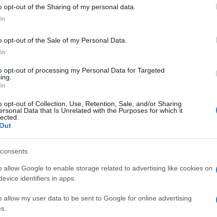
 to Google and its third-party tags to use your data for below specifi
o opt-out of the Sharing of my personal data.
ogle consent section.
In
o opt-out of the Sale of my Personal Data.
In
to opt-out of processing my Personal Data for Targeted
ing.
 è un road movie generazionale che mescola
In
 per raccontare la condizione precaria dei
o opt-out of Collection, Use, Retention, Sale, and/or Sharing
nerazione X: milioni di persone senza punti di
ersonal Data that Is Unrelated with the Purposes for which it
lected.
 in perenne lotta per definire il proprio ruolo nel
Out
consents
tato “in presa diretta” da una squadra di
o allow Google to enable storage related to advertising like cookies on
lla giovane casa di produzione Vengeance che ha
evice identifiers in apps.
e sponsor, ed è riuscita a finanziare il film quasi
o allow my user data to be sent to Google for online advertising
s.
lm girato in soggettiva, spesso con l’ausilio di