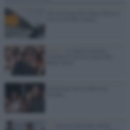
Mission Impossible: Rogue Nation in
testa al box office italiano
Gallery /
A Vienna la première
mondiale di 'Mission: Impossible -
Rogue Nation'
Scientology messa a nudo in un
docufilm
Tv /
Mission Impossible: Fallout,