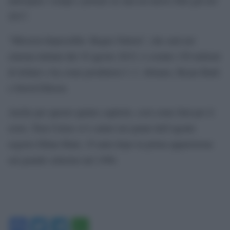
2017.
“Mission Impossible: Rogue Nation”, che sarà nei
cinema italiani dal 19 agosto 2015, è costato 150 milioni
di dollari e ha come produttori J. J. Abrams, Bryan Burk
e David Ellison.
Anche per questo quinto capitolo, così come farà per il
sesto, Tom Cruise si è calato nei panni dell’agente
segreto Ethan Hunt, 19 anni dopo la prima apparizione
sul grande schermo nel 1996.
Facebook
Twitter
Telegram
WhatsApp