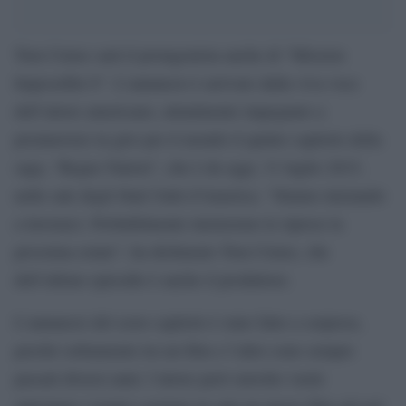
Tom Cruise sarà il protagonista anche di “Mission
Impossible 6”. L’annuncio è arrivato dalla viva voce
dell’attore americano, attualmente impegnato a
promuovere in giro per il mondo il quinto capitolo della
saga, “Rogue Nation”, che è da oggi, 31 luglio 2015,
nelle sale degli Stati Uniti d’America. “Stiamo iniziando
a lavorarci. Probabilmente inizieremo le riprese la
prossima estate”, ha dichiarato Tom Cruise, che
dell’ultimo episodio è anche il produttore.
L’annuncio del sesto capitolo è stato fatto a sorprese,
perché solitamente tra un film e l’altro sono sempre
passati diversi anni: l’attore però stavolto vuole
anticipare i tempi e portare in sala un nuovo film già nel