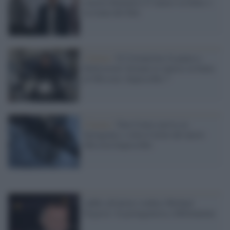
stasera domenica 27 marzo su Italia 1:
la trama del film
Cinema /
Il Coronavirus fa paura a
Hollywood: fermate le riprese in Italia
di Mission: Impossible 7
Cinema /
Tom Cruise arriva su
Instagram e svela il titolo del nuovo
Mission Impossible
Addio all'attore svedese Michael
Nyqvist: fu protagonista a Millennium