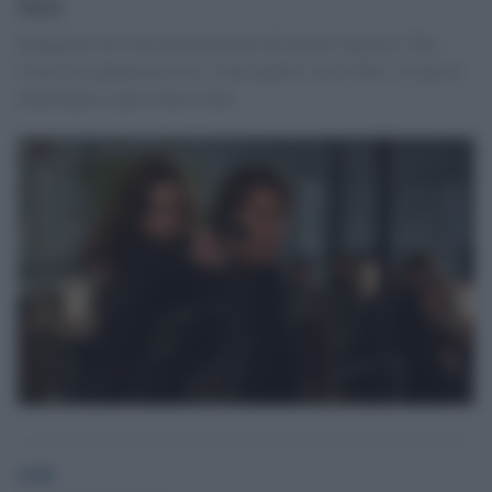
farà
Impegnato nel tour promozionale del quinto capitolo, Tom
Cruise ha annunciato che si farà anche il sesto film: le riprese
inizieranno la prossima estate.
GdS