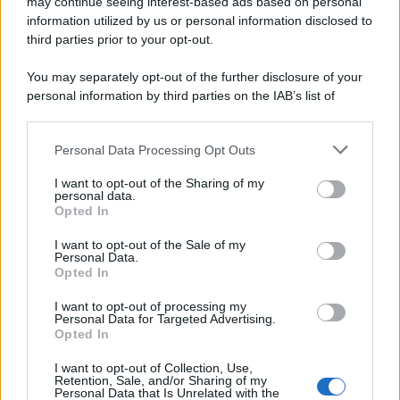
Circa il 20% riguarda l'abbigliamento. Sempre più successo per i
may continue seeing interest-based ads based on personal
information utilized by us or personal information disclosed to
capi di seconda mano e per l'abbigliamento sportivo. Ad attrarre i
third parties prior to your opt-out.
consumatori è anche il gorpcore, la tendenza ad abbinare
l'abbigliamento sportivo con quello di tutti i giorni.
You may separately opt-out of the further disclosure of your
personal information by third parties on the IAB’s list of
Il caso /
Trump ha quasi esaurito l'arsenale Usa, ma il
downstream participants.
tycoon smentisce
Personal Data Processing Opt Outs
This information may also be disclosed by us to third parties
on the IAB’s List of Downstream Participants that may further
I want to opt-out of the Sharing of my
disclose it to other third parties.
personal data.
La banca /
Caso Mps: i pm milanesi ora vogliono vederci
Opted In
Please note that this website/app uses one or more Google
chiaro sulle “chat” tra un dirigente del Mef e alcuni ministri
services and may gather and store information including but
I want to opt-out of the Sale of my
Personal Data.
not limited to your visit or usage behaviour. You may click to
Opted In
grant or deny consent to Google and its third-party tags to
use your data for below specified purposes in below Google
I want to opt-out of processing my
La data /
L'8 agosto, quando la memoria dovrebbe insegnarci
consent section.
Personal Data for Targeted Advertising.
qualcosa
Opted In
I want to opt-out of Collection, Use,
Retention, Sale, and/or Sharing of my
Personal Data that Is Unrelated with the