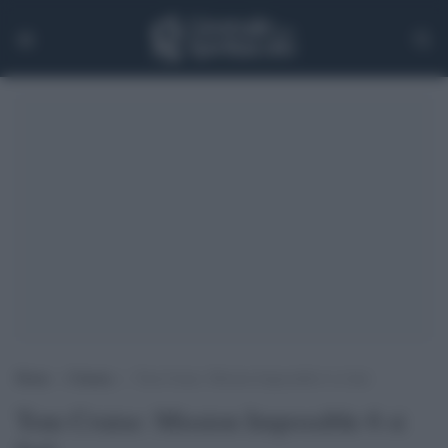
Home
>
Cinema
>
Tom Cruise: Mission Impossible 6 si farà
Tom Cruise: Mission Impossible 6 si