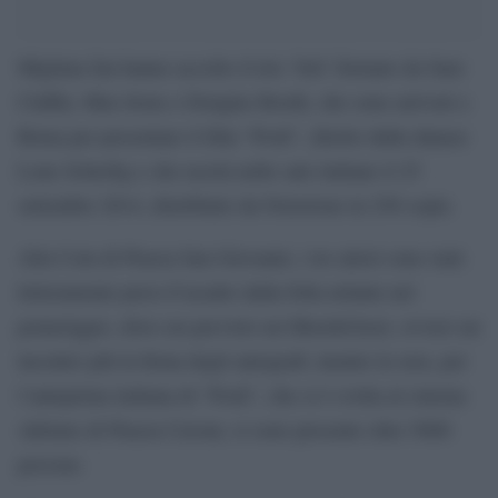
Migliaia fan hanno accolto il trio ‘brit’ formato da Sam
Claflin, Max Irons e Douglas Booth, che sono arrivati a
Roma per presentare il film “Posh”, diretto dalla danase
Lone Scherfig e che uscirà nelle sale italiane il 25
settembre 2014, distribuito da Notorious in 250 copie.
Alla Coin di Piazza San Giovanni, i tre attori sono stati
letteramente presi d’assalto dalla folla urlante nel
pomeriggio, dove era previsto un Meet&Greet, ovvero un
incontro più la firma degli autografi; mentre la sera, per
l’anteprima italiana di “Posh”, che si è svolta al cinema
Adriano di Piazza Cavour, si sono presente oltre 5000
persone.