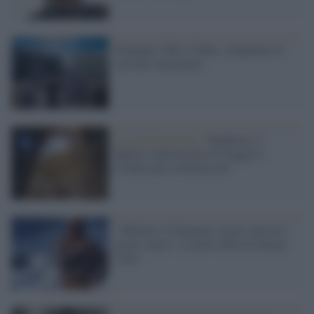
Grignani, Zilli e Nada: completato il
cast del concertone
La trasformazione /
Pantheon: il
duplice anniversario di maggio e
l'evento per la Pentecoste
"Adriano e Celentano: un po' artista e
un po' uomo", il nuovo libro di Sergio
Cotti