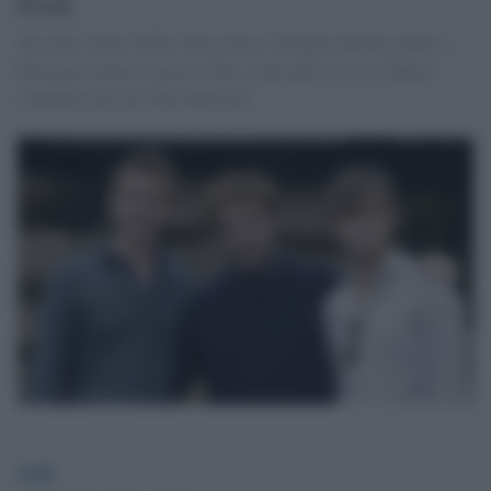
Posh
Gli attori Sam Claflin, Max Irons e Douglas Booth, giunti a
Roma per sponsorizzare il film, scherzano: forse ci hanno
scambiato per gli One Direction.
GdS