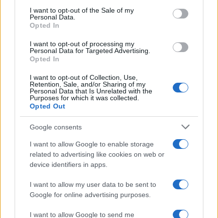
culturale nell’ex ospedale di Santa Croce
services and may gather and store information including but
I want to opt-out of the Sale of my
Personal Data.
not limited to your visit or usage behaviour. You may click to
Opted In
grant or deny consent to Google and its third-party tags to
use your data for below specified purposes in below Google
I want to opt-out of processing my
Musica /
Love Sensation, il primo duetto di Madonna e Kylie
consent section.
Personal Data for Targeted Advertising.
Minogue
Opted In
I want to opt-out of Collection, Use,
Retention, Sale, and/or Sharing of my
Personal Data that Is Unrelated with the
Purposes for which it was collected.
Opted Out
Google consents
I want to allow Google to enable storage
related to advertising like cookies on web or
device identifiers in apps.
I want to allow my user data to be sent to
Google for online advertising purposes.
Syndication
Culture
I want to allow Google to send me