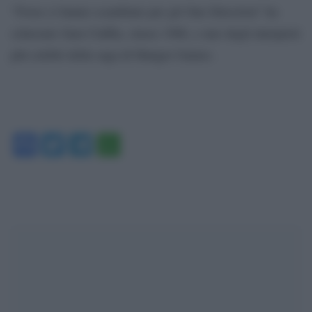
“Forse ci hanno scambiato per gli One Direction” ha
scherzato Sam Claflin, classe 1986, e uno degli interpreti
più celebri della saga di Hunger Games.
Facebook
Twitter
Telegram
WhatsApp