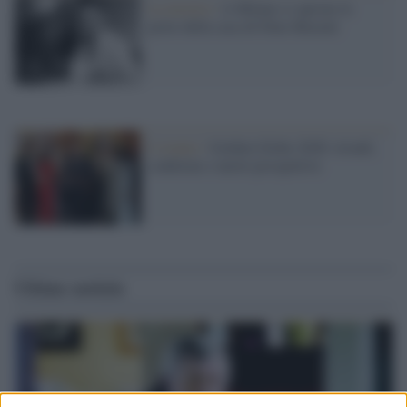
La mostra /
A Milano si aprono le
porte della casa di Dino Buzzati
L'evento /
Golden Globe 2026: trionfi,
conferme e nuove prospettive
Ultime notizie