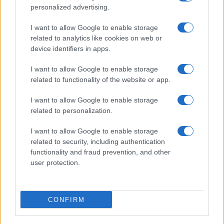
Salute
Globalist
personalized advertising.
Megachip
Globalscience
I want to allow Google to enable storage
related to analytics like cookies on web or
GiULia
Globalsport
device identifiers in apps.
Prima Pagina
I want to allow Google to enable storage
related to functionality of the website or app.
I want to allow Google to enable storage
Giornale dello
Facebook
related to personalization.
Spettacolo
Twitter
I want to allow Google to enable storage
Wondernet
related to security, including authentication
Cookie Policy
functionality and fraud prevention, and other
Giuliana Sgrena
user protection.
Preferenze Privacy
CONFIRM