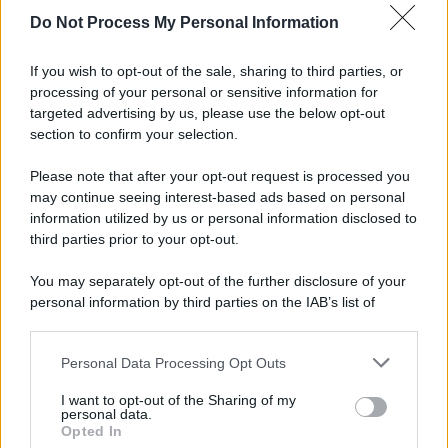
Do Not Process My Personal Information
If you wish to opt-out of the sale, sharing to third parties, or
processing of your personal or sensitive information for
targeted advertising by us, please use the below opt-out
section to confirm your selection.
Il ricordo /
Le radici di Francesco
Please note that after your opt-out request is processed you
Una domenica di settembre con Guccini nella sua casa a Pàvana,
may continue seeing interest-based ads based on personal
information utilized by us or personal information disclosed to
tra ricordi del premio Tenco, la gara di disegni con Andrea
third parties prior to your opt-out.
Pazienza sulle tovaglie di carta, il rapporto con i fan che
continuano a cercarlo e la bellezza delle montagne e dei gatti.
You may separately opt-out of the further disclosure of your
personal information by third parties on the IAB’s list of
L'album /
"Timeless", il nuovo album postumo di Prince
downstream participants.
racconta quattro decenni di creatività
Personal Data Processing Opt Outs
This information may also be disclosed by us to third parties
on the IAB’s List of Downstream Participants that may further
I want to opt-out of the Sharing of my
disclose it to other third parties.
personal data.
L'inaugurazione /
Cuneo inaugura Esseci: il nuovo polo
Opted In
Please note that this website/app uses one or more Google