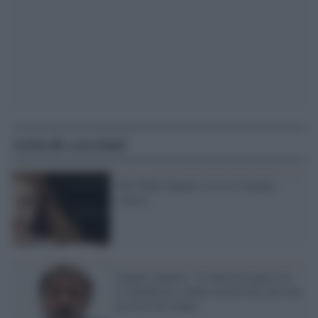
Articoli correlati
The White Queen: esce la colonna
sonora
Gianni Amelio: "A San Giovanni con
le Sardine ho sentito un brivido che non
provavo da tempo"