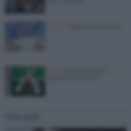
nozze e confessioni
Il viaggio /
Papa Leone XIV in Africa
Il caso /
Celibato nella Chiesa:
potrebbe essere riformato?
Ultime notizie