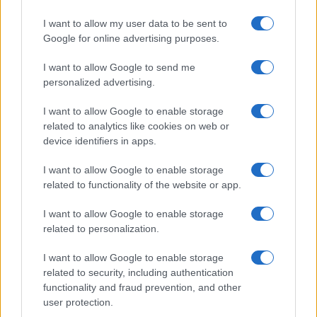
I want to allow my user data to be sent to
Google for online advertising purposes.
Syndication
Culture
I want to allow Google to send me
Salute
Globalist
personalized advertising.
Megachip
Globalscience
I want to allow Google to enable storage
related to analytics like cookies on web or
GiULia
Globalsport
device identifiers in apps.
Prima Pagina
I want to allow Google to enable storage
related to functionality of the website or app.
I want to allow Google to enable storage
Giornale dello
Facebook
related to personalization.
Spettacolo
Twitter
I want to allow Google to enable storage
Wondernet
related to security, including authentication
Cookie Policy
functionality and fraud prevention, and other
Giuliana Sgrena
user protection.
Preferenze Privacy