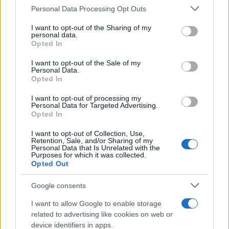
Personal Data Processing Opt Outs
This information may also be disclosed by us to third parties
on the IAB’s List of Downstream Participants that may further
I want to opt-out of the Sharing of my
disclose it to other third parties.
personal data.
Il centenario /
A L'Aquila arriva la mostra "TITO, 100 anni
Opted In
Please note that this website/app uses one or more Google
attraverso la forma"
services and may gather and store information including but
I want to opt-out of the Sale of my
Personal Data.
not limited to your visit or usage behaviour. You may click to
Opted In
grant or deny consent to Google and its third-party tags to
use your data for below specified purposes in below Google
I want to opt-out of processing my
L'attesa /
Un estate di calcio: tra Mondiali e Serie A
consent section.
Personal Data for Targeted Advertising.
Opted In
I want to opt-out of Collection, Use,
Retention, Sale, and/or Sharing of my
Personal Data that Is Unrelated with the
Purposes for which it was collected.
Opted Out
Google consents
I want to allow Google to enable storage
related to advertising like cookies on web or
device identifiers in apps.