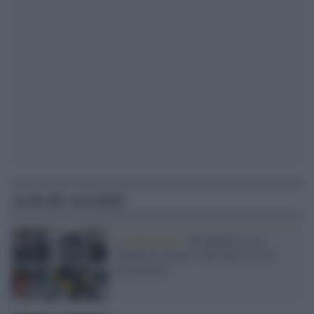
Articoli correlati
La riflessione /
Ad ognuno il suo
Pantheon: alcune icone della nostra
generazione