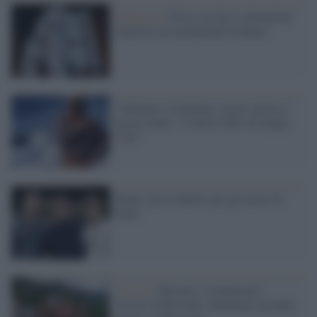
Il festival /
Festa con luci e invenzioni
d'artista sui monumenti di Roma
"Adriano e Celentano: un po' artista e
un po' uomo", il nuovo libro di Sergio
Cotti
Roma, fan in delirio per gli attori di
Posh
Il caso /
Vaticano, scomunicati i
vescovi lefebvriani: dichiarate invalide