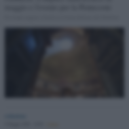
maggio e l'evento per la Pentecoste
Da tempio pagano a basilica cristiana dedicata alla Madonna
redazione
9 Maggio 2026 - 18.09
Culture