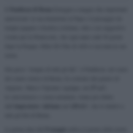
Pantheon di Roma
Il
festeggia a maggio due importanti
anniversari: la sua donazione al Papa e il passaggio da
tempio pagano a basilica cristiana, oltre a un suggestivo
evento per la Pentecoste, che ogni anno cade 50 giorni
dopo la Pasqua. Fabio Di Chio di AGI ci racconta la sua
storia.
Dal greco “tempio di tutti gli dèi”, il Pantheon, nel cuore
del centro storico di Roma, fu costruito dal genero di
27 a.C.
Augusto, Marco Vipsiano Agrippa, nel
in calcestruzzo e senza armatura; venne poi rifatto
imperatore
Adriano
120 d.C
dall’
nel
. che lo dedicò a
tutti gli Dei di Roma.
8 maggio
La prima data dell’
indica il giorno della morte