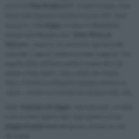
Papa Bonifacio IV
nel 615 di
, al quale il tempio venne
donato dall’imperatore bizantino Foca nel 608; l’anno
13 maggio
successivo, il
, la chiesa fu ufficialmente
Santa Maria ad
dedicata alla Madonna come “
Martyres
”, martiri le cui ossa furono asportate dalle
catacombe e deposte sottoterra all’altare maggiore. Una
leggenda della tradizione popolare romana narra che,
quando il Papa dedicò l’antico tempio alla Vergine
Maria, il Diavolo lo abbandonò fuggendo attraverso la
cupola e creando così il grande foro all’apice della volta.
domenica 24
maggio
Infine,
, come ogni anno, si celebra
la discesa dello Spirito Santo sugli apostoli con una
pioggia di petali rossi
dall’apertura circolare in cima
alla cupola.