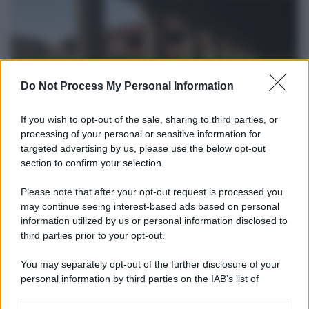
Do Not Process My Personal Information
If you wish to opt-out of the sale, sharing to third parties, or
processing of your personal or sensitive information for
targeted advertising by us, please use the below opt-out
section to confirm your selection.
La scoperta /
Oplontis, le vittime dell’eruzione del Vesuvio
furono più numerose del previsto
Please note that after your opt-out request is processed you
Uno studio bioarcheologico sui resti rinvenuti nella Villa B
may continue seeing interest-based ads based on personal
information utilized by us or personal information disclosed to
ricostruisce la dieta degli abitanti: cereali, legumi e prodotti
third parties prior to your opt-out.
agricoli erano alla base dell’alimentazione, mentre le risorse
marine avevano un ruolo marginale.
You may separately opt-out of the further disclosure of your
personal information by third parties on the IAB’s list of
Il medagliere /
Europei di nuoto: Pellecani guida una super
downstream participants.
Italia