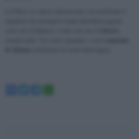
La Chiesa si è spesso impossessata e ha trasformato il
significato dei prestigiosi templi della Roma pagana:
Colosseo
come con il Pantheon, è stato così con il
,
mausoleo
scenario della ‘Via crucis’ pasquale, e con il
di Adriano,
trasformato in Castel Sant’Angelo.
Facebook
Twitter
Telegram
WhatsApp