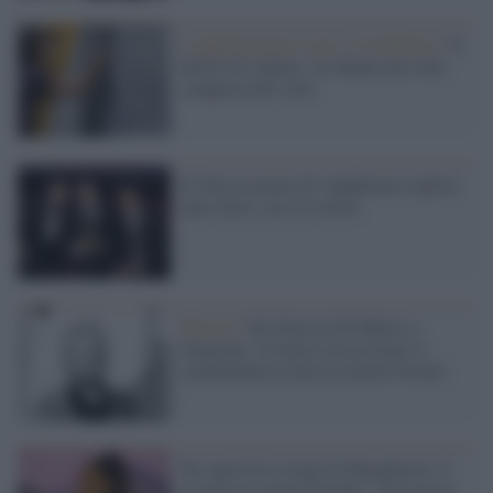
L’appuntamento è per il 24 febbraio /
Il
diritto di contare: tre donne nere alla
conquista del cielo
Il Volo accusato di vandalismo replica:
tutto falso, ecco la verità
Musica /
Da Ginevra Di Marco a
Giancane, 24 artisti in un cd per il
combattente in Siria Lorenzo Orsetti
Tre anni fa la strage di Manchester, il
ricordo di Ariana Grande: "Non passa