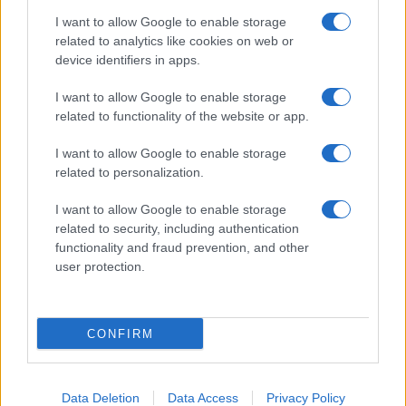
Megachip
Globalscience
I want to allow Google to enable storage
related to analytics like cookies on web or
GiULia
Globalsport
device identifiers in apps.
Prima Pagina
I want to allow Google to enable storage
related to functionality of the website or app.
I want to allow Google to enable storage
Giornale dello
Facebook
related to personalization.
Spettacolo
Twitter
I want to allow Google to enable storage
Wondernet
related to security, including authentication
Cookie Policy
functionality and fraud prevention, and other
Giuliana Sgrena
user protection.
Preferenze Privacy
CONFIRM
©2020 Giornale dello Spettacolo • All right reserved.
Data Deletion
Data Access
Privacy Policy
Syndication