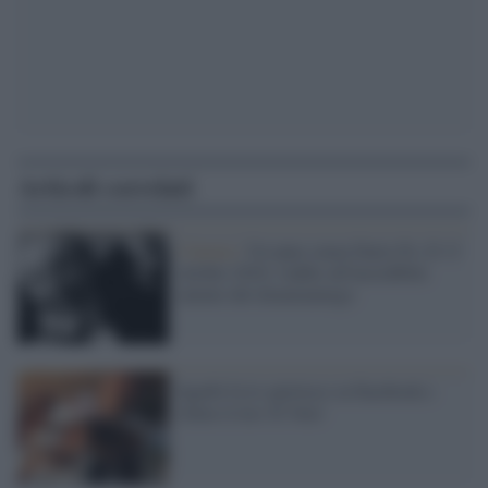
Articoli correlati
Cinema /
Un anno senza Dario Fo. Il 13
ottobre 2016, l'addio all'incredibile
talento del drammaturgo
Sgarbi fa lo spiritoso su Facebook e
sfotte il trio 'Il Volo'