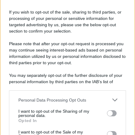
If you wish to opt-out of the sale, sharing to third parties, or
processing of your personal or sensitive information for
targeted advertising by us, please use the below opt-out
section to confirm your selection.
Il ricordo /
Le radici di Francesco
Please note that after your opt-out request is processed you
Una domenica di settembre con Guccini nella sua casa a Pàvana,
may continue seeing interest-based ads based on personal
information utilized by us or personal information disclosed to
tra ricordi del premio Tenco, la gara di disegni con Andrea
third parties prior to your opt-out.
Pazienza sulle tovaglie di carta, il rapporto con i fan che
continuano a cercarlo e la bellezza delle montagne e dei gatti.
You may separately opt-out of the further disclosure of your
personal information by third parties on the IAB’s list of
L'album /
"Timeless", il nuovo album postumo di Prince
downstream participants.
racconta quattro decenni di creatività
Personal Data Processing Opt Outs
This information may also be disclosed by us to third parties
on the IAB’s List of Downstream Participants that may further
I want to opt-out of the Sharing of my
disclose it to other third parties.
personal data.
L'inaugurazione /
Cuneo inaugura Esseci: il nuovo polo
Opted In
Please note that this website/app uses one or more Google
culturale nell’ex ospedale di Santa Croce
services and may gather and store information including but
I want to opt-out of the Sale of my