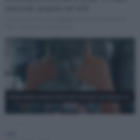
musicale spopola sul web
La clip prodotta da una compagnia telefonica kuwaitiana ha
oltre 2 milioni di visualizzazioni
GdS