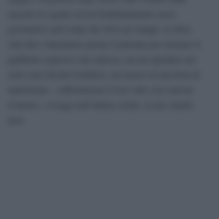
macerie in seguito ad un bombardamento aereo
governativo nell’estate del 2016 ad Aleppo, in Siria.
Alla fine l’attentatore preme il pulsante per azionare il
giubbetto esplosivo che indossa, ma ad esplodere nel
cielo sono fuochi d’artificio, nel mezzo di una festa di
matrimonio. «Affronteremo il loro odio con canzoni
d’amore», si legge nell’ultima scritta, su uno sfondo
nero.