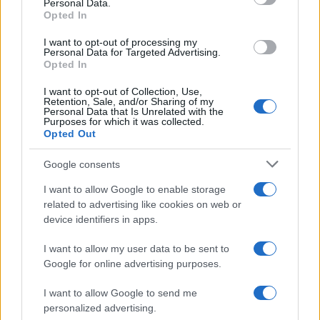
Personal Data.
not limited to your visit or usage behaviour. You may click to
Opted In
grant or deny consent to Google and its third-party tags to
use your data for below specified purposes in below Google
I want to opt-out of processing my
Musica /
Love Sensation, il primo duetto di Madonna e Kylie
consent section.
Personal Data for Targeted Advertising.
Minogue
Opted In
I want to opt-out of Collection, Use,
Retention, Sale, and/or Sharing of my
Personal Data that Is Unrelated with the
Purposes for which it was collected.
Opted Out
Google consents
I want to allow Google to enable storage
related to advertising like cookies on web or
device identifiers in apps.
I want to allow my user data to be sent to
Google for online advertising purposes.
Syndication
Culture
I want to allow Google to send me
Salute
Globalist
personalized advertising.