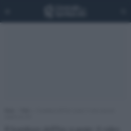
Home
>
Video
>
Il kamikaze dell’Isis si pente: il video musicale
spopola sul web
Il kamikaze dell'Isis si pente: il video