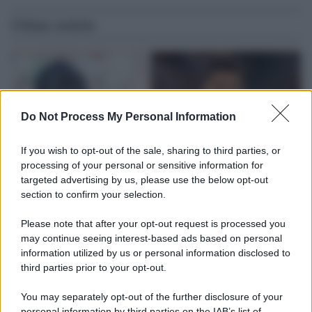
Ultime notizie
Do Not Process My Personal Information
If you wish to opt-out of the sale, sharing to third parties, or
processing of your personal or sensitive information for
targeted advertising by us, please use the below opt-out
section to confirm your selection.
Please note that after your opt-out request is processed you
L'attesa /
Un estate di calcio: tra Mondiali e Serie A
may continue seeing interest-based ads based on personal
information utilized by us or personal information disclosed to
Terminata la Coppa del Mondo, Infantino prova a privatizzare i
third parties prior to your opt-out.
tornei mondiali. Nel frattempo, il calciomercato va avanti e
sembra regalarci una Serie A di livello
You may separately opt-out of the further disclosure of your
personal information by third parties on the IAB’s list of