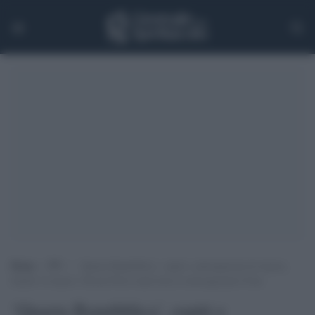
Home
>
TV
>
‘Quarta Repubblica’, ospiti e anticipazioni di stasera,
lunedì 14 marzo: Nicola Porro intervista il sottosegretario Fran
‘Quarta Repubblica’, ospiti e