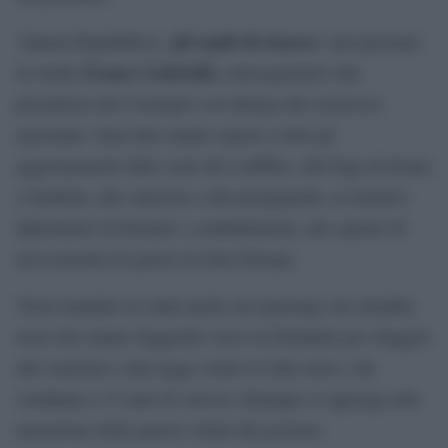
gli ospiti di stasera
‘Quarta Repubblica’,
: sarà presente
Franco Gabrielli,
in studio
sottosegretario alla
presidenza del Consiglio con delega alla sicurezza
nazionale. Sarà dato ampio spazio a tutti gli
aggiornamenti dalle zone del conflitto, alla fuga di donne
e bambini, alle sanzioni e alla propaganda, ai tentativi
diplomatici di fermare i combattimenti, allo spettro di
un’economia di guerra in tutta Europa.
Verrà mandato in onda anche un reportage sui cittadini
russi che stanno fuggendo verso la Finlandia per sfuggire
alle sanzioni e alla legge contro le fake news, che
condanna a 15 anni di carcere chiunque si opponga alla
narrazione della guerra voluta dal governo.