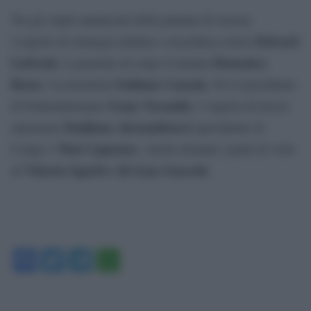
Tra gli ospiti annunciati della puntata di stasera:
Edward
l’esperto di strategia militare e di politica estera
Luttwak
Domenico
; il generale di corpo d’armata
Rossi,
Giuliano Cazzola
l’economista
. Poi il presidente
Ivano Vacondio
di Federalimentare
, l’esperta di lavoro
Emiliana Alessandrucci
autonomo
(presidente di
Toni Capuozzo
Colap) e
. Anche domani i punti di vista
Vittorio Sgarbi e di Gene Gnocchi
di
.
Facebook
Twitter
Telegram
WhatsApp