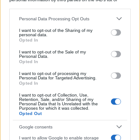
Tendenze /
Sale il numero degli acquisti online in Europa e
downstream participants.
aumentano le vendite di articoli second hand
Personal Data Processing Opt Outs
This information may also be disclosed by us to third parties
on the IAB’s List of Downstream Participants that may further
I want to opt-out of the Sharing of my
disclose it to other third parties.
personal data.
Il caso /
Trump ha quasi esaurito l'arsenale Usa, ma il
Opted In
Please note that this website/app uses one or more Google
tycoon smentisce
services and may gather and store information including but
I want to opt-out of the Sale of my
Personal Data.
not limited to your visit or usage behaviour. You may click to
Opted In
grant or deny consent to Google and its third-party tags to
use your data for below specified purposes in below Google
I want to opt-out of processing my
La banca /
Caso Mps: i pm milanesi ora vogliono vederci
consent section.
Personal Data for Targeted Advertising.
chiaro sulle “chat” tra un dirigente del Mef e alcuni ministri
Opted In
I want to opt-out of Collection, Use,
Retention, Sale, and/or Sharing of my
Personal Data that Is Unrelated with the
Purposes for which it was collected.
Opted Out
Google consents
I want to allow Google to enable storage