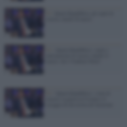
Tv /
Quarta Repubblica, gli ospiti di
stasera, lunedì 28 marzo
Tv /
‘Quarta Repubblica’, ospiti e
anticipazioni di stasera, lunedì 21
marzo: chi è Vladimir Putin?
Tv /
‘Quarta Repubblica’, i temi di
stasera: la guerra in Ucraina e il
coraggio di chi resiste all’invasione