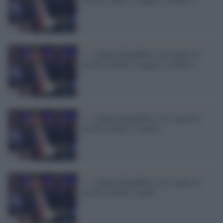
Tv /
Quarta Repubblica, gli ospiti di
stasera, lunedì 2 maggio, su Rete 4
Tv /
Quarta Repubblica, gli ospiti di
stasera, lunedì 11 aprile
Tv /
Quarta Repubblica, gli ospiti di
stasera, lunedì 4 aprile