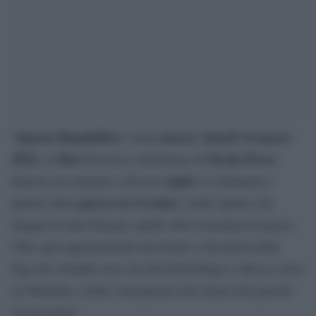
Quarta Repubblica
stasera
lunedì 14 marzo
‘
’ torna
,
2022
Rete 4
Nicola Porro
, su
con la conduzione di
.
ospiti
Questa sera insieme a diversi
si continuerà a
guerra in Ucraina
parlare della
e dello spettro che
aleggia in tutta Europa, quello dell’economia di guerra.
Oltre agli aggiornamenti dal fronte si discuterà della
fuga dei cittadini russi da San Pietroburgo e Mosca verso
la Finlandia e delle conseguenze del rincari del gasolio
sui pescatori.