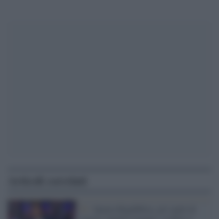
Articoli correlati
Tv /
Quarta Repubblica, gli ospiti di
stasera, lunedì 9 maggio, su Rete 4