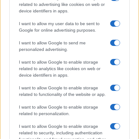
related to advertising like cookies on web or
device identifiers in apps.
I want to allow my user data to be sent to
Google for online advertising purposes.
Syndication
Culture
I want to allow Google to send me
Salute
Globalist
personalized advertising.
Megachip
Globalscience
I want to allow Google to enable storage
related to analytics like cookies on web or
GiULia
Globalsport
device identifiers in apps.
Prima Pagina
I want to allow Google to enable storage
related to functionality of the website or app.
I want to allow Google to enable storage
Giornale dello
Facebook
related to personalization.
Spettacolo
Twitter
I want to allow Google to enable storage
Wondernet
related to security, including authentication
Cookie Policy