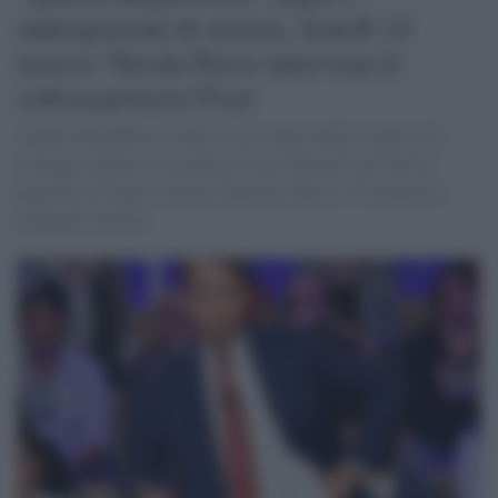
anticipazioni di stasera, lunedì 14
marzo: Nicola Porro intervista il
sottosegretario Fran
‘Quarta Repubblica’ vedrà tra gli ospiti anche l’esperto di
strategia militare e di politica estera Edward Luttwak; il
generale di corpo d’armata Domenico Rossi, l’economista
Giuliano Cazzola.