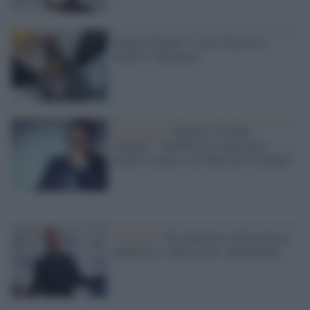
Dragon Trainer 2, con il film esce
anche il videogioco
L'intervista /
Rinnovo Cda Rai,
Anzaldi: "Sarebbe una colpa grave
perdere tempo e un danno per l'azienda"
Il festival /
Per Sanremo la Rai pensa a
spettatori e staff in nave “quarantena”