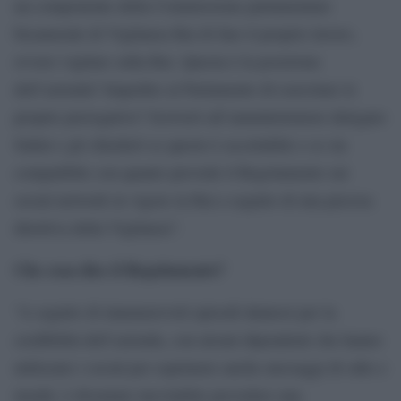
un componente della Commissione parlamentare
bicamerale di Vigilanza Rai di fare il proprio lavoro,
ovvero vigilare sulla Rai. Questa è la posizione
dell’azienda? Impedire al Parlamento di esercitare le
proprie prerogative? Scriverò all’amministratore delegato
Salini e gli chiederò se questo è accettabile e se sia
compatibile con quanto prevede il Regolamento sui
social network in vigore in Rai a seguito di una precisa
direttiva della Vigilanza”.
Che cosa dice il Regolamento?
“A seguito di innumerevoli episodi dannosi per la
credibilità dell’azienda, con alcuni dipendenti che hanno
utilizzato i social per esprimere anche messaggi di odio e
insulti, è diventato inevitabile prevedere una