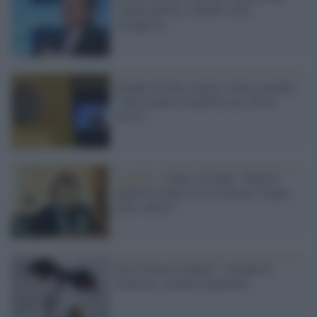
responsabilità e chiede scelte
coraggiose
Draghi all'Onu striglia i Paesi membri:
"Inaccettabile disparità con i Paesi
poveri"
L'appello /
Muti a Draghi: “Riporti
dignità al paese con la cultura. Troppi
teatri chiusi”
Ne Il Trono di Spade 7 i draghi di
Daenerys saranno imponenti