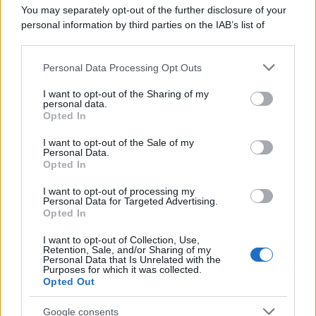
You may separately opt-out of the further disclosure of your
personal information by third parties on the IAB’s list of
L'album /
"Timeless", il nuovo album postumo di Prince
downstream participants.
racconta quattro decenni di creatività
Personal Data Processing Opt Outs
This information may also be disclosed by us to third parties
on the IAB’s List of Downstream Participants that may further
I want to opt-out of the Sharing of my
disclose it to other third parties.
personal data.
L'inaugurazione /
Cuneo inaugura Esseci: il nuovo polo
Opted In
Please note that this website/app uses one or more Google
culturale nell’ex ospedale di Santa Croce
services and may gather and store information including but
I want to opt-out of the Sale of my
Personal Data.
not limited to your visit or usage behaviour. You may click to
Opted In
grant or deny consent to Google and its third-party tags to
use your data for below specified purposes in below Google
I want to opt-out of processing my
Musica /
Love Sensation, il primo duetto di Madonna e Kylie
consent section.
Personal Data for Targeted Advertising.
Minogue
Opted In
I want to opt-out of Collection, Use,
Retention, Sale, and/or Sharing of my
Personal Data that Is Unrelated with the
Purposes for which it was collected.
Opted Out
Google consents