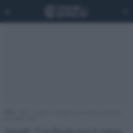
Home
>
TV
>
Anzaldi: “Con Draghi torni il rispetto di pluralismo e
deontologia in Rai”
Anzaldi: "Con Draghi torni il rispetto