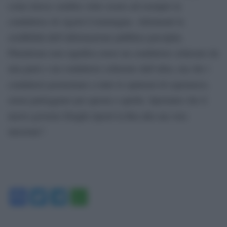
come invece sembra voler essere ad esempio la
conduttrice di Agorà Costamagna. Altrimenti la
credibilità dell’informazione pubblica precipita.
Pluralismo non significa avere un conduttore schierato da
una parte e un conduttore schierato dall’altra, ma che i
conduttori permettano a tutte le opinioni di esprimersi,
senza parteggiare per questa o quella. Speriamo che il
nuovo governo Draghi riporti la Rai alla sua vera
missione”.
Facebook
Twitter
Telegram
WhatsApp