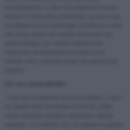
regolamentazione. La Rai ci ha comunicato di essersi
adeguata al dettato della commissione, ma ancora oggi
non abbiamo nessun monitoraggio sull’efficacia o meno
delle policy adottate dall’azienda. Ed episodi come
quello di Bottura, che vorrebbe impedire ad un
commissario del Parlamento di esercitare la sua
funzione, sono l’ennesimo esempio che qualcosa non
funziona”.
Che cosa contesta alla Rai?
“Credo che un conduttore del servizio pubblico, come è
ben chiarito anche nel Contratto di Servizio, debba
sempre mantenere equilibrio, equidistanza, apparire
imparziale. Un conduttore non è un opinionista aggiunto,