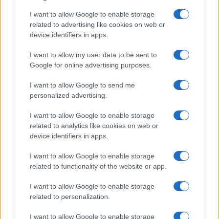
I want to allow Google to enable storage
related to advertising like cookies on web or
device identifiers in apps.
I want to allow my user data to be sent to
Google for online advertising purposes.
Syndication
Culture
I want to allow Google to send me
Salute
Globalist
personalized advertising.
Megachip
Globalscience
I want to allow Google to enable storage
related to analytics like cookies on web or
GiULia
Globalsport
device identifiers in apps.
Prima Pagina
I want to allow Google to enable storage
related to functionality of the website or app.
I want to allow Google to enable storage
Giornale dello
Facebook
related to personalization.
Spettacolo
Twitter
I want to allow Google to enable storage