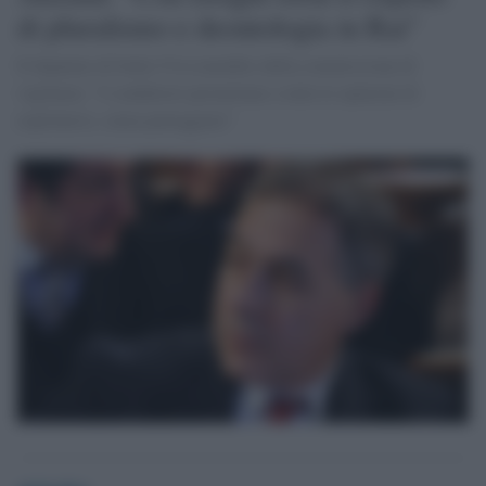
di pluralismo e deontologia in Rai"
Il deputato di Italia Viva membro della commissione di
vigilanza: "I conduttori permettano a tutte le opinioni di
esprimersi, senza parteggiare"