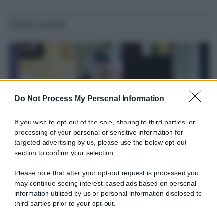
Ultime notizie
Do Not Process My Personal Information
If you wish to opt-out of the sale, sharing to third parties, or
processing of your personal or sensitive information for
targeted advertising by us, please use the below opt-out
section to confirm your selection.
Il ricordo /
Le radici di Francesco
Please note that after your opt-out request is processed you
Una domenica di settembre con Guccini nella sua casa a Pàvana,
may continue seeing interest-based ads based on personal
information utilized by us or personal information disclosed to
tra ricordi del premio Tenco, la gara di disegni con Andrea
third parties prior to your opt-out.
Pazienza sulle tovaglie di carta, il rapporto con i fan che
continuano a cercarlo e la bellezza delle montagne e dei gatti.