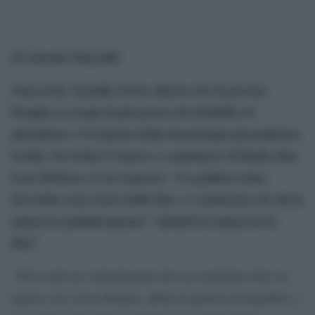
di Antonio Mazzolli
Onorevole Anzaldi, lei ha chiesto che il governo
Draghi si occupi al più presto di ristabilire il
pluralismo e il rispetto della deontologia giornalistica
in Rai. Su twitter l’autore e conduttore di Radio Rai,
Luca Bottura, le ha risposto: “La politica tutta
dovrebbe stare fuori dalla Rai. A cominciare da chi la
minaccia pubblicamente”. Quindi lei minaccia la
Rai?
“Trovo davvero stupefacente che un conduttore Rai, in
questo caso Luca Bottura, abbia la pretesa di impedire a