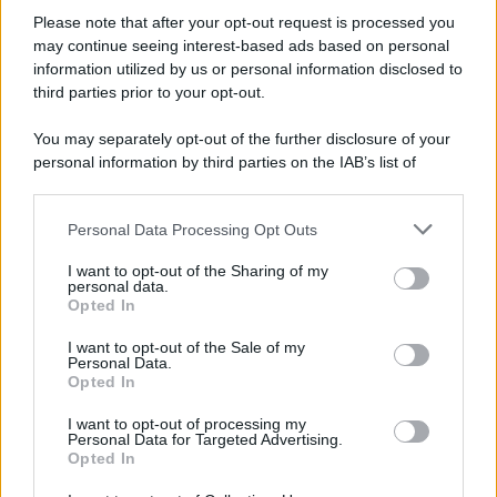
aumentano le vendite di articoli second hand
Please note that after your opt-out request is processed you
Circa il 20% riguarda l'abbigliamento. Sempre più successo per i
may continue seeing interest-based ads based on personal
information utilized by us or personal information disclosed to
capi di seconda mano e per l'abbigliamento sportivo. Ad attrarre i
third parties prior to your opt-out.
consumatori è anche il gorpcore, la tendenza ad abbinare
l'abbigliamento sportivo con quello di tutti i giorni.
You may separately opt-out of the further disclosure of your
personal information by third parties on the IAB’s list of
Il caso /
Trump ha quasi esaurito l'arsenale Usa, ma il
downstream participants.
tycoon smentisce
Personal Data Processing Opt Outs
This information may also be disclosed by us to third parties
on the IAB’s List of Downstream Participants that may further
I want to opt-out of the Sharing of my
disclose it to other third parties.
personal data.
La banca /
Caso Mps: i pm milanesi ora vogliono vederci
Opted In
Please note that this website/app uses one or more Google
chiaro sulle “chat” tra un dirigente del Mef e alcuni ministri
services and may gather and store information including but
I want to opt-out of the Sale of my
Personal Data.
not limited to your visit or usage behaviour. You may click to
Opted In
grant or deny consent to Google and its third-party tags to
use your data for below specified purposes in below Google
I want to opt-out of processing my
La data /
L'8 agosto, quando la memoria dovrebbe insegnarci
consent section.
Personal Data for Targeted Advertising.
qualcosa
Opted In