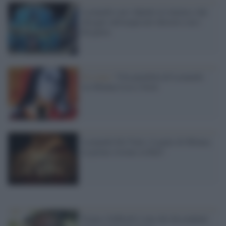
Leonardo con i dipinti al cinema e dai
disegni sull'acqua nel chiostro con i
Krypton
In scena /
Vita parallela di Leonardo
tra Monna Lisa e Gesù
Leonardo Da Vinci, il genio di Milano,
in prima visione su Rai3
Franco Zeffirelli è uno dei discendenti