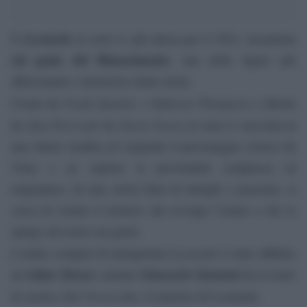
Leonard
o
È
la serie tv più attesa per il 2021, incentrata
sul genio del Rinascimento
, una delle figure più
affascinanti e misteriose della storia.
Frank Spotnitz e
Steven Thompson
Creata da
da
e diretta
Dan Percival
Alexis Sweet
,
da
e da
la serie tv racconta in
una chiave inedita ed originale il personaggio storico da
Vinci e ne esplora la personalità complessa ed
enigmatica. In una storia fatta di intrighi e passione, si
cerca di svelare il mistero che avvolge l’uomo e che lo
spinge ad essere un genio.
Leonardo
L’arduo compito di interpretare
è stato affidato
Aidan Turner
,
Giancarlo Giannini
ad
mentre
ha il ruolo
Andrea Del Verrocch
di
io, il maestro di Leonardo.