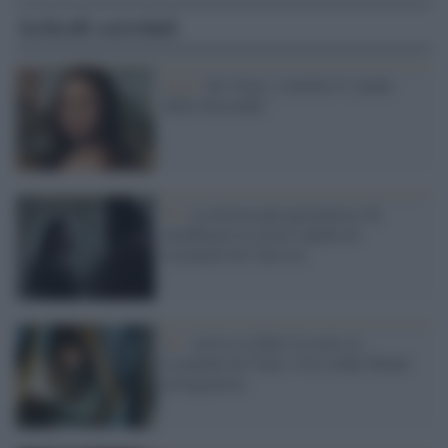
Articoli correlati
Arte /
Da Vinci: è aretino il "ponte
della Gioconda"
Tv /
La fiction può permettersi di
modificare la storia? quella di
Leonardo da Vinci no
Tv /
Arriva su Rai1 la serie su
Leonardo da Vinci. Con Aidan Turner
protagonista