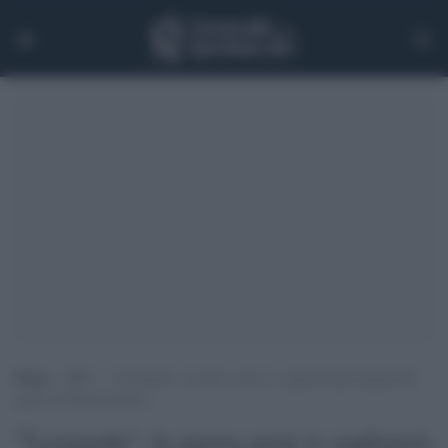
Home
>
TV
>
“Leonardo”, la nuova serie tv esplorerà gli enigmi del
genio del Rinascimento
"Leonardo", la nuova serie tv esplorerà