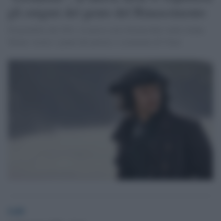
gli enigmi del genio del Rinascimento
Disponibile dal 2021, la nuova serie firmata Rai vedrà Aidan
Turner vestire i panni del pittore e scienziato di Vinci
GdS