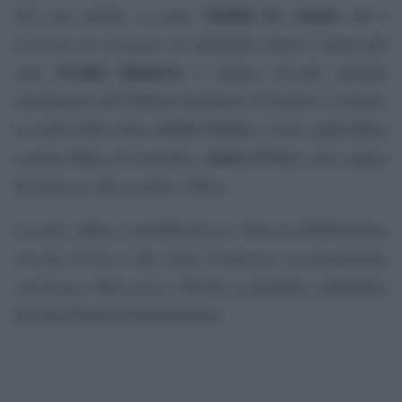
Matilda De Angelis
Nel cast, inoltre, ci sono:
che è
Caterina da Cremona
, la misteriosa musa e amica più
Freddie Highmore
Stefano Giraldi
cara;
è
, giovane
investigatore del Podestà incaricato di risolvere il mistero
Carlos Cuevas
Salaì
al centro della storia;
è
, apprendista
James D’Arcy
e amico fidato di Leonardo e
veste i panni
Ludovico Sforza
il Moro.
di
detto
Lux Vide
La serie, infine, è prodotta da
in collaborazione
Rai Fiction
Big Light Production
con
e
, in associazione
France Télévisions
RTVE
con
e
, co-prodotta e distribuita
da Sony Pictures Entertainment.