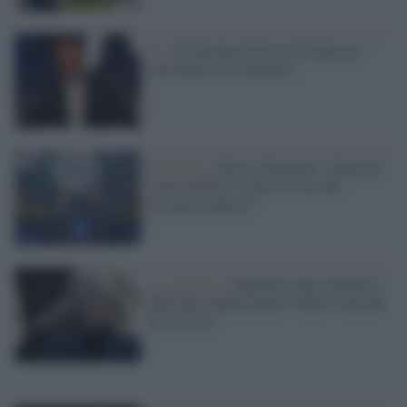
Tv /
Il 70esimo Festival di Sanremo
sarà diretto da Amadeus
Il festival /
Bisio e Baglioni: "Sanremo
senza politica? Avere la voce dei
giovani è politica"
La polemica /
Baglioni critica Salvini e
dalla Rai leghista parte l'editto: mai più
all'Ariston