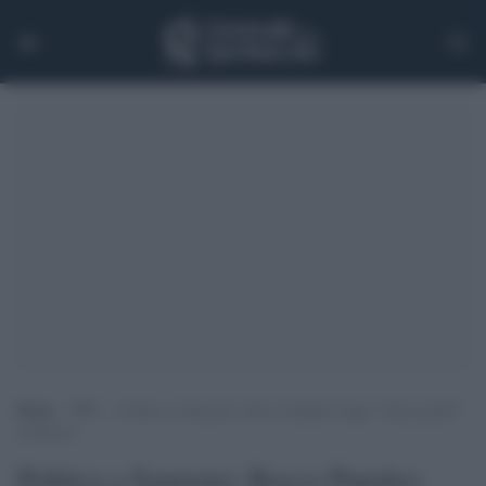
Home
>
TV
>
Politica a Sanremo: Rocco Papaleo legge “Siate gentili”
di Brecht
Politica a Sanremo: Rocco Papaleo