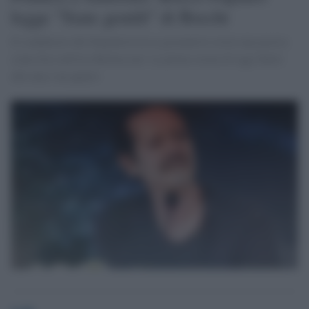
legge "Siate gentili" di Brecht
Il conduttore del Dopofestival ai giornalisti recita una poesia
come fece nell'era Berlusconi. La prima serata di oggi finirà
alle una e un quarto