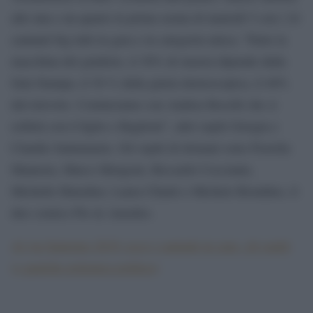
alle una e un quarto la prima serata di martedì 5 con i 24
cantanti big tutti in gara e in categoria unica; “Parte la
macchina del giudizio, il 30% di stasera dipende dalla
Sala Stampa, il 30 % dalla giuria demoscopica, il 40%
dal televoto. Cominciamo con Andrea Bocelli che si
esibirà con il figlio e Baglioni”, altri ospiti Giorgia e
Claudio Santamaria. Gli ospiti di domani sono Fiorella
Mannoia, Marco Mengoni, Riccardo Cocciante,
Michelle Hunziker, Laura Chiatti e Michele Riondino, il
duo comico Pio & Amedeo.
Al via Sanremo 2019: ecco i cantanti in gara, gli ospiti
(e qualche polemica politica)