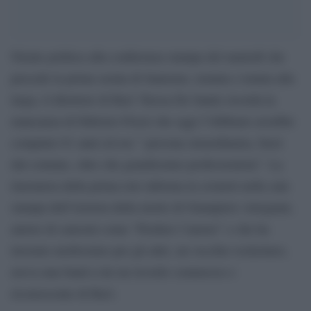
Niente politica alla conferenza stampa del martedì che
precede la prima serata di Sanremo, temuta e tenuta alla
larga, il direttore di Rai1 Teresa De Santis ricorda la
mancanza di Fabrizio Frizzi che oggi 5 febbraio avrebbe
compiuto 61 anni ed era ” persona straordinaria, fuori
dal comune, oltre che grandissimo professionista”. La
timoniera della prima rete informa in cronisti nella sala
stampa dell’Ariston della morte di Giampiero Artegiani,
autore di canzoni come “Perdere l’amore” e che ha
lavorato moltissimo per gli altri, un vecchio rockettaro,
aveva una band a lui un ricordo commosso e
riconoscente di Rai1.