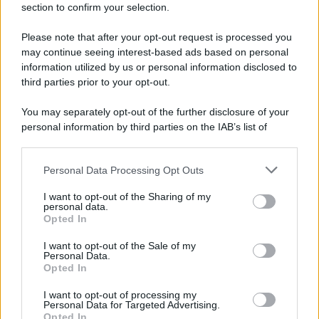
section to confirm your selection.
La scoperta /
Oplontis, le vittime dell’eruzione del Vesuvio
furono più numerose del previsto
Please note that after your opt-out request is processed you
Uno studio bioarcheologico sui resti rinvenuti nella Villa B
may continue seeing interest-based ads based on personal
information utilized by us or personal information disclosed to
ricostruisce la dieta degli abitanti: cereali, legumi e prodotti
third parties prior to your opt-out.
agricoli erano alla base dell’alimentazione, mentre le risorse
marine avevano un ruolo marginale.
You may separately opt-out of the further disclosure of your
personal information by third parties on the IAB’s list of
Il medagliere /
Europei di nuoto: Pellecani guida una super
downstream participants.
Italia
Personal Data Processing Opt Outs
This information may also be disclosed by us to third parties
on the IAB’s List of Downstream Participants that may further
I want to opt-out of the Sharing of my
disclose it to other third parties.
personal data.
Il centenario /
A L'Aquila arriva la mostra "TITO, 100 anni
Opted In
Please note that this website/app uses one or more Google
attraverso la forma"
services and may gather and store information including but
I want to opt-out of the Sale of my
Personal Data.
not limited to your visit or usage behaviour. You may click to
Opted In
grant or deny consent to Google and its third-party tags to
use your data for below specified purposes in below Google
I want to opt-out of processing my
L'attesa /
Un estate di calcio: tra Mondiali e Serie A
consent section.
Personal Data for Targeted Advertising.
Opted In