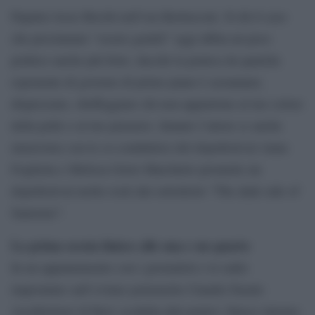
Papaleo lesse Brecht nell’era Berlusconi. Si dà il caso
che proclamare “essere gentili” oggi abbia un peso
politico anche più forte, dacché la pratica da qualche
esponente di governo di primo piano è azzannare,
disprezzare, sbeffeggiare chi non appartiene al tuo colore
della pelle o al tuo pensiero. Intanto l’attore (e anche
musicista) con le co-conduttrici del dopofestival Anna
Foglietta e Melissa Greto Marchetto promette un
dopofestival molto rock dal sottotitolo “The dark side of
Sanremo”.
La prima serata finisce alle una e un quarto
In un appuntamento con i giornalisti e le radio
improntato sull’evitare polemiche Claudio Fasulo
vicedirettore di Rai1 scodella dati pratici: finisce intorno