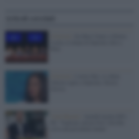
Articoli correlati
Il festival /
Da Mara Venier a Diletta
Leotta, le donne di Sanremo oltre a
Rula
Il festival /
I vertici Rai: sì a Rula
Jebreal ospite a Sanremo. Destra
furiosa
Viale Mazzini /
Anzaldi incalza M5s-
Pd: "Vogliono salvare Foa? Alla Rai
serve una presidente donna"