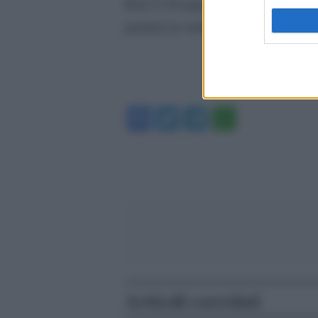
Rai2 il 20 giugno alle 21.50. Flavi
puntata in onda il 27 giugno alle 2
Facebook
Twitter
Telegram
WhatsA
Articoli correlati