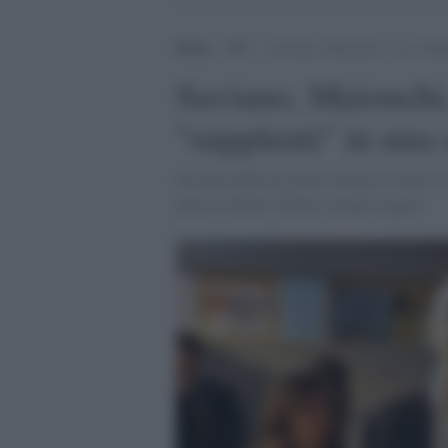
Home
>
TV
>
Saviano, Maionchi, J-Ax, Menta
Saviano, Maionchi
"supplenti" in una 
Da mercoledì un nuovo format in onda su 
parla di diritti, libertà, droghe leggere