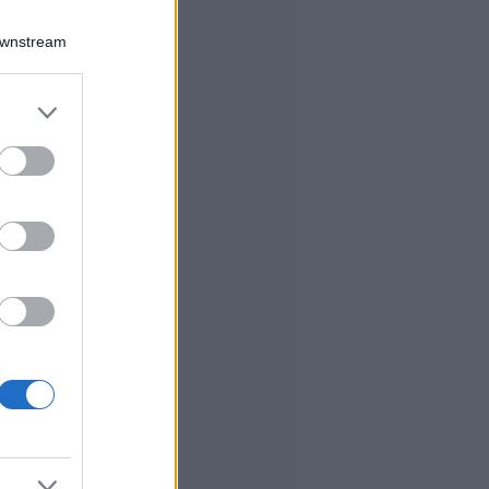
Downstream
er and store
to grant or
ed purposes