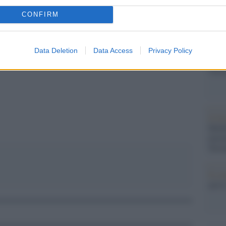
o Insinna sarà il supplente della terza e ultima
Dai c
CONFIRM
1.50.
politi
itali
Data Deletion
Data Access
Privacy Policy
L'eve
Veron
pp
Il fe
Medi
inizi
Terr
Il c
arriv