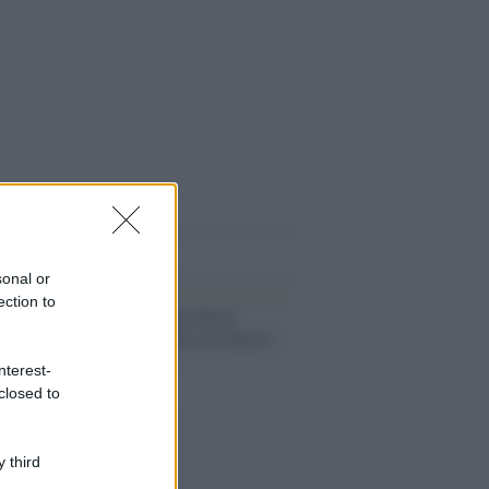
i anche
sonal or
ection to
Mara Maionchi shock:
operata due volte di tumore
al seno
nterest-
closed to
 third