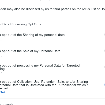
tion may also be disclosed by us to third parties on the IAB’s List of 
 that may further disclose it to other third parties.
 that this website/app uses one or more Google services and may gath
l Data Processing Opt Outs
including but not limited to your visit or usage behaviour. You may click 
 to Google and its third-party tags to use your data for below specifi
o opt-out of the Sharing of my personal data.
ogle consent section.
J-Ax, Enrico Mentana, Flavio Insinna supplenti
In
l’insegnante. Senza essere stati preannunciati a
o opt-out of the Sale of my Personal Data.
pplente” in onda su Rai2 mercoledì 13 giugno
In
 lo scrittore e la produttrice musicale e presenza
to opt-out of processing my Personal Data for Targeted
1.50 nella seconda puntata con il rapper e il
ing.
In
serata del 27 sempre alle 21.50 con il conduttore
o opt-out of Collection, Use, Retention, Sale, and/or Sharing
re con gli studenti.
ersonal Data that Is Unrelated with the Purposes for which it
lected.
Out
 Palomar Entertainment, vede entrare (a
ente che è un personaggio noto. Saviano al
consents