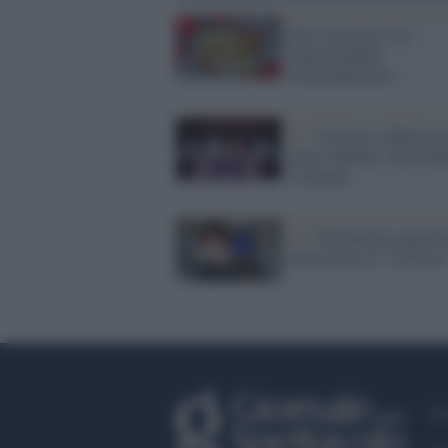
Pop e popolare: un
imperdonabile
fraintendimento
Tv /
X Factor, debuttano
giuria Malika, Sfera Eb
e Samuel
Tv /
Ed Sheeran superos
della finale di "X Factor
Fa