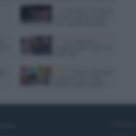
Tv /
Torna Italia's Got Talent,
con nuove esibizioni ma la
stessa squadra dei giudici
 in
Tv /
Asia Argento la
basta
coraggiosa sarà in giuria a X
Factor 2018
pite
Talent /
X-Factor: annunciate
"
le categorie che saranno
affidate ai quattro giudici
Syndication
cebook