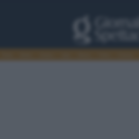
Trade
Radio
Games
Agis
Danza
Video
Cinema