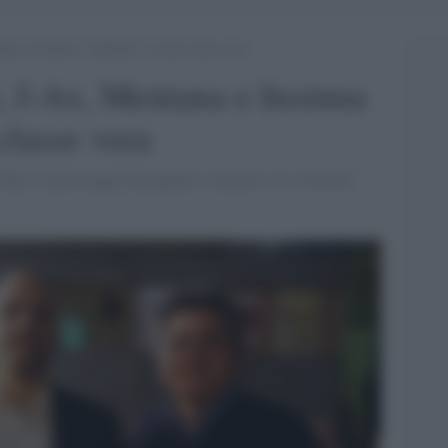
na e Insinna “supplenti” in una classe vera
, J-Ax, Mentana e Insinna
classe vera
Rai2. I personaggi insegnanti a sorpresa. Lo scrittore