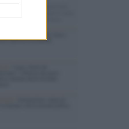
ampioni dello sport ai protagonisti della
ca, dagli artisti che hanno segnato la cultura
ana alle grandi vicende della cronaca.
nto /
Cent'anni di Turandot: torna a
a lo spettacolo di Zeffirelli
stival /
"Logos. Parole dal
terraneo", a Palermo una nuova
ativa culturale diretta da Nadia
anova
ommento /
Immigrazione: calano gli
i in Europa e sale la tensione politica