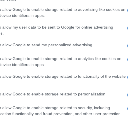
no” Liceo Classico di Maddaloni (Caserta),
o allow Google to enable storage related to advertising like cookies on
, perché “è necessario avere uno sguardo che
evice identifiers in apps.
fus, il j’accuse di Emile Zola, lo scrittore che si
o allow my user data to be sent to Google for online advertising
ngiustamente accusato (ebreo) e da lì parla di
Ulti
s.
, dei diritti, di proibizionismo, libertà, droghe
to allow Google to send me personalized advertising.
le per sottrarre alla criminalità il mondo della
o allow Google to enable storage related to analytics like cookies on
a per me è la buona scuola.”- dice uno studente,
evice identifiers in apps.
o allow Google to enable storage related to functionality of the website
se al liceo linguistico “Artemisia Gentileschi”
lese, ci scherza, parla di Dorian Gray, di John
o allow Google to enable storage related to personalization.
a della sua lezione è il coltivare il proprio
Le p
o allow Google to enable storage related to security, including
racco
Ansel
cation functionality and fraud prevention, and other user protection.
“Supplenti” della seconda puntata, in onda su
autun
crim