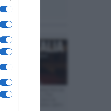
me notizie
rogrammazioni /
I documentari RAI che
ntano l'Italia: da Mennea, a Tina
mi sino a Renzo Piano è atteso un
no tra grandi biografie, cultura, sport e
e