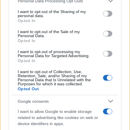
Personal Data Processing Opt Outs
This information may also be disclosed by us to third parties
on the IAB’s List of Downstream Participants that may further
I want to opt-out of the Sharing of my
disclose it to other third parties.
personal data.
La banca /
Caso Mps: i pm milanesi ora vogliono vederci
Opted In
Please note that this website/app uses one or more Google
chiaro sulle “chat” tra un dirigente del Mef e alcuni ministri
services and may gather and store information including but
I want to opt-out of the Sale of my
Personal Data.
not limited to your visit or usage behaviour. You may click to
Opted In
grant or deny consent to Google and its third-party tags to
use your data for below specified purposes in below Google
I want to opt-out of processing my
La data /
L'8 agosto, quando la memoria dovrebbe insegnarci
consent section.
Personal Data for Targeted Advertising.
qualcosa
Opted In
I want to opt-out of Collection, Use,
Retention, Sale, and/or Sharing of my
Personal Data that Is Unrelated with the
Purposes for which it was collected.
Opted Out
Google consents
I want to allow Google to enable storage
related to advertising like cookies on web or
device identifiers in apps.