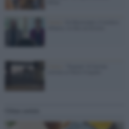
Milani
Cinema /
Da Mastroianni a Cortellesi-
Albanese, tre film sul divorzio
Cinema /
“Dogman” di Garrone
stravince ai Nastri d’argento
Ultime notizie