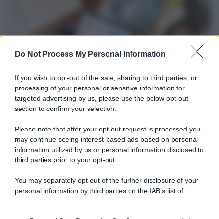
Do Not Process My Personal Information
If you wish to opt-out of the sale, sharing to third parties, or
processing of your personal or sensitive information for
targeted advertising by us, please use the below opt-out
section to confirm your selection.
Tendenze /
Sale il numero degli acquisti online in Europa e
aumentano le vendite di articoli second hand
Please note that after your opt-out request is processed you
Circa il 20% riguarda l'abbigliamento. Sempre più successo per i
may continue seeing interest-based ads based on personal
information utilized by us or personal information disclosed to
capi di seconda mano e per l'abbigliamento sportivo. Ad attrarre i
third parties prior to your opt-out.
consumatori è anche il gorpcore, la tendenza ad abbinare
l'abbigliamento sportivo con quello di tutti i giorni.
You may separately opt-out of the further disclosure of your
personal information by third parties on the IAB’s list of
Il caso /
Trump ha quasi esaurito l'arsenale Usa, ma il
downstream participants.
tycoon smentisce