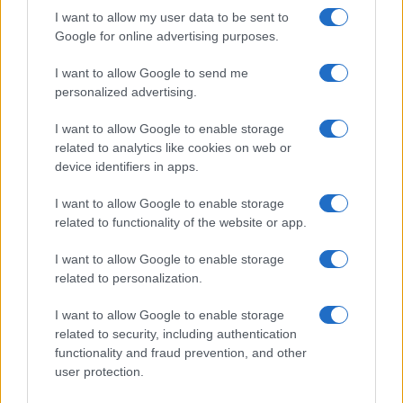
I want to allow my user data to be sent to
Google for online advertising purposes.
Syndication
Culture
I want to allow Google to send me
Salute
Globalist
personalized advertising.
Megachip
Globalscience
I want to allow Google to enable storage
related to analytics like cookies on web or
GiULia
Globalsport
device identifiers in apps.
Prima Pagina
I want to allow Google to enable storage
related to functionality of the website or app.
I want to allow Google to enable storage
Giornale dello
Facebook
related to personalization.
Spettacolo
Twitter
I want to allow Google to enable storage
Wondernet
related to security, including authentication
Cookie Policy
functionality and fraud prevention, and other
Giuliana Sgrena
user protection.
Preferenze Privacy