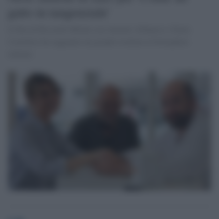
gatto in tangenziale'
Il film di Riccardo Milani con Antonio Albanese e Paola
Cortellesi ha raggiunto un grande risultato al botteghino
italiano