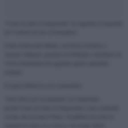
“Come un gatto in tangenziale” ha raggiunto il traguardo
dei 9 milioni di euro al botteghino!
Il film di Riccardo Milani, con Paola Cortellesi e
Antonio Albanese, prodotto da Wildside e distribuito da
Vision Distribution ha raggiunto questo splendido
risultato.
Il regista Milani ha così commentato:
“Sono felice per un traguardo cosi importante
perché Come un Gatto in Tangenziale è una commedia
sociale che racconta il Paese. Il pubblico ha avuto la
maturità di ridere di se stesso e dei propri difetti,