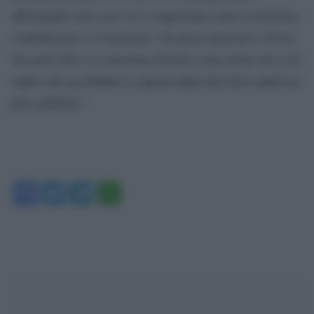
affrontando temi così vivi e importanti come il razzismo,
l’intolleranza e il classismo. Un paese spaccato e diviso
che però ride e si emoziona davanti a una storia che ci fa
capire che ascoltando le ragioni degli altri forse qualcosa
puó cambiare.”
Facebook
Twitter
Telegram
WhatsApp