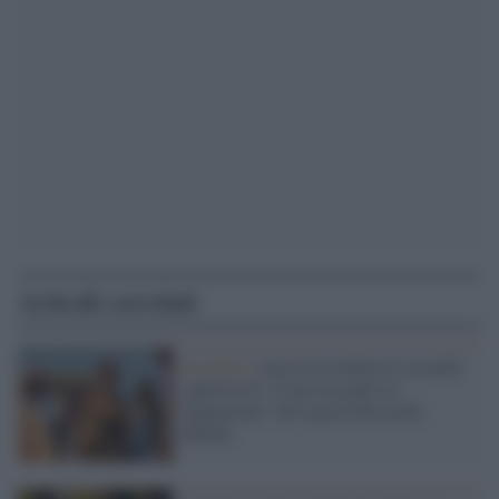
Articoli correlati
In uscita /
Arriva al cinema il secondo
capitolo di "Come un gatto in
tangenziale" del regista Riccardo
Milani