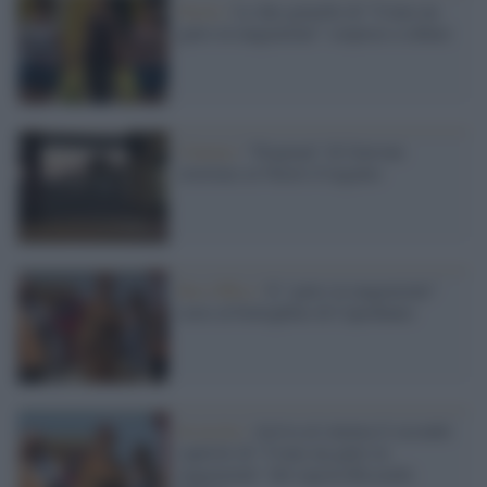
Storie /
Le due gemelle di "Come un
gatto in tangenziale" sorprese a rubare
Cinema /
“Dogman” di Garrone
stravince ai Nastri d’argento
Box Office /
Il "gatto in tangenziale"
corre al botteghino di Capodanno
In uscita /
Arriva al cinema il secondo
capitolo di "Come un gatto in
tangenziale" del regista Riccardo