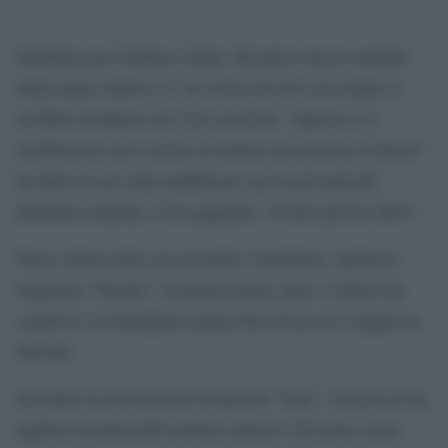
Incidente per Lindsay Lohan. Ha perso mezzo anulare
della mano sinistra. E’ lei stessa ad aver raccontato il
terribile incidente che l’ha coinvolta: “Questo è il
risultato per aver cercato di aiutare ad ancorare la barca”
ha detto in un video pubblicato sui social network
domenica mattina. E ha aggiunto: “Il mio povero dito!”.
Non è chiaro dove sia avvenuto l’incidente, riporta il
magazine ‘People”; in questi giorni, però, l’attrice ha
condiviso su Instagram alcune foto di un suo viaggio in
Turchia.
Secondo la ricostruzione fornita da ‘Tmz’, l’ancora le ha
tagliato la punta dell’anulare sinistro. Gli amici sono