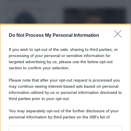
Do Not Process My Personal Information
If you wish to opt-out of the sale, sharing to third parties, or
processing of your personal or sensitive information for
targeted advertising by us, please use the below opt-out
section to confirm your selection.
Please note that after your opt-out request is processed you
L'attesa /
Un estate di calcio: tra Mondiali e Serie A
may continue seeing interest-based ads based on personal
information utilized by us or personal information disclosed to
Terminata la Coppa del Mondo, Infantino prova a privatizzare i
third parties prior to your opt-out.
tornei mondiali. Nel frattempo, il calciomercato va avanti e
sembra regalarci una Serie A di livello
You may separately opt-out of the further disclosure of your
personal information by third parties on the IAB’s list of
Tendenze /
Sale il numero degli acquisti online in Europa e
downstream participants.
aumentano le vendite di articoli second hand