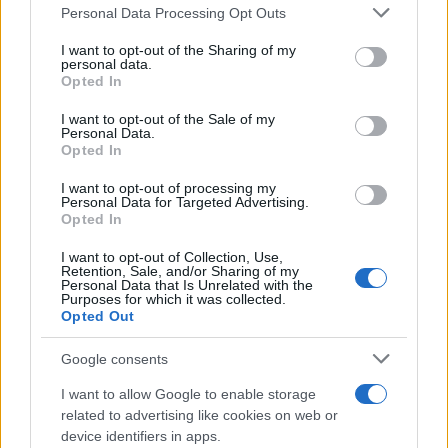
Personal Data Processing Opt Outs
This information may also be disclosed by us to third parties
on the IAB’s List of Downstream Participants that may further
I want to opt-out of the Sharing of my
disclose it to other third parties.
personal data.
Il caso /
Trump ha quasi esaurito l'arsenale Usa, ma il
Opted In
Please note that this website/app uses one or more Google
tycoon smentisce
services and may gather and store information including but
I want to opt-out of the Sale of my
Personal Data.
not limited to your visit or usage behaviour. You may click to
Opted In
grant or deny consent to Google and its third-party tags to
use your data for below specified purposes in below Google
I want to opt-out of processing my
La banca /
Caso Mps: i pm milanesi ora vogliono vederci
consent section.
Personal Data for Targeted Advertising.
chiaro sulle “chat” tra un dirigente del Mef e alcuni ministri
Opted In
I want to opt-out of Collection, Use,
Retention, Sale, and/or Sharing of my
Personal Data that Is Unrelated with the
Purposes for which it was collected.
Opted Out
Google consents
I want to allow Google to enable storage
related to advertising like cookies on web or
device identifiers in apps.