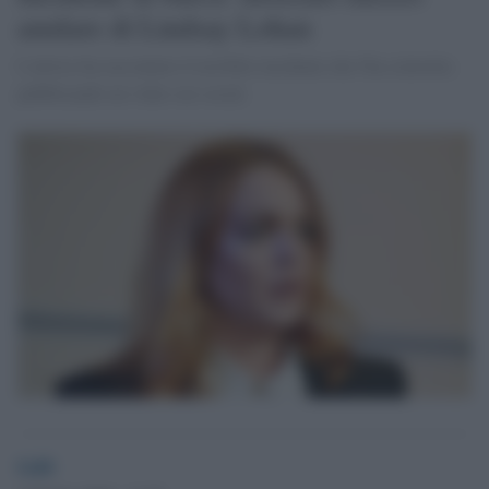
anulare di Lindsay Lohan
L'attrice ha raccontato il terribile incidente che l'ha coinvolta
pubblicando un video sui social.
GdS