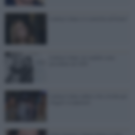
Lindsay Lohan si è convertita all'Islam?
Lindsay Lohan: mi candido come
presidente nel 2020
Lindsay Lohan caduta e lite a Ischia per
sfuggire ai paparazzi
Follie d'amore, Johnny Depp e il dito