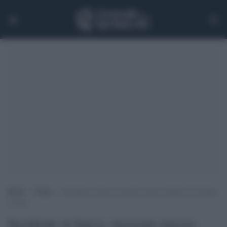
Home
>
Trade
>
Incidente in barca: mozzato mezzo anulare di Lindsay
Lohan
Incidente in barca: mozzato mezzo