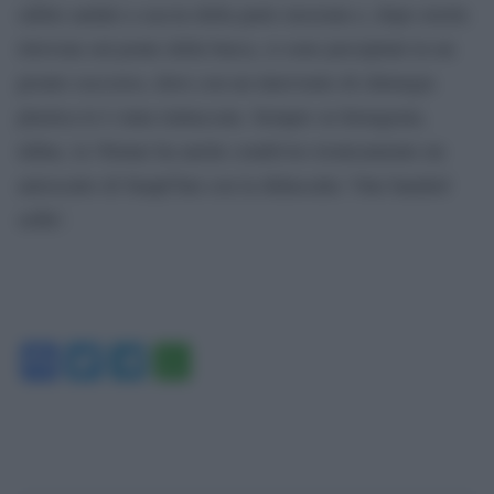
subito andati a caccia della parte mozzata e, dopo averla
ritrovata sul ponte della barca, si sono precipitati in un
pronto soccorso, dove con un intervento di chirurgia
plastica le è stata riattaccata. Sempre su Instagram,
infine, la 30enne ha anche condiviso ironicamente un
autoscatto di SnapChat con la didascalia ‘One handed
selfie’.
Facebook
Twitter
Telegram
WhatsApp