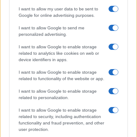
I want to allow my user data to be sent to
Google for online advertising purposes.
Syndication
Culture
I want to allow Google to send me
Salute
Globalist
personalized advertising.
Megachip
Globalscience
I want to allow Google to enable storage
related to analytics like cookies on web or
GiULia
Globalsport
device identifiers in apps.
Prima Pagina
I want to allow Google to enable storage
related to functionality of the website or app.
I want to allow Google to enable storage
Giornale dello
Facebook
related to personalization.
Spettacolo
Twitter
I want to allow Google to enable storage
Wondernet
related to security, including authentication
Cookie Policy
functionality and fraud prevention, and other
Giuliana Sgrena
user protection.
Preferenze Privacy