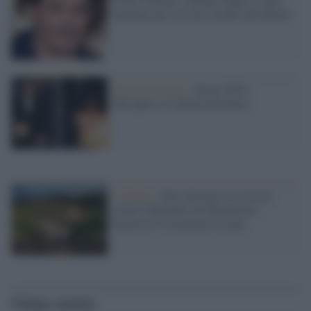
mozzato per scrivere insulti alla Heard
#OscarSoFunny /
Oscar 2016:
DiCaprio e il ditino birichino
L'analisi /
Eno-turismo in crescita:
come il Brunello di Montalcino
favorisce l’economia toscana
Ultime notizie