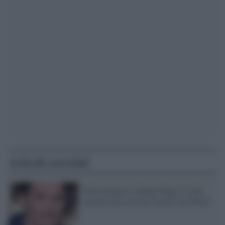
Articoli correlati
Follie d'amore, Johnny Depp e il dito
mozzato per scrivere insulti alla Heard