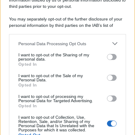
information utilized by us or personal information disclosed to
tra ricordi del premio Tenco, la gara di disegni con Andrea
third parties prior to your opt-out.
Pazienza sulle tovaglie di carta, il rapporto con i fan che
continuano a cercarlo e la bellezza delle montagne e dei gatti.
You may separately opt-out of the further disclosure of your
personal information by third parties on the IAB’s list of
L'album /
"Timeless", il nuovo album postumo di Prince
downstream participants.
racconta quattro decenni di creatività
Personal Data Processing Opt Outs
This information may also be disclosed by us to third parties
on the IAB’s List of Downstream Participants that may further
I want to opt-out of the Sharing of my
disclose it to other third parties.
personal data.
L'inaugurazione /
Cuneo inaugura Esseci: il nuovo polo
Opted In
Please note that this website/app uses one or more Google
culturale nell’ex ospedale di Santa Croce
services and may gather and store information including but
I want to opt-out of the Sale of my
Personal Data.
not limited to your visit or usage behaviour. You may click to
Opted In
grant or deny consent to Google and its third-party tags to
use your data for below specified purposes in below Google
I want to opt-out of processing my
Musica /
Love Sensation, il primo duetto di Madonna e Kylie
consent section.
Personal Data for Targeted Advertising.
Minogue
Opted In
I want to opt-out of Collection, Use,
Retention, Sale, and/or Sharing of my
Personal Data that Is Unrelated with the
Purposes for which it was collected.