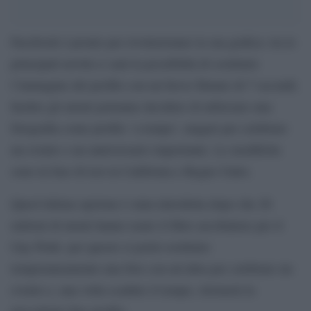
Facebook è pronto per rivoluzionare la sua grafica: tra le
principali novità ci sarà la possibilità di sostituire
l’immagine del profilo con un breve filmato di 7 secondi.
Inoltre gli utenti potranno decidere di utilizzare una
fotografia come profilo ‘a tempo’, magari per celebrare
un evento o un anniversario importante. Le modifiche
sono in fase di test in California e Regno Unito.
Quest’ultima opzione è stata introdotta dopo che 26
milioni di utenti hanno usato il filtro arcobaleno per il
Gay Pride: per questo si potrà sostituire
temporaneamente una foto con un’altra per celebrare un
evento e, una volta scaduto il tempo, ritornerà la
precedente foto profilo.