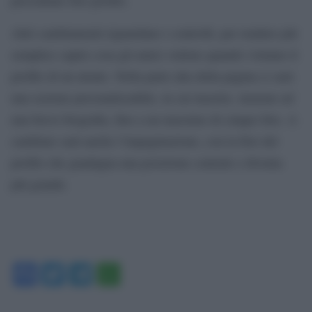
Altri cambiamenti riguardano i controlli, per rendere più
semplice capire cosa gli amici vedono quando visitano il
profilo di un utente. Nella parte alta della pagina ci sarà
una sezione personalizzabile, in cui inserire, insieme ad
una breve biografia, fino a un massimo di cinque foto. A
cambiare sarà anche l’impaginazione, con la foto del
profilo che guadagna una posizione centrale e diventa
più grande.
Facebook
Twitter
Telegram
WhatsApp