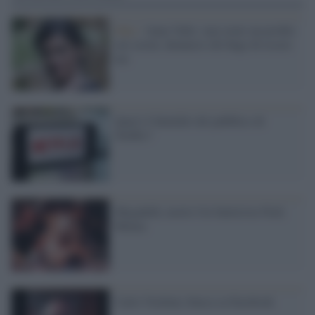
Fake /
Anna Valle: mai avuto un profilo
sui social, denuncio chi finge di essere
me
Qual è l'identikit del pubblico di
Netflix?
Megadeth, morto l'ex batterista Nick
Menza
Carlo Verdone sbarca su Facebook