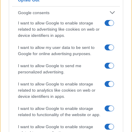
Opted Out
Google consents
I want to allow Google to enable storage
related to advertising like cookies on web or
device identifiers in apps.
I want to allow my user data to be sent to
Google for online advertising purposes.
Syndication
Culture
I want to allow Google to send me
Salute
Globalist
personalized advertising.
Megachip
Globalscience
I want to allow Google to enable storage
related to analytics like cookies on web or
GiULia
Globalsport
device identifiers in apps.
Prima Pagina
I want to allow Google to enable storage
related to functionality of the website or app.
I want to allow Google to enable storage
Giornale dello
Facebook