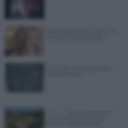
Adele troppo ubriaca per twittare. Il
suo team le 'confisca' il profilo
La farsa del software per profilare i
giocatori d'azzardo
L'analisi /
Eno-turismo in crescita:
come il Brunello di Montalcino
favorisce l’economia toscana