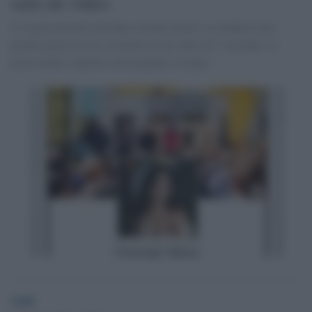
sarà un video
Il social network introduce alcune novità: la semplice foto
profilo potrà essere sostituita da un video di 7 secondi e si
potrà anche scegliere un'immagine a tempo.
GdS