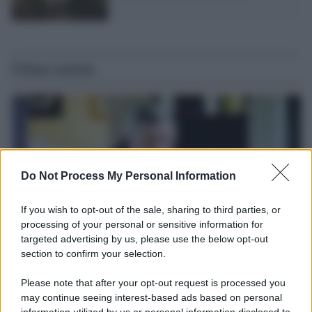
Ultime notizie
Do Not Process My Personal Information
If you wish to opt-out of the sale, sharing to third parties, or
processing of your personal or sensitive information for
targeted advertising by us, please use the below opt-out
section to confirm your selection.
Il ricordo /
Le radici di Francesco
Please note that after your opt-out request is processed you
Una domenica di settembre con Guccini nella sua casa a Pàvana,
may continue seeing interest-based ads based on personal