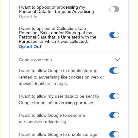
use your data for below specified purposes in below Google
I want to opt-out of processing my
L’evento /
Premio Dessì 2026, Villacidro si accende di
consent section.
Personal Data for Targeted Advertising.
cultura
Opted In
I want to opt-out of Collection, Use,
Retention, Sale, and/or Sharing of my
Personal Data that Is Unrelated with the
Purposes for which it was collected.
Opted Out
Google consents
I want to allow Google to enable storage
related to advertising like cookies on web or
device identifiers in apps.
I want to allow my user data to be sent to
Google for online advertising purposes.
Syndication
Culture
I want to allow Google to send me
Salute
Globalist
personalized advertising.
Megachip
Globalscience
I want to allow Google to enable storage