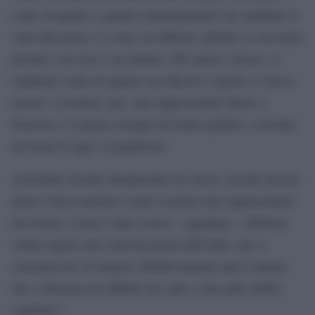
conto di quanto e quanto repentinamente sia cambiato il
volto del potere. E come sia difficile stabilire se un uomo
potente è un eroe o un tiranno. Più spesso, invece, ci
rendiamo conto di quanto sia ridicolo e questo ci lascia
inermi. I cavalieri, poi, mai rappresentato finora a
Siracusa, è il primo esempio di teatro politico, costruito
sul tema di oggi: il populismo.
Aristofane dovette interpretarla lui stesso, perché nessun
attore voleva mettersi contro il potere qui rappresentato
da Cleone. Come l’anno scorso – aggiunge – abbiamo
voluto registi mai coinvolti prima dall’Inda, che ci
consentissero di togliere definitivamente quel sospetto
che a Siracusa sia affidato un culto e che nulla debba
cambiare”.