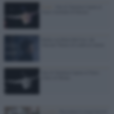
Eventi /
Sole di Valentina Capone al
Teatro Garibaldi di Palermo
Medea con Helen McCrory: dal
National Theatre di Londra al cinema
Sole di Valentina Capone al Teatro
Libero di Milano
La storia /
Raccontare le stragi fasciste