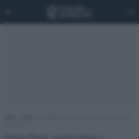
Home
>
Teatro
>
Emma Dante, regista donna a Siracusa: il potere ha
un genere?
Emma Dante, regista donna a