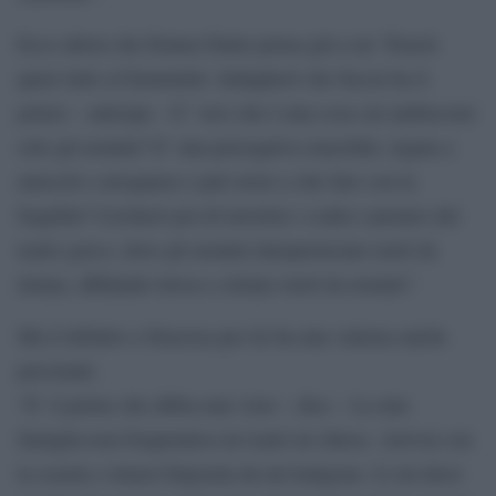
Ecco allora che Emma Dante pensa già a un “Eracle
quasi tutto al femminile. Indagherò che faccia ha il
potere – anticipa – E’ vero che è una cosa cui ambiscono
solo gli uomini? E’ una prerogativa maschile, legata a
muscoli e arroganza o può avere a che fare con la
fragilità? Cercherò poi di invertire i codici canonici del
teatro greco, dove gli uomini interpretavano ruoli da
donna, affidando invece a donne ruoli da uomini”.
Ma il debutto a Siracusa per lei ha una valenza anche
personale.
“E’ il primo che abbia mai visto – dice – La mia
famiglia non frequentava né teatri né chiese. Arrivai con
la scuola e rimasi folgorata da un’Antigone. Lì mi dissi: