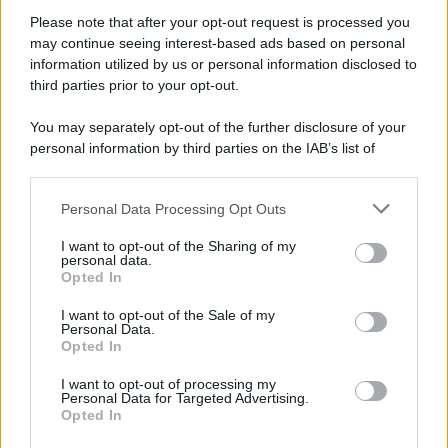
l'Italia: da Mennea, a Tina Anselmi sino a Renzo Piano è
Please note that after your opt-out request is processed you
atteso un autunno tra grandi biografie, cultura, sport e crime
may continue seeing interest-based ads based on personal
information utilized by us or personal information disclosed to
Dai campioni dello sport ai protagonisti della politica, dagli artisti
third parties prior to your opt-out.
che hanno segnato la cultura italiana alle grandi vicende della
cronaca.
You may separately opt-out of the further disclosure of your
personal information by third parties on the IAB’s list of
L'evento /
Cent'anni di Turandot: torna a Verona lo
downstream participants.
spettacolo di Zeffirelli
Personal Data Processing Opt Outs
This information may also be disclosed by us to third parties
on the IAB’s List of Downstream Participants that may further
I want to opt-out of the Sharing of my
disclose it to other third parties.
personal data.
Il festival /
"Logos. Parole dal Mediterraneo", a Palermo una
Opted In
Please note that this website/app uses one or more Google
nuova iniziativa culturale diretta da Nadia Terranova
services and may gather and store information including but
I want to opt-out of the Sale of my
Personal Data.
not limited to your visit or usage behaviour. You may click to
Opted In
grant or deny consent to Google and its third-party tags to
use your data for below specified purposes in below Google
I want to opt-out of processing my
Il commento /
Immigrazione: calano gli arrivi in Europa e
consent section.
Personal Data for Targeted Advertising.
sale la tensione politica
Opted In