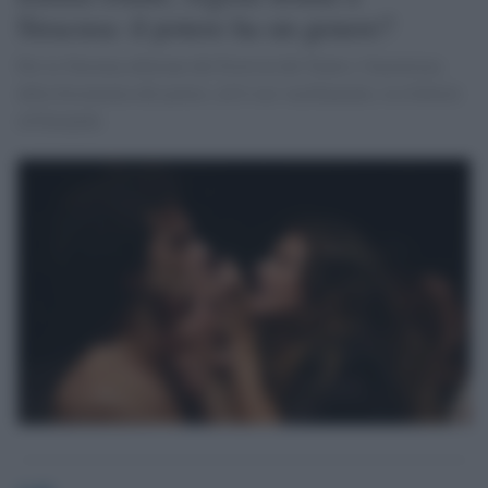
Siracusa: il potere ha un genere?
Per la 54esima edizione del Festival del Teatro, l'incertezza
della fisionomia del potere, ed il suo vacillamento, tra Sofocle
ed Euripide.