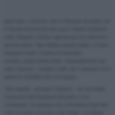
Quest’anno, a Siracusa, tutte le sfumature del potere: per
il 54esimo Festival del teatro greco, firmato da Roberto
Andò, Euripide e Sofocle esplorano per noi ambizioni e
passioni umane. Yanis Kokkos propone Edipo a Colono,
Giampiero Solari I cavalieri di Aristofane;
ad aprire, proprio Emma Dante “inspiegabilmente mai
stata a Siracusa”, sottolinea Andò, che si alternerà con lo
spettacolo di Kokkos fino al 24 giugno.
“Due tragedie – prosegue il direttore – che raccontano
l’incertezza della fisionomia del potere, il suo
vacillamento. Se pensiamo che la Presidenza degli Stati
Uniti è in mano a un uomo come Trump, ci rendiamo