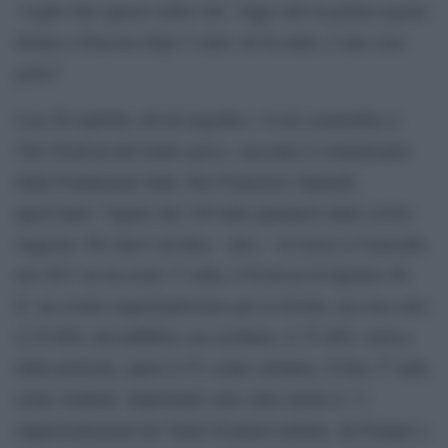
‘voglio fare questo nella vita’. Oggi sarò la prima regista
donna a Siracusa dopo 5 anni: mi fa male, è una cosa
grave”
Con 50 repliche (40 di tragedia e 10 di commedia) il
54/o Festival del teatro greco, racconta il commissario
della Fondazione Inda, Pier Francesco Spinelli,
quest’anno ”riparte dai 140 mila spettatori della scorsa
stagione. Per darvi un’idea – dice – la Lirica a Caracalla
nel 2017 ne ha avuti 77 mila, il Festival di Spoleto 90.
E’ un evento importantissimo per la Sicilia, ma non solo:
il 55-60% del pubblico era siciliano, il 35-40% veniva
dalla penisola, quasi il 5% erano stranieri. E ben 37 mila
erano studenti. Importanti sono state anche le 11
rappresentazioni nei Teatri di pietra italiani, da Pompei a