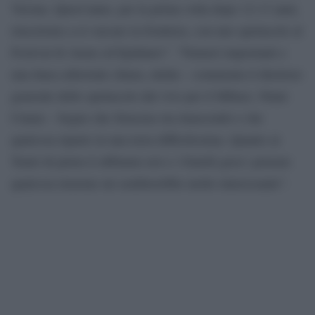
Verona. Quest’anno, per la prima volta dopo 12-13 anni,
riusciremo a ri-varcare la frontiera, con uno spettacolo al
Festival di Atene ed Epidauro”. ”Numeri importanti e
una linea editoriale chiara, nitida – commenta il direttore
generale dello spettacolo dal vivo per il Mibact, Ninni
Cutaia – Segno che Siracusa sta rinascendo e che
qualcosa riparte in una terra difficilissima. Quanto ai
Teatri di pietra li abbiamo noi e i fratelli greci: pensare
qualcosa insieme mi sembrerebbe molto interessante”.