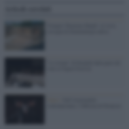
Articoli correlati
'Pompeii Theatrum Mundi': al via la
rassegna di drammaturgia antica
"Le troiane" di Euripide dalla parte dei
vinti al Napoli Festival
Teatro /
Nell’irrazionalità
contemporanea, l’ebbrezza di Dionysus