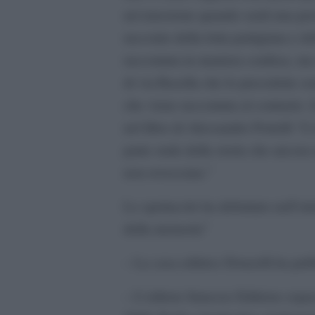
un’emozione quando sentì una pers
racconto della lotta partigiana e 
raccontata in maniera confusa, ma 
di via Rasella che lo precedette so
che viene raccontata al contrario. 
nel libro di Alessandro Portelli “L
parte orale della storia che ancora 
non rovesciata.”
Lo spettacolo ha debuttato nell’ott
della memoria”
– La casa editrice Donzelli ha pub
– L’editore francese Editions espac