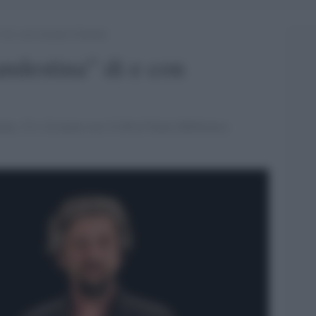
 di e con Ascanio Celestini
ndestina” di e con
tine. 23 e 24 marzo ore 21.00 al Teatro Biblioteca