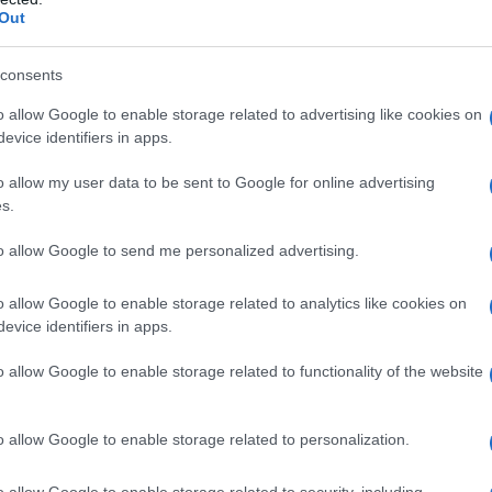
tovagl
Out
conti
onosciuto da tutti, e in particolare per i romani
monta
dell’occupazione nazista. In questi mesi mi è
consents
getto al quale stavo lavorando e dopo un attimo
L'al
o allow Google to enable storage related to advertising like cookies on
postu
evice identifiers in apps.
nico del teatro che mi si avvicinava dicendomi “io
di cr
ocava a pallone a via Rasella il giorno
o allow my user data to be sent to Google for online advertising
s.
chiamo Carla perché mio nonno si chiamava Carlo
L'in
nizio mi sembravano casualità, ma poi
to allow Google to send me personalized advertising.
nuovo
Sant
 che 335 morti alle Ardeatine hanno alle spalle
o allow Google to enable storage related to analytics like cookies on
persone. Eppure la storia di questo eccidio è
evice identifiers in apps.
si tutti sanno che i nazisti subito dopo
Musi
o allow Google to enable storage related to functionality of the website
Mado
lla mandarono in giro per Roma centinaia di
ali e alla radio. Ma visto che i partigiani non si
o allow Google to enable storage related to personalization.
enzio uccidendo 10 italiani per ogni tedesco
o allow Google to enable storage related to security, including