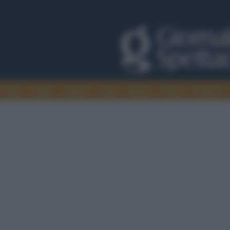
Trade
Radio
Games
Agis
Danza
Video
Cinema