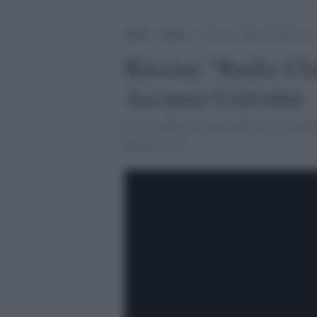
Home
>
Teatro
>
Ritorna “Radio Clandestina”
Ritorna “Radio Cla
Ascanio Celestini
Per ricordare l’eccidio delle Fosse Ardea
Quarticciolo