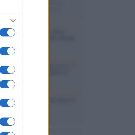
ie di carta, il rapporto con i fan che
nuano a cercarlo e la bellezza delle
gne e dei gatti.
bum /
"Timeless", il nuovo album
mo di Prince racconta quattro decenni
eatività
augurazione /
Cuneo inaugura Esseci: il
 polo culturale nell’ex ospedale di
a Croce
ca /
Love Sensation, il primo duetto di
nna e Kylie Minogue