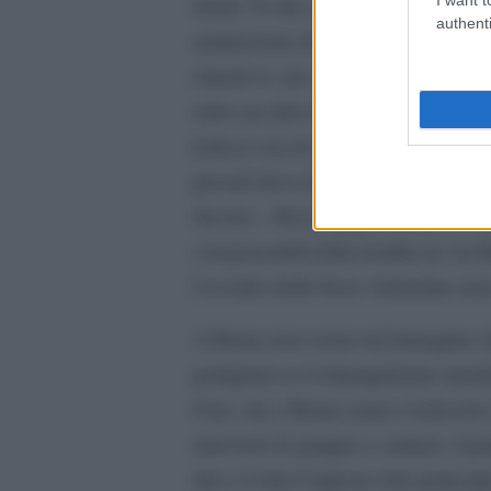
morto. È una storia che sanno tut
authenti
ammissione degli stessi tedeschi.
chiedeva: ma voi avreste potuto d
entro un dato termine il responsabi
tedesco ucciso?” Kesserling rispon
passati devo dire che la idea sare
faceste – Kesserling: no, non lo fe
i responsabili della bomba in via R
l’eccidio delle fosse Ardeatine no
A Roma non esiste un’immagine chi
partigiani ce li immaginiamo men
Ciao, ma a Roma erano i tedeschi e 
muoversi in gruppo e cantare. I pa
due e Carla Capponi (che partecipò