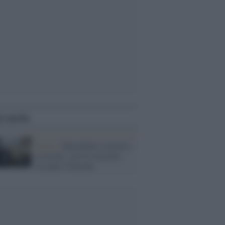
i anche
Teatro /
Barzellette corrette e
scorrette: così le racconta
Ascanio Celestini