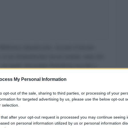
Biblioteca Quarticciolo, Ascanio Celestini
il suo fortunatissimo lavoro teatrale, tratto dal
, nel quale Alessandro Portelli ha raccolto e
nze legate alla tragedia delle Fosse Ardeatine,
ocess My Personal Information
la barbarie nazista in Italia. Celestini è partito
en oltre: ha saputo restituire la complessità delle
to opt-out of the sale, sharing to third parties, or processing of your per
formation for targeted advertising by us, please use the below opt-out s
ci in un monologo scarno e tagliente, che è un
 selection.
tà. Lo spettacolo, con le musiche originali di
 that after your opt-out request is processed you may continue seeing i
nto del Calendario Civile, curato
ased on personal information utilized by us or personal information dis