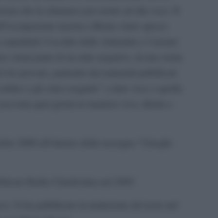
ona che la chiamava per nome ad alta voce. Il
dell’occupazione nazista a Roma viene spesso
soprattutto l’eccidio delle Ardeatine e l’azione
no ormai parte di un mito negativo, di una storia
Io ho provato, partendo dai materiali pubblicati
’ordine è già stato eseguito” a dare voce a quella
racconta quei giorni in maniera viva, diretta e
obre 2000 all’interno della rassegna “I luoghi
blicato Radio Clandestina nel 2005.
es 34 ha pubblicato la traduzione del testo nel