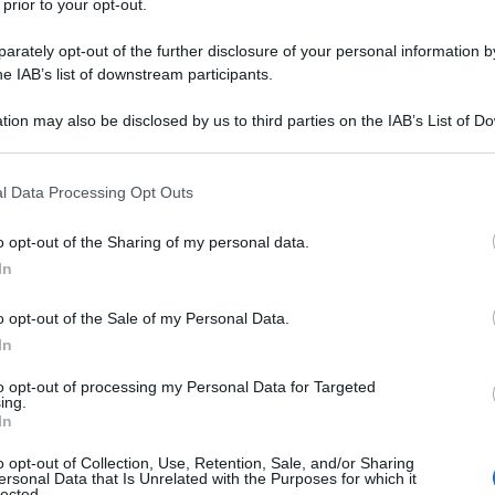
o Gianni Bosio e Fabbrica.
 prior to your opt-out.
rately opt-out of the further disclosure of your personal information by
e Patriottica attaccano una colonna tedesca di
he IAB’s list of downstream participants.
 per rappresaglia i nazisti uccideranno 335
tion may also be disclosed by us to third parties on the IAB’s List of 
atina. Il 25 marzo sui giornali di Roma
Ulti
 that may further disclose it to other third parties.
e annunciano tanto l’azione dei partigiani
 that this website/app uses one or more Google services and may gath
l Data Processing Opt Outs
including but not limited to your visit or usage behaviour. You may click 
 to Google and its third-party tags to use your data for below specifi
ia un giorno e termina due giorni dopo, che si
o opt-out of the Sharing of my personal data.
ogle consent section.
 L’ordine è già stato eseguito di Alessandro
In
ggio, questa storia di poche ore è inserita nella
o opt-out of the Sale of my Personal Data.
zista a Roma, e poi in quella dei 5 anni della
In
ella storia orale di Roma che diventa capitale e
to opt-out of processing my Personal Data for Targeted
Il ri
ing.
libro si fonda su circa 200 interviste a singole
In
Una d
non è la storia di quei tre giorni, ma qualcosa
casa 
o opt-out of Collection, Use, Retention, Sale, and/or Sharing
a memoria di un’intera città.
gara 
ersonal Data that Is Unrelated with the Purposes for which it
lected.