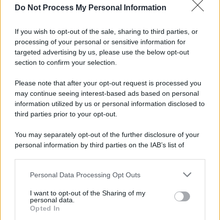
Do Not Process My Personal Information
If you wish to opt-out of the sale, sharing to third parties, or
processing of your personal or sensitive information for
targeted advertising by us, please use the below opt-out
section to confirm your selection.
L'album /
"Timeless", il nuovo album postumo di Prince
Please note that after your opt-out request is processed you
racconta quattro decenni di creatività
may continue seeing interest-based ads based on personal
information utilized by us or personal information disclosed to
Dieci registrazioni inedite, incise tra il 1977 e il 2016, compongono
third parties prior to your opt-out.
il nuovo progetto postumo realizzato da The Prince Estate e
Legacy Recordings – Sony Music.
You may separately opt-out of the further disclosure of your
personal information by third parties on the IAB’s list of
L'inaugurazione /
Cuneo inaugura Esseci: il nuovo polo
downstream participants.
culturale nell’ex ospedale di Santa Croce
Personal Data Processing Opt Outs
This information may also be disclosed by us to third parties
on the IAB’s List of Downstream Participants that may further
I want to opt-out of the Sharing of my
disclose it to other third parties.
personal data.
Musica /
Love Sensation, il primo duetto di Madonna e Kylie
Opted In
Please note that this website/app uses one or more Google
Minogue