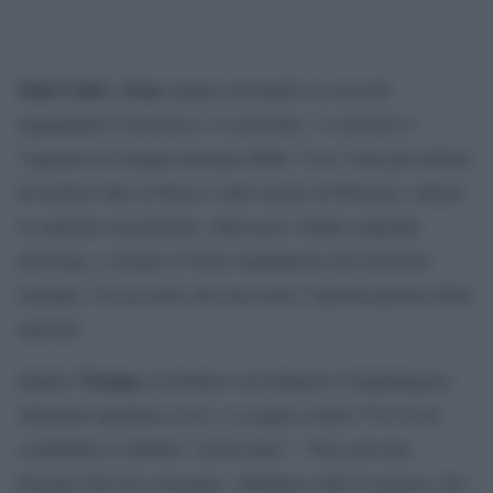
Stati Uniti
Iran
e
stanno lavorando su accordi
riguardanti il nucleare e l’economia. A scriverlo è
l’agenzia di stampa iraniana Mehr: Usa e Iran prevedono
di mettere fine al blocco sullo stretto di Hormuz, ritirare
le sanzioni sul petrolio, sbloccare i fondi congelati
dell’Iran, e ritirare le forze statunitensi dal territorio
iraniano. Un accordo che necessita l’autorizzazione delle
autorità.
Trump
Intanto
al telefono con Daniele Compatangelo,
chiamata riportata a La7, si scaglia contro l’Ue il cui
contribuito è definito “irrilevante”: “Non avevano
bisogno del loro sostegno. Abbiamo vinto la guerra. Era