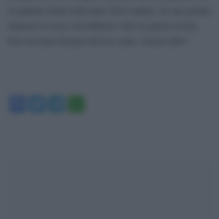
in qualche modo irrilevante! Devo andare, ho una grande
riunione in corso, ma abbiamo vinto la guerra in Iran.
Non avevamo bisogno del loro aiuto. Grazie mille”
Facebook
Twitter
Telegram
WhatsApp