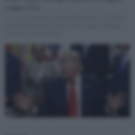
contro l'Ue
Al via gli accordi tra Usa e Iran sull'economia e sul nucleare.
Intanto Trump a La7 dice di aver vinto la guerra, definendo
"irrilevante" il ruolo dell'Ue.