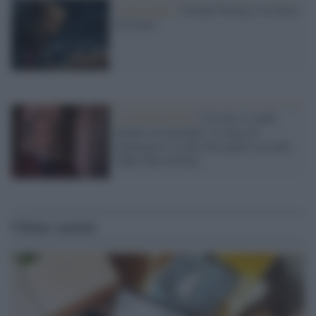
Controcanto /
Donald Trump e la favola
di Esopo
La dichiarazione /
Ciò che ci rende
umani sta morendo: il senso di
impotenza e la fine dei popoli secondo
Tahar Ben Jelloun
Ultime notizie