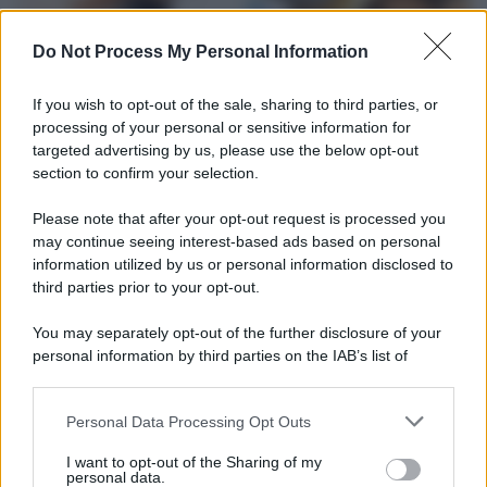
Do Not Process My Personal Information
If you wish to opt-out of the sale, sharing to third parties, or
processing of your personal or sensitive information for
targeted advertising by us, please use the below opt-out
section to confirm your selection.
Tendenze /
Sale il numero degli acquisti online in Europa e
aumentano le vendite di articoli second hand
Please note that after your opt-out request is processed you
Circa il 20% riguarda l'abbigliamento. Sempre più successo per i
may continue seeing interest-based ads based on personal
information utilized by us or personal information disclosed to
capi di seconda mano e per l'abbigliamento sportivo. Ad attrarre i
third parties prior to your opt-out.
consumatori è anche il gorpcore, la tendenza ad abbinare
l'abbigliamento sportivo con quello di tutti i giorni.
You may separately opt-out of the further disclosure of your
personal information by third parties on the IAB’s list of
Il caso /
Trump ha quasi esaurito l'arsenale Usa, ma il
downstream participants.
tycoon smentisce
Personal Data Processing Opt Outs
This information may also be disclosed by us to third parties
on the IAB’s List of Downstream Participants that may further
I want to opt-out of the Sharing of my
disclose it to other third parties.
personal data.