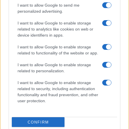
I want to allow Google to send me
Salute
Globalist
personalized advertising.
Megachip
Globalscience
I want to allow Google to enable storage
related to analytics like cookies on web or
GiULia
Globalsport
device identifiers in apps.
Prima Pagina
I want to allow Google to enable storage
related to functionality of the website or app.
I want to allow Google to enable storage
Giornale dello
Facebook
related to personalization.
Spettacolo
Twitter
I want to allow Google to enable storage
Wondernet
related to security, including authentication
Cookie Policy
functionality and fraud prevention, and other
Giuliana Sgrena
user protection.
Preferenze Privacy
CONFIRM