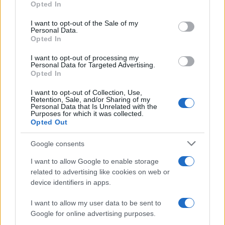
La banca /
Caso Mps: i pm milanesi ora vogliono vederci
Opted In
Please note that this website/app uses one or more Google
chiaro sulle “chat” tra un dirigente del Mef e alcuni ministri
services and may gather and store information including but
I want to opt-out of the Sale of my
Personal Data.
not limited to your visit or usage behaviour. You may click to
Opted In
grant or deny consent to Google and its third-party tags to
use your data for below specified purposes in below Google
I want to opt-out of processing my
La data /
L'8 agosto, quando la memoria dovrebbe insegnarci
consent section.
Personal Data for Targeted Advertising.
qualcosa
Opted In
I want to opt-out of Collection, Use,
Retention, Sale, and/or Sharing of my
Personal Data that Is Unrelated with the
Purposes for which it was collected.
Opted Out
Google consents
I want to allow Google to enable storage
related to advertising like cookies on web or
device identifiers in apps.
I want to allow my user data to be sent to
Google for online advertising purposes.
Syndication
Culture