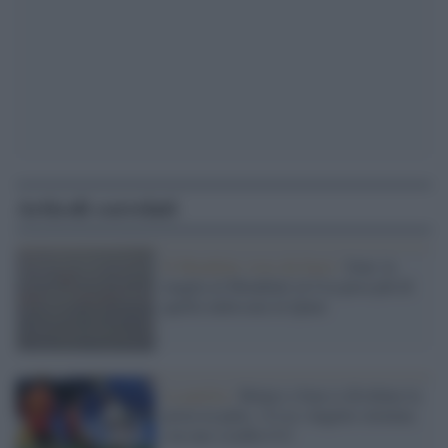
Articoli correlati
Il Mondiale visto da fuori /
Iran: la
maglia al Mondiale in Usa pesa più di
quella indossata in Qatar
La partita /
Belgio e Iran si dividono la
posta in palio. A Los Angeles termina
con uno scialbo 0-0