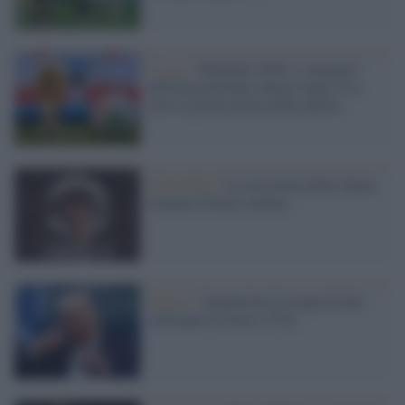
Il caso /
Mondiali 2026: i calciatori
dell'Iran potranno entrare negli Usa
solo il giorno prima delle partite
Il docufilm /
La resistenza delle donne
iraniane diventa cinema
Guerra /
Annunciata la tregua di due
settimane tra Iran e USA